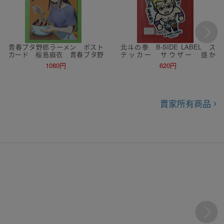
青春ブタ野郎ラーメン ポスト
北斗の拳 B-SIDE LABEL ス
カード 桜島麻衣 青春ブタ野
テッカー サウザー 退か
郎はおでかけシスターの夢を見
ぬ！！媚びぬ省みぬ！！
1080円
620円
ない 青ブタ コラボ
賣家所有商品