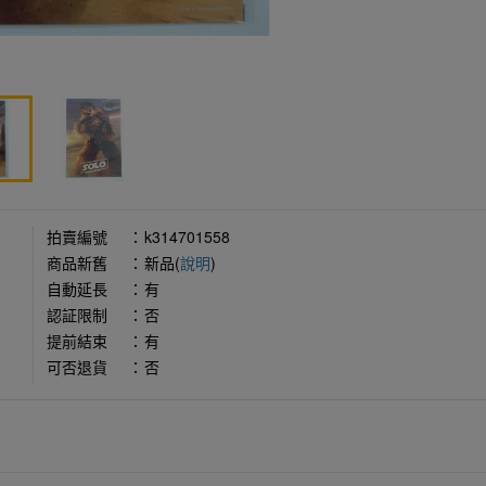
拍賣編號
：
k314701558
商品新舊
：
新品(
說明
)
自動延長
：
有
認証限制
：
否
提前結束
：
有
可否退貨
：
否