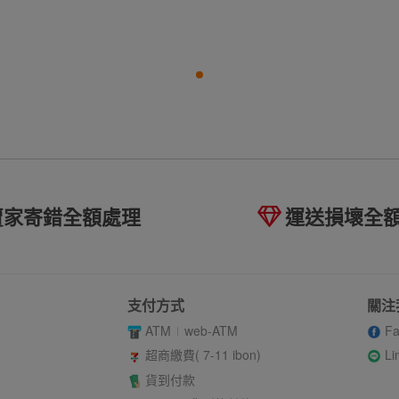
賣家寄錯全額處理
運送損壞全
支付方式
關注
ATM
web-ATM
Fa
Li
超商繳費( 7-11 ibon)
貨到付款