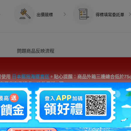
出價競標
得標填寫委託單
問題商品反映流程
可使用
日本郵局海運直送
。貼心提醒：商品外箱三邊總合低於75
反應商品疑慮、功能異常...等
細問題說明請使用商品問與答