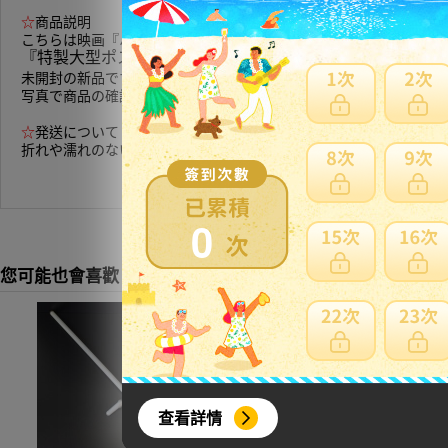
☆
商品説明
こちらは映画『
ハン・ソロ／スター・ウォーズ・ストーリー
』入場
『特製大型ポストカード』になります。
未開封の新品です。
写真で商品の確認をして頂きご不明な点などあれば質問よりお気軽
☆
発送について
折れや濡れのないように梱包をさせて頂きます。
0
您可能也會喜歡
查看詳情