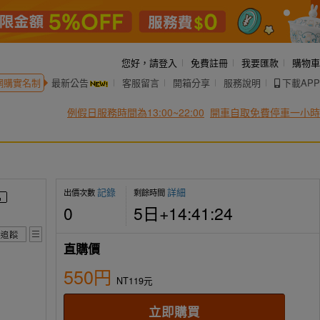
您好，
請登入
免費註冊
我要匯款
購物車
網購實名制
最新公告
客服留言
開箱分享
服務說明
下載APP
例假日服務時間為13:00~22:00
開車自取免費停車一小時
記錄
詳細
出價次數
剩餘時間
0
5日+14:41:22
直購價
550円
NT119元