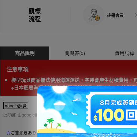
競標
註冊會員
流程
商品說明
問與答(
0
)
費用試算
注意事項
模型玩具商品無法使用海運運送，空運會產生材積費用，
※日本郵局海運直送抵台時間通常超過三週以上，無法與賣家
google翻譯
此功能 由google翻譯提供參考，樂淘不保證翻譯內容之正確性，詳
☆
ご覧頂きありがとうございます
☆