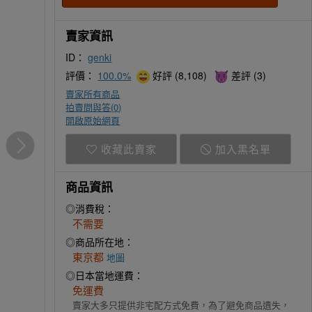
賣家資訊
ID：
genki
評價：
100.0%
好評 (8,108)
差評 (3)
賣家所有商品
拍賣問與答(
0
)
開啟原始網頁
收藏此賣家
加入黑名單
商品資訊
◎消費稅：
不需要
◎商品所在地：
東京都
地圖
◎日本當地運費：
免運費
賣家大多只提供非宅配方式免費，為了避免商品遺失，