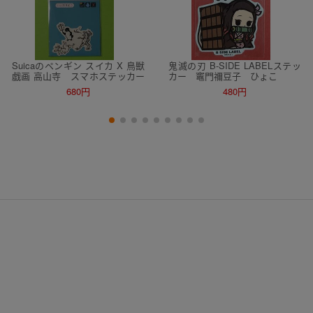
Suicaのペンギン スイカ X 鳥獣
鬼滅の刃 B-SIDE LABELステッ
戯画 高山寺 スマホステッカー
カー 竈門禰豆子 ひょこ
ハッケヨイ！ ペンコレ
680円
480円