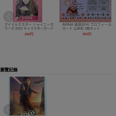
アイドルマスター シャイニーカ
AKB48 福袋2016 プロフィール
ラーズ 2023 キャラクターカード
カード 山本彩 2枚セット
月岡恋鐘 アトレ 秋葉原atre シャ
290円
950円
ニマス シャニソン アイマス
瀏覽記錄