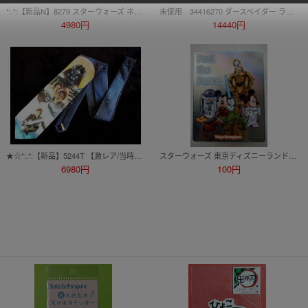
*:.*:【新品N】8279 スターウォーズ ネクタイ★
未使用 34416270 ダースベイダー ライトセーバー FORCE FX COLLECTIBLE マスターレプリカ STAR WARS
4980円
14440円
★☆*:.*:【新品】5244T 【激レア/当時物】スターウォーズ【ラルフマーリン】ネクタイ♪
スターウォーズ 東京ディズニーランド Feel the Force 缶 STARWARS TokyoDisneyland STARTOURS スターツアーズ ヨーダ R2D2 C3PO
6980円
100円