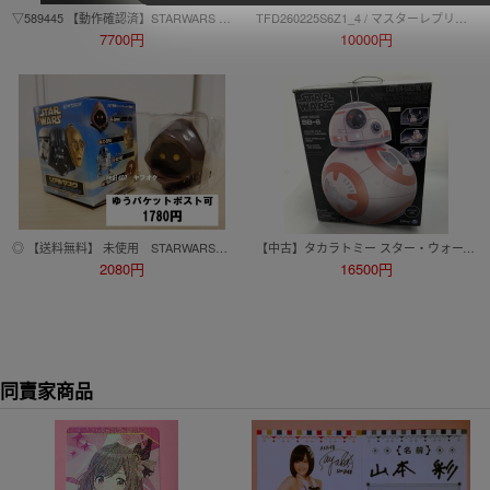
▽589445 【動作確認済】STARWARS スターウォーズ カイロレン フォースFXライトセーバー 除菌メンテナンス済
TFD260225S6Z1_4 / マスターレプリカ スター・ウォーズ ダース・ベイダ ミニ・ライトセーバー 60サイズ
7700円
10000円
◎ 【送料無料】 未使用 STARWARS スターウォーズ リアルマスク マグネットコレクション ジャワ フィギュア ◎
【中古】タカラトミー スター・ウォーズ ヒーロードロイド BB-8【ジャンク品】[240010475544]
2080円
16500円
同賣家商品