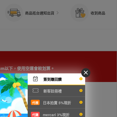
商品抵台通知出貨
收到商品
cm以下，使用空運會較划算。
簽到賺回饋
新客註冊禮
日本拍賣 5%現折
代標
mercari 3%現折
代購