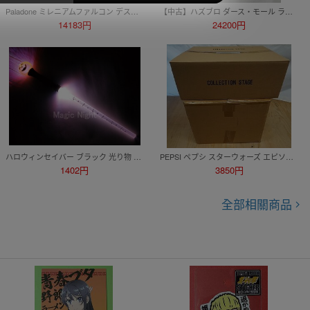
Paladone ミレニアムファルコン デスクライト 店舗受取可
【中古】ハズブロ ダース・モール ライトセーバーリムーバブルブレード FORCE FX COLLECTIBLE スター・ウォーズ【同梱不可】[240010529257]
14183円
24200円
ハロウィンセイバー ブラック 光り物 カラフルライト 光る おもちゃ ソー ド 剣 杖 玩具 グッズ
PEPSI ペプシ スターウォーズ エピソード Ⅱ Ⅲ ペプシ ボトルキャップコレクション 2点セット 【送料落札後調整｜同梱不可】
1402円
3850円
全部相關商品