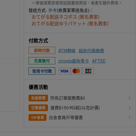
一律會請賣家使用追蹤番號寄送，會產生額外費用。
發送方式-
參考
(依賣家寄送為主)：
おてがる配送ネコポス (匿名賣家)
おてがる配送ゆうパケット (匿名賣家)
付款方式
ATM轉帳
超商代碼繳費
即時付款
zingala銀角零卡
AFTEE
先買後付
信用卡付款
優惠活動
所有訂單服務費$0
免服務費
運費$150/KG起(以克計價)
空運優惠
白金會員升等優惠
VIP會員