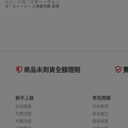
ハン・ソロ／スター・ウォー
ズ・ストーリー 入場者特典 来場
者特典 特製大型ポストカード 2
枚セット未開封
商品未到貨全額理賠
新手上路
常見問題
如何匯款
日本郵資
代標流程
無法進口
代購流程
費用試算