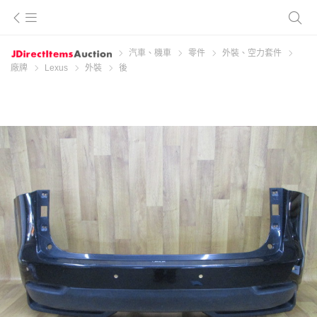
汽車、機車
零件
外裝、空力套件
廠牌
Lexus
外裝
後