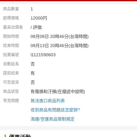
商品數量
1
起標價格
12000円
最高出價者
/ 評価:
開始時間
08月08日 20時46分(台灣時間)
結束時間
08月13日 20時46分(台灣時間)
拍賣編號
l1121590603
自動延長
否
提前結束
有
可否退貨
否
商品狀態
有傷損和汙損(在描述中說明)
常見問題
無法進口商品列表
收到商品有問題該怎麼辦?
海運/空運商品限制規定