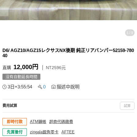
1 / 9
D6/ AGZ10/AGZ15レクサスNX後期 純正リアバンパー52159-780
40
12,000円
直購
NT2596元
沒有自動延長時間
3日+3:55:53
0
描述中說明
費用試算
試算
即時付款
ATM轉帳
超商代碼繳費
先買後付
zingala銀角零卡
AFTEE