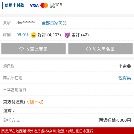
信用卡付款
賣家
dor********
全部賣家商品
評價
99.0%
好評 (4,207)
差評 (43)
收藏此賣家
加入黑名單
消費稅
不需要
商品所在地
佐賀県
日本當地運費
買方付運費(
同捆不可
)
運費：
發送方式
西濃運輸-5000円
商品所在地距離海外收貨處(神奈川)較遠，請注意日本運費