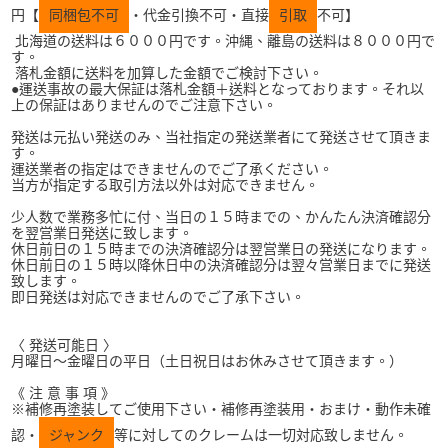
円【
同梱包不可
・代金引換不可・直接
引取
不可】
北海道の送料は６０００円です。沖縄、離島の送料は８０００円で
す。
落札金額に送料を加算した金額でご検討下さい。
●運送事故の最大保証は落札金額＋送料となっております。それ以
上の保証はありませんのでご注意下さい。
発送は元払い発送のみ、当社指定の発送業者にて発送させて頂きま
す。
運送業者の指定はできませんのでご了承ください。
当方が指定する取引方法以外は対応できません。
少人数で業務多忙に付、当日の１５時までの、かんたん決済確認分
を翌営業日発送に致します。
休日前日の１５時までの決済確認分は翌営業日の発送になります。
休日前日の１５時以降休日中の決済確認分は翌々営業日までに発送
致します。
即日発送は対応できませんのでご了承下さい。
〈 発送可能日 〉
月曜日～金曜日の平日（土日祝日はお休みさせて頂きます。）
《 注 意 事 項 》
※補修再塗装してご使用下さい・補修再塗装用・おまけ・動作未確
認・
ジャンク
等に対してのクレームは一切対応致しません。