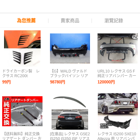
為您推薦
賣家商品
瀏覽記錄
ドライカーボン製 レ
【G】WALD ヴァルド
URL10 レクサス GS F
クサス RC200t
ブラックバイソン リア
純正リアバンパー カー
RC300h RC300
バンパー エアロ レクサ
ボンアンダースポイラ
99円
98780円
120000円
RC350 RC Fスポーツ
ス UVF46 LS600HL
ー LEDリアフォグラン
2015～2021年式 リア
212 ブラック ls600h
プ ソニックチタニウム
バンパーフェンダー出
LS460 LS460L USF40
1J7
口パネル 2枚
USF41 UVF45
【送料無料】純正交換
[在庫品] レクサス GSE2
レクサス IS200 SXE10
リアゲート ダンパー 左
IS250 IS350 ISF リアス
Altezza 用 リアバンパ