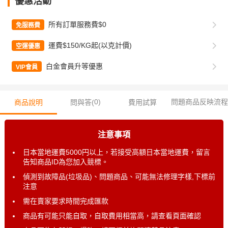
優惠活動
所有訂單服務費$0
免服務費
運費$150/KG起(以克計價)
空運優惠
白金會員升等優惠
VIP會員
0
)
問題商品反映流程
商品說明
問與答(
費用試算
注意事項
日本當地運費5000円以上，若接受高額日本當地運費，留言
告知商品ID為您加入競標。
偵測到故障品(垃圾品)、問題商品、可能無法修理字樣,下標前
注意
需在賣家要求時間完成匯款
商品有可能只能自取，自取費用相當高，請查看頁面確認