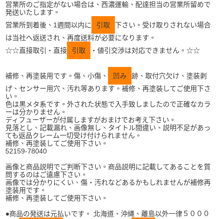
営業所のご指定がない場合は、西濃運輸、配達担当の営業所留めで
発送いたします。
営業所到着後、1週間以内に
引取
下さい。受け取りされない場合
は当社へ返送され、再度送料が必要になります。
☆☆直接取引・直接
引取
・値引交渉は対応できません。☆☆
補修、再塗装用です。傷、小傷、
凹み
跡、取付穴欠け、塗装剥
げ、センサー用穴、汚れ等あります。補修、再塗装してご使用下さ
い。
色は黒メタ系です。外された状態で入手致しましたので正確なカラ
ーは分かりません。
ディフューザーが付属しますがおまけでお考え下さい。
見落とし、記載漏れ、画像無し、タイトル間違い、説明不足があっ
ても返品クレーム一切受け付けられません。
補修、再塗装してご使用下さい。
52159-78040
画像と商品説明でご判断下さい。商品説明に記載してあることを質
問するのはご遠慮下さい。
画像では分かりにくい、傷・汚れなどあるかもしれませんが補修再
塗装用です。
補修、再塗装してご使用下さい。
●商品の発送は元払いです。 北海道、沖縄、離島以外一律５０００