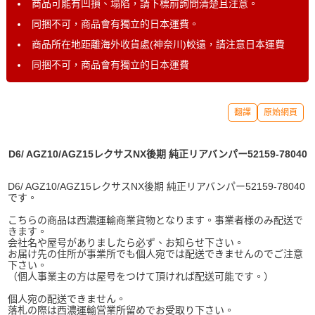
商品可能有凹損、塌陷，請下標前詢問清楚且注意。
同捆不可，商品會有獨立的日本運費。
商品所在地距離海外收貨處(神奈川)較遠，請注意日本運費
同捆不可，商品會有獨立的日本運費
翻譯
原始網頁
D6/ AGZ10/AGZ15レクサスNX後期 純正リアバンパー52159-78040
D6/ AGZ10/AGZ15レクサスNX後期 純正リアバンパー52159-78040
です。
こちらの商品は西濃運輸商業貨物となります。事業者様のみ配送で
きます。
会社名や屋号がありましたら必ず、お知らせ下さい。
お届け先の住所が事業所でも個人宛では配送できませんのでご注意
下さい。
（個人事業主の方は屋号をつけて頂ければ配送可能です。）
個人宛の配送できません。
落札の際は西濃運輸営業所留めでお受取り下さい。