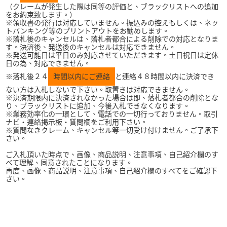
（クレームが発生した際は同等の評価と、ブラックリストへの追加
をお約束致します。）
※領収書の発行は対応していません。振込みの控えもしくは、ネッ
トバンキング等のプリントアウトをお勧めします。
※落札後のキャンセルは、落札者都合による削除での対応となりま
す。決済後、発送後のキャンセルは対応できません。
※発送可能日は平日のみ対応させていただきます。土日祝日は定休
日の為、対応できません。
※落札後２４
時間以内にご連絡
と連絡４８時間以内に決済でき
ない方は入札しないで下さい。取置きは対応できません。
※決済期限内に決済されなかった場合は即、落札者都合の削除とな
り、ブラックリストに追加、今後入札できなくなります。
※業務効率化の一環として、電話での一切行っておりません。取引
ナビ・連絡掲示板・質問欄をご利用下さい。
※質問なきクレーム、キャンセル等一切受け付けません。ご了承下
さい。
ご入札頂いた時点で、画像、商品説明、注意事項、自己紹介欄のす
べて理解、同意されたことになります。
再度、画像、商品説明、注意事項、自己紹介欄のすべてをご確認下
さい。