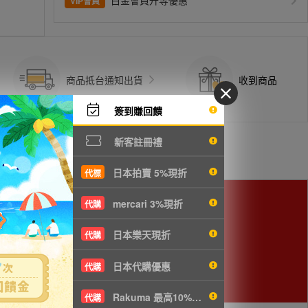
白金會員升等優惠
VIP會員
商品抵台通知出貨
收到商品
簽到賺回饋
新客註冊禮
日本拍賣 5%現折
代標
mercari 3%現折
代購
日本樂天現折
代購
日本代購優惠
代購
Rakuma 最高10%現折
代購