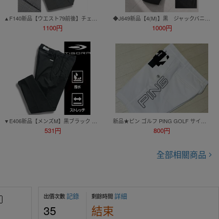
▲F140新品【ウエスト79前後】チェック グレー 黒 定価16940円 アディダス adidas ゴルフ アンクル丈 テーパード レッグ パンツ 2
◆J649新品【4(M)】黒 ジャックバニー ゴルフ 2WAYストレッチ テーパードパンツ Jack Bunny パーリーゲイツ
1100円
1000円
▼E406新品【メンズM】黒ブラック ティゴラ TIGORA ゴルフ GOLF ベルトループ ロングパンツ 4WAY ストレッチ テーパードパンツ
新品★ピン ゴルフ PING GOLF サイドPINGビッグロゴ 吸水速乾 撥水 ストレッチ ショートパンツ/ホワイト/サイズM
531円
800円
全部相關商品
記錄
詳細
出價次數
剩餘時間
35
結束