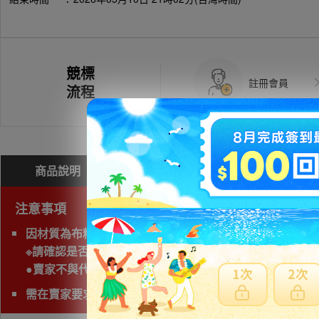
競標
註冊會員
流程
商品說明
問與答(
0
)
費用試算
注意事項
因材質為布料/皮革包包類無法海運，限定使用空運運送。
※請確認是否動物毛皮。動物毛皮製品屬於華盛頓條約条約
●賣家不與代理業者交易，無法購買。
需在賣家要求時間完成匯款