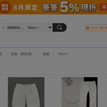
03/04
海外
夫
衣物（男性用）
長褲
78cm～