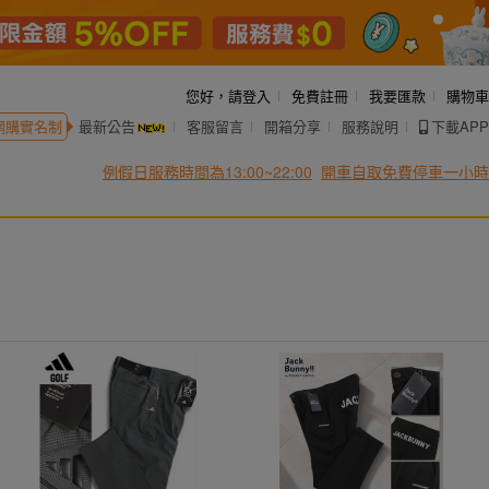
您好，
請登入
免費註冊
我要匯款
購物車
網購實名制
最新公告
客服留言
開箱分享
服務說明
下載APP
例假日服務時間為13:00~22:00
開車自取免費停車一小時