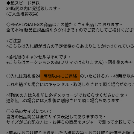
◆超スピード発送
24時間以内に発送致します。
(ご入金確認次第)
◇PEARLYGATESの商品はこの他たくさん出品しております。
全て本物 新品正規品識別タグ付きですのでご安心してご検討くださ
※ご注意
○こちらは入札額が当方の予定価格からあまりにもかけはなれてい
○落札後のキャンセルは不可です。
※こちらはオークションの為(フリマではありません)、落札後のキ
◯入札は落札後24
時間以内にご連絡
のいただける方、48時間以
これを過ぎた場合にはキャンセル、取消しをさせて頂く場合があり
○評価0の方は入札前に必ずメッセージでお知らせくださいませ。
連絡無しの場合には入札後に削除させて頂く場合もあります。
◯商品のサイズについて
当方の出品商品は全てサイズ表記してありますので、
サイズがご心配な方は、お持ちの商品をメジャーで測って比較して
○商品はお受け取り頂きましたら確認次第、お受け取り評価をお願