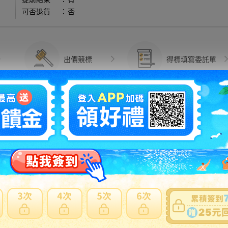
可否退貨
：
否
出價競標
得標填寫委託單
問題商品反映流程
牴觸物品，無法國際運送。