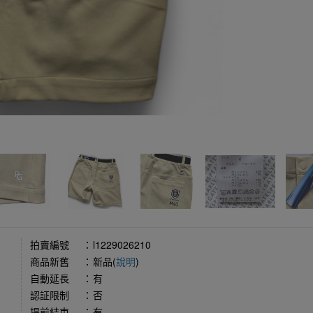
拍賣編號
：
l1229026210
商品新舊
：
新品(
說明
)
自動延長
：
有
認証限制
：
否
提前結束
：
有