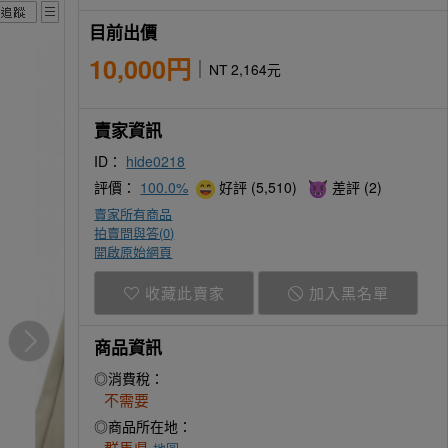
目前出價
10,000円
NT 2,164元
賣家資訊
ID：
hide0218
評價：
100.0%
好評 (5,510)
差評 (2)
賣家所有商品
拍賣問與答(
0
)
開啟原始網頁
收藏此賣家
加入黑名單
商品資訊
◎消費稅：
不需要
◎商品所在地：
群馬県