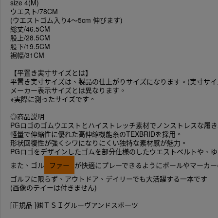
size 4(M)
ウエスト/78CM
(ウエストゴム入り4～5cm 伸びます)
総丈/46.5CM
股上/28.5CM
股下/19.5CM
裾幅/31CM
【平置き実寸サイズとは】
平置き実寸サイズは、製品の仕上がりサイズになります。(実寸サイ
メーカー表示サイズとは異なります。
※実際に測ったサイズです。
◎商品説明
PGロゴのゴムウエストとハイストレッチ素材でノンストレスな履き心
軽量で伸縮性に優れた高伸縮機能糸のTEXBRIDを採用。
形状回復性が強くシワになりにくい独特な素材感が魅力。
PGロゴをデザインしたゴムを部分仕様のしたウエストベルトや、
また、ゴル
ファー
が快適にプレーできるようにボールやマーカーの
ゴルフに限らず、アウトドア、デイリーでも大活躍する一本です
(画像のテイーは付きません)
[正規品 ]㈱ＴＳＩグルーヴアンドスポーツ