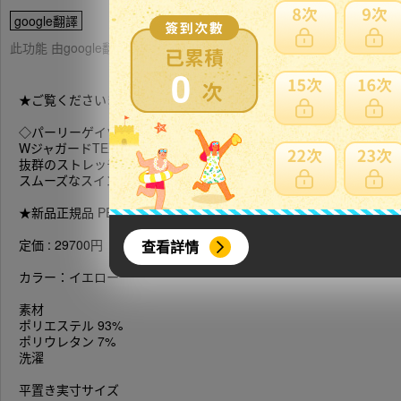
google翻譯
此功能 由google翻譯提供參考，樂淘不保證翻譯內容之正確性，詳
0
★ご覧くださいましてありがとうございます。
◇パーリーゲイツ超オシャレな
WジャガードTEXBRIDショートパンツの出品です。
抜群のストレッチ性、吸収速乾性、履き心地
スムーズなスイングを実現！
★新品正規品 PEARLYGATES/パーリーゲイツ Wジャガードヘリンボー
定価 : 29700円
查看詳情
カラー：イエロー
素材
ポリエステル 93%
ポリウレタン 7%
洗濯
平置き実寸サイズ