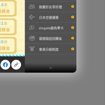
推薦好友享好禮
日本空運優惠
zingala銀角零卡
寫開箱送回饋金
會員分級制度