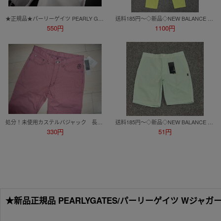
★正規品★パーリーゲイツ PEARLY GATES ジャックバニー★大人気 藤子F不二雄コラボ ショートパンツ★キャラクターワッペン★白色★4(M)
送料185円～◇新品◇NEW BALANCE GOLF ニューバランスゴルフ◇4(ウエスト76-80㎝)◇ストレッチ ワンタック ワイドロングパンツ
550円
1100円
処分！未使用カステルバジャック 長ズボン/パンツ/スラックス 78cm表示 日本製 ￥25000
送料185円～◇新品◇NEW BALANCE GOLF ニューバランスゴルフ◇4(ウエスト76-80㎝)◇サッカー素材 ストレッチ ストライプ ショートパンツ
330円
51円
★新品正規品 PEARLYGATES/パーリーゲイツ Wジャガー