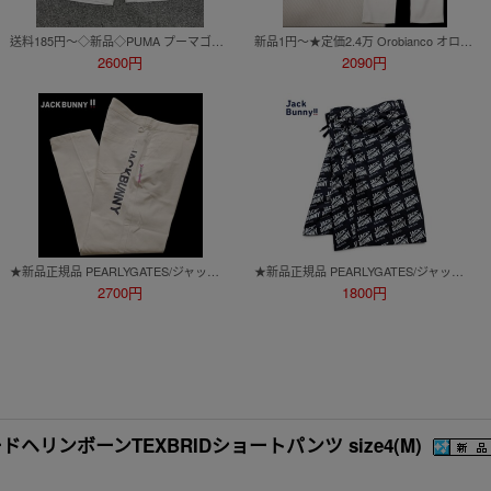
送料185円～◇新品◇PUMA プーマゴルフ◇M(78cm)◇ショートパンツ 101 ソリッド ショーツ◇4WAYストレッチ ストレッチウエストバンド
新品1円～★定価2.4万 Orobianco オロビアンコ ゴルフコレクション メンズ ストレッチ ソロテックス チノ風ストレッチパンツ 79 ◆7698◆
2600円
2090円
★新品正規品 PEARLYGATES/ジャックバニー 2WAYストレッチ テーパードパンツ 4(M) 優れた通気性！
★新品正規品 PEARLYGATES/ジャックバニー ブリーズクール総柄ロゴ ショートパンツ 4(M)
2700円
1800円
ドヘリンボーンTEXBRIDショートパンツ size4(M)