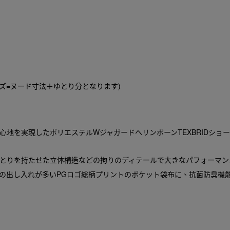
ズ=ヌード寸法＋ゆとり分となります)
地を実現したポリエステルWジャガードヘリンボーンTEXBRIDショ
ゆとりを持たせた立体構造などの拘りのディテールで大きなパフォーマン
出し入れが多いPGロゴ総柄プリントのポケット袋布に、抗菌防臭機能を施