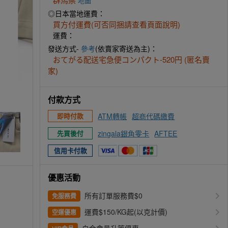
地圖
◎日本當地運費：
買方付運費(可否同捆請查看頁面說明)
運費：
發送方式-
參考
(依賣家寄送為主)：
おてがる配送宅急便コンパクト-520円 (匿名賣
家)
付款方式
ATM轉帳
超商代碼繳費
即時付款
zingala銀角零卡
AFTEE
先買後付
信用卡付款
優惠活動
所有訂單服務費$0
免服務費
運費$150/KG起(以克計價)
空運優惠