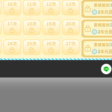
細問題說明請使用商品問與答
ンTEXBRIDショートパンツ size4(M) ウエストゴム入り