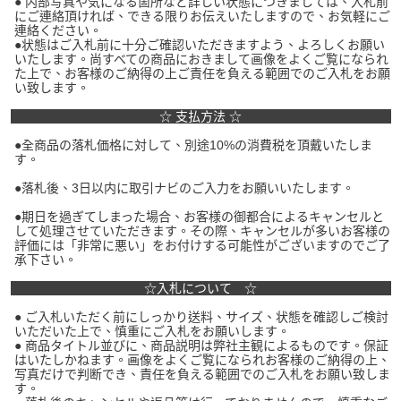
● 内部写真や気になる箇所など詳しい状態につきましては、入札前
にご連絡頂ければ、できる限りお伝えいたしますので、お気軽にご
連絡ください。
●状態はご入札前に十分ご確認いただきますよう、よろしくお願い
いたします。尚すべての商品におきまして画像をよくご覧になられ
た上で、お客様のご納得の上ご責任を負える範囲でのご入札をお願
い致します。
☆ 支払方法 ☆
●全商品の落札価格に対して、別途10%の消費税を頂戴いたしま
す。
●落札後、3日以内に取引ナビのご入力をお願いいたします。
●期日を過ぎてしまった場合、お客様の御都合によるキャンセルと
して処理させていただきます。その際、キャンセルが多いお客様の
評価には「非常に悪い」をお付けする可能性がございますのでご了
承下さい。
☆入札について ☆
● ご入札いただく前にしっかり送料、サイズ、状態を確認しご検討
いただいた上で、慎重にご入札をお願いします。
● 商品タイトル並びに、商品説明は弊社主観によるものです。保証
はいたしかねます。画像をよくご覧になられお客様のご納得の上、
写真だけで判断でき、責任を負える範囲でのご入札をお願い致しま
す。