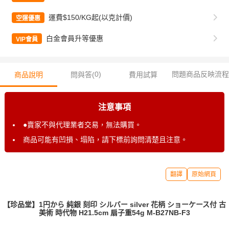
運費$150/KG起(以克計價)
空運優惠
白金會員升等優惠
VIP會員
0
)
問題商品反映流程
商品說明
問與答(
費用試算
注意事項
●賣家不與代理業者交易，無法購買。
商品可能有凹損、塌陷，請下標前詢問清楚且注意。
翻譯
原始網頁
【珍品堂】1円から 純銀 刻印 シルバー silver 花柄 ショーケース付 古
美術 時代物 H21.5cm 扇子重54g M-B27NB-F3