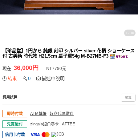
1 / 10
【珍品堂】1円から 純銀 刻印 シルバー silver 花柄 ショーケース
付 古美術 時代物 H21.5cm 扇子重54g M-B27NB-F3
36,000円
現在
NT7790元
結束
0
描述中說明
費用試算
試算
即時付款
ATM轉帳
超商代碼繳費
先買後付
zingala銀角零卡
AFTEE
信用卡付款