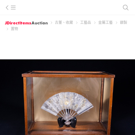
古董、收藏
工藝品
金屬工藝
銀製
置物