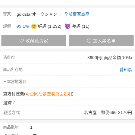
賣家
goldstarオークション
全部賣家商品
評價
99.1%
好評 (1,292)
差評 (11)
收藏此賣家
加入黑名單
消費稅
3600円( 商品金額 10%)
商品所在地
愛知県
日本當地運費
買方付運費(
可否同捆請查看頁面說明
)
運費：
發送方式
名古屋 郵便666-2170円
商品數量
1