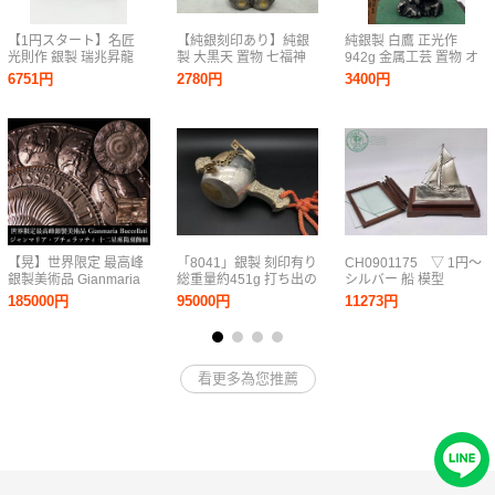
【1円スタート】名匠
【純銀刻印あり】純銀
純銀製 白鷹 正光作
光則作 銀製 瑞兆昇龍
製 大黒天 置物 七福神
942g 金属工芸 置物 オ
置物 ケース付 SILVER
打ち出の小槌 米俵 縁起
ブジェ 彫刻 古美術品
6751円
2780円
3400円
900刻印 龍 竜 縁起物
物 開運 商売繁盛 彫刻
レトロ ヴィンテージ レ
飾物 骨董 希少 総重量
伝統工芸 シルバー 1円
ア 希少
約0.7kg（龍単体）
〜【B50.YUB】
【晃】世界限定 最高峰
「8041」銀製 刻印有り
CH0901175 ▽ 1円～
銀製美術品 Gianmaria
総重量約451g 打ち出の
シルバー 船 模型
Buccellati ジャンマリ
小槌 金彩 彫金 silver
STERLING 980 刻印 銀
185000円
95000円
11273円
ア・ブチェラッティ
sterling 銀 細密工芸 宝
製 ヨット ガラスケース
SV925 十二星座 レリー
尽くし 開運 縁起物 置
置物 置き物 飾り イン
フプレート 約810g
物 飾物 金属工芸 骨董
テリア 中古品 現状品
SY029
看更多為您推薦