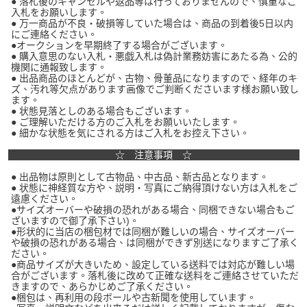
● 落札後のキャンセルや返品等は行っておりませんので、慎重なご
入札をお願いします。
● 万一商品が不良・破損等していた場合は、商品の到着後5日以内
にご連絡ください。
●オークションを早期終了する場合がございます。
● 購入意思のない入札・悪戯入札は偽計業務妨害にあたる為、公的
機関に通報致します。
● 出品商品のほとんどが、古物、骨董品になりますので、経年のキ
ズ、汚れ等欠点があります画像でご判断くださいます様お願い致し
ます。
● 状態見落としのある場合もございます。
● ご理解いただける方のご入札をお願いいたします。
● 細かな状態を気にされる方はご入札をお控え下さい。
☆ 注意事項 ☆
● 出品物は原則として古物品、中古品、新古品となります。
● 状態に神経質な方や、説明・写真にご納得頂けない方は入札をご
遠慮ください。
●サイズオーバーや破損の恐れがある場合、同梱できない場合もご
ざいますので御了承下さい)。
●形状的に当店の梱包材では同梱が難しいの場合、サイズオーバー
や破損の恐れがある場合、は同梱ができず別送になりますご了承く
ださい。
●商品サイズが大きいため、設定している送料では対応が難しい場
合がございます。落札後に改めて正確な送料をご連絡させていただ
きますので、あらかじめご了承ください。
●梱包は、再利用の段ボールや古新聞を使用しています。