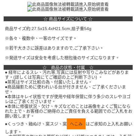
☆ 商品サイズについて ☆
商品サイズ約:27.5x15.4xH21.5cm,扇子重54g
※各々、複数中、一客のサイズです。
※若干大きさに誤差はありますので,ご了承下さい。
※発送サイズは安全を考慮した梱包後のサイズになります。
☆ 商品の状態・付属 ☆
● 経年によるスレ、汚れ等,写真には反射や写りこみなどがありま
す。(詳しくは写真にてご確認の上ご判断下さい) 。
●茶筅はサイズ比較の為、付属いたしません。
●商品撮影ために使われいる台が付きません、ご了承くださいま
せ。
●本体はキレイ状態ですが使用や経年保管に伴う多少のスレやヨゴ
レはご了承くださいませ。
●本体に修復状況、欠け、キズなどのことは画像をよくご覧になら
れた上で、お客様のご納得の上ご責任を負える範囲でのご入札をお
願い致します。
●くっつき、釉ぬけ、窯スジ、窯
へこみ
はご承知の上入札お願い
します。