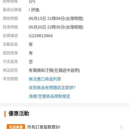
起標價格
1円
最高出價者
/ 評価:
開始時間
05月13日 21時08分(台灣時間)
結束時間
05月20日 22時36分(台灣時間)
拍賣編號
l1229813964
自動延長
有
提前結束
有
可否退貨
否
商品狀態
有傷損和汙損(在描述中說明)
常見問題
無法進口商品列表
收到商品有問題該怎麼辦?
海運/空運商品限制規定
優惠活動
所有訂單服務費$0
免服務費