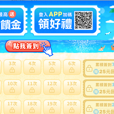
提前結束
：
有
可否退貨
：
否
出價競標
得標填寫委託單
問題商品反映流程
細問題說明請使用商品問與答