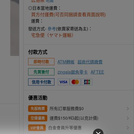
地圖
◎日本當地運費：
買方付運費(可否同捆請查看頁面說明)
運費：
發送方式-
參考
(依賣家寄送為主)：
宅急便（ヤマト運輸）
付款方式
ATM轉帳
超商代碼繳費
即時付款
zingala銀角零卡
AFTEE
先買後付
信用卡付款
優惠活動
所有訂單服務費$0
免服務費
運費$150/KG起(以克計價)
空運優惠
白金會員升等優惠
VIP會員