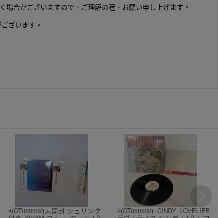
頂く場合がございますので、ご理解の程、お願い申し上げます。
がございます。
4(OT080502)未開封 シュリンク
2(OT080502) CINDY LOVELIFE
付き WHAM ワム レコード LP
ラヴ・ライフ シンディ LP レコ