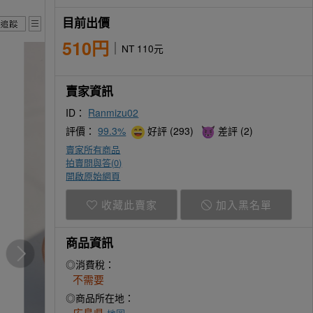
目前出價
510円
NT 110元
賣家資訊
ID：
Ranmizu02
評價：
99.3%
好評 (293)
差評 (2)
賣家所有商品
拍賣問與答(
0
)
開啟原始網頁
收藏此賣家
加入黑名單
商品資訊
◎消費稅：
不需要
◎商品所在地：
広島県