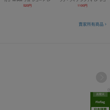
帯付 エッジオブヘブン ザ・ファ
ード スティービー・ワンダー シ
520円
1100円
イナル 2枚セット
ティポップ CITYPOP 帯付 美品
賣家所有商品