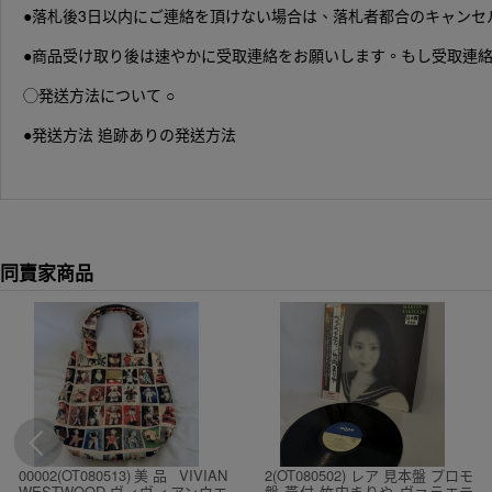
●落札後3日以内にご連絡を頂けない場合は、落札者都合のキャンセ
●商品受け取り後は速やかに受取連絡をお願いします。もし受取連絡
◯発送方法について ○
●発送方法 追跡ありの発送方法
同賣家商品
00002(OT080513)美品 VIVIAN
2(OT080502) レア 見本盤 プロモ
WESTWOOD ヴィヴィアンウエ
盤 帯付 竹内まりや ヴァラエテ