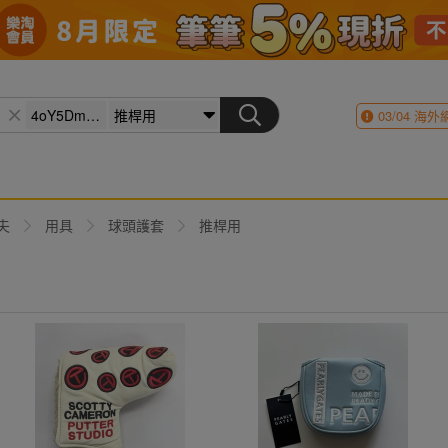
03/04
海外
夫
用具
球頭護套
推桿用