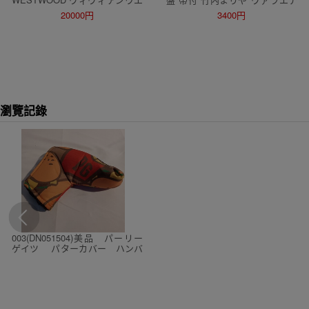
ストウッド トートバッグ CANV
ィ MOON-28018 LP盤 レコード
20000円
3400円
AS TEDDIES CHARLOTTE SH
シティポップ CITYPOP 山下達
OPPER 総柄 テディーベア
郎 PLASTIC LOVE
瀏覽記錄
003(DN051504)美品 パーリー
ゲイツ パターカバー ハンバ
ーガー総柄 ゴルフ用品 パタ
ー用ヘッドカバー ヘッドカバー