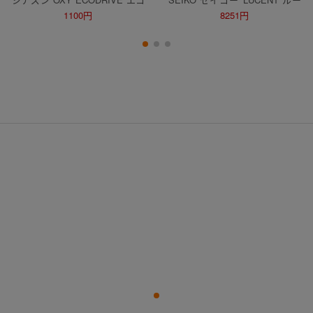
ドライブ ダイバーズウォッチ 78
セント 7N01-5190 腕時計 クォ
1100円
8251円
72-L15049 ベゼル固着
ーツ スクエア 白文字盤 メンズ