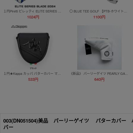
１円Piretti ピレッティ ELITE SERIES エリートシリーズ パターカバー BLADE 2024 ピンタイプ マグネット開閉★送料無料★
〇 BLUE TEE GOLF 【PTB-ホワイト】ブルーティーゴルフ【スマイル＆カート】ブレード型パター用ヘッドカバー HC-012 送料無料
1024円
1100円
１円★Kappa カッパ パターカバー マレットタイプ用（ブラック）KP-HC0001/MT★
《新品》 パーリーゲイツ PEARLY GATES ゴルフ パターカバー マット合皮PT PIN型 ニコちゃんマーク ホワイト
533円
640円
003(DN051504)美品 パーリーゲイツ パターカ
バー