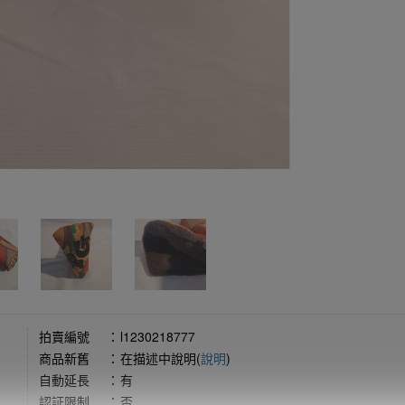
拍賣編號
：
l1230218777
商品新舊
：
在描述中說明(
說明
)
自動延長
：
有
認証限制
：
否