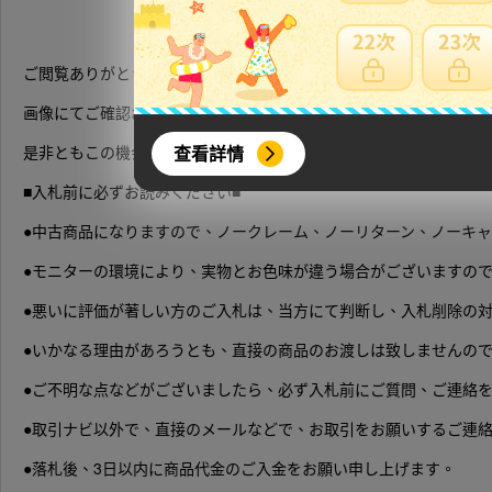
ご閲覧ありがとうございます。
画像にてご確認お願い致します。
查看詳情
是非ともこの機会にいかがでしょうか。ご検討の程、お願い申し上
■入札前に必ずお読みください■
●中古商品になりますので、ノークレーム、ノーリターン、ノーキャ
●モニターの環境により、実物とお色味が違う場合がございますの
●悪いに評価が著しい方のご入札は、当方にて判断し、入札削除の
●いかなる理由があろうとも、直接の商品のお渡しは致しませんの
●ご不明な点などがございましたら、必ず入札前にご質問、ご連絡を
●取引ナビ以外で、直接のメールなどで、お取引をお願いするご連
●落札後、3日以内に商品代金のご入金をお願い申し上げます。