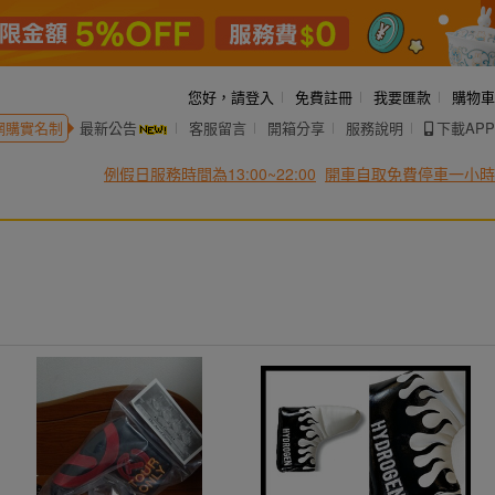
您好，
請登入
免費註冊
我要匯款
購物車
網購實名制
最新公告
客服留言
開箱分享
服務說明
下載APP
例假日服務時間為13:00~22:00
開車自取免費停車一小時