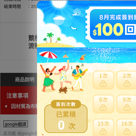
結束時間
：
2026年05月20日 19時14分(台灣時間)
競標
註冊會員
流程
商品說明
問與答(
0
)
費用試算
注意事項
因材質為布料/皮革包包類無法海運，限定使用空運運送。
0
google翻譯
此功能 由google翻譯提供參考，樂淘不保證翻譯內容之正確性，詳