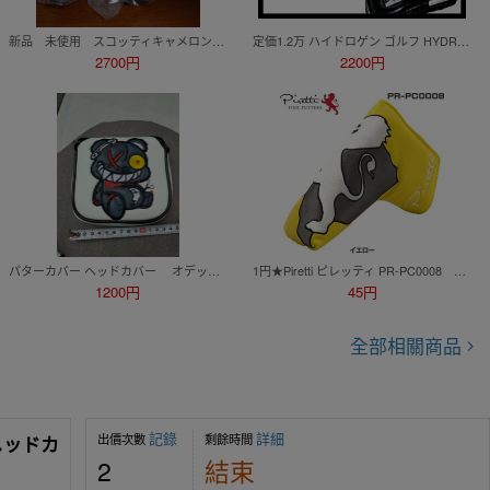
新品 未使用 スコッティキャメロン パターカバー Titleist PUTTER STUDIO パタースタジオ ピンタイプ サークル 黒 赤
定価1.2万 ハイドロゲン ゴルフ HYDROGEN GOLF ターフの視線を集めるファイヤーパターンの L型パターカバー ピン型 ロゴ刺繍
2700円
2200円
パターカバー ヘッドカバー オデッセイ マレット用 マグネットタイプ スコッティー オデッセイ
1円★Piretti ピレッティ PR-PC0008 パターカバー（イエロー）★送料無料★日本正規品 マグネット開閉式★
1200円
45円
全部相關商品
記錄
詳細
出價次數
剩餘時間
ヘッドカ
2
結束