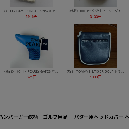
SCOTTY CAMERON スコッティキャメロン パターヘッドカバー サークルT【EGBD8008】
《新品》100円〜 タグ付 パーリーゲイツ PEARLY GATES 合皮マレット型用 パターカバー ゴルフ ニコちゃんマーク ブルー
2916円
3100円
《新品》100円〜 PEARLY GATES パーリーゲイツ パター ヘッドカバー ピン型 スマイルロゴ ニコちゃん ブルー ゴルフ
美品 TOMMY HILFIGER GOLF トミーヒルフィガー パター用 ヘッドカバー マレット型 ネイビー センターシャフト マグネット
621円
1900円
バー ハンバーガー総柄 ゴルフ用品 パター用ヘッドカバー 