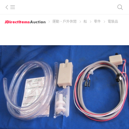
運動、戶外休閒
船
零件
電裝品