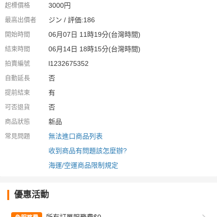
起標價格
3000円
最高出價者
ジン / 評価:186
開始時間
06月07日 11時19分(台灣時間)
結束時間
06月14日 18時15分(台灣時間)
拍賣編號
l1232675352
自動延長
否
提前結束
有
可否退貨
否
商品狀態
新品
常見問題
無法進口商品列表
收到商品有問題該怎麼辦?
海運/空運商品限制規定
優惠活動