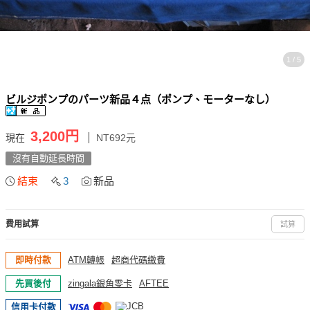
1 / 5
ビルジポンプのパーツ新品４点（ポンプ、モーターなし）
3,200円
現在
NT692元
沒有自動延長時間
結束
3
新品
費用試算
試算
即時付款
ATM轉帳
超商代碼繳費
先買後付
zingala銀角零卡
AFTEE
信用卡付款