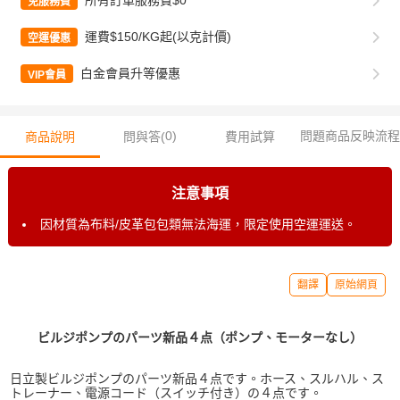
所有訂單服務費$0
免服務費
運費$150/KG起(以克計價)
空運優惠
白金會員升等優惠
VIP會員
0
)
問題商品反映流程
商品說明
問與答(
費用試算
注意事項
因材質為布料/皮革包包類無法海運，限定使用空運運送。
翻譯
原始網頁
ビルジポンプのパーツ新品４点（ポンプ、モーターなし）
日立製ビルジポンプのパーツ新品４点です。ホース、スルハル、ス
トレーナー、電源コード（スイッチ付き）の４点です。