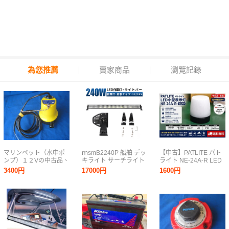
為您推薦
賣家商品
瀏覽記錄
マリンペット（水中ポ
ｍsmB2240P 船舶 デッ
【中古】PATLITE パト
ンプ）１２Vの中古品、
キライト サーチライト
ライト NE-24A-R LED
作動確認済、綺麗で
240W 拡散 ledライトバ
小型表示灯 DC24V 白
3400円
17000円
1600円
す。
ー 前照灯 補助灯 LED
色カバー付 回転灯 表示
ワークライト led 作業
灯 信号灯 動作確認済
灯 12V 24V 集魚灯 1年
【良品】
保証