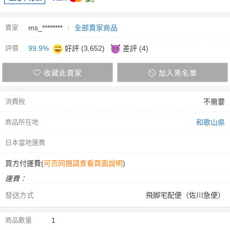
賣家
ms_********
全部賣家商品
評價
99.9%
好評 (3,652)
差評 (4)
收藏此賣家
加入黑名單
消費稅
不需要
商品所在地
和歌山県
日本當地運費
買方付運費(
可否同捆請查看頁面說明
)
運費：
發送方式
飛脚宅配便（佐川急便）
商品數量
1