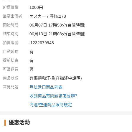
起標價格
1000円
最高出價者
オスカー / 評価:278
開始時間
06月07日 17時58分(台灣時間)
結束時間
06月13日 21時08分(台灣時間)
拍賣編號
l1232679948
自動延長
有
提前結束
有
可否退貨
否
商品狀態
有傷損和汙損(在描述中說明)
常見問題
無法進口商品列表
收到商品有問題該怎麼辦?
海運/空運商品限制規定
優惠活動