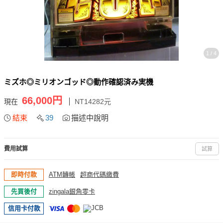
1 / 4
ミズホ◎ミリオンゴッド◎動作確認済み実機
66,000円
現在
NT14282元
結束
39
描述中說明
費用試算
試算
即時付款
ATM轉帳
超商代碼繳費
先買後付
zingala銀角零卡
信用卡付款