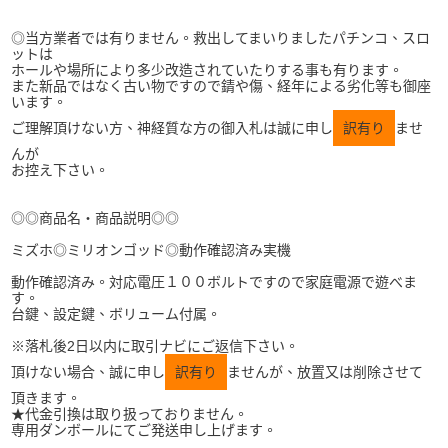
◎当方業者では有りません。救出してまいりましたパチンコ、スロ
ットは
ホールや場所により多少改造されていたりする事も有ります。
また新品ではなく古い物ですので錆や傷、経年による劣化等も御座
います。
ご理解頂けない方、神経質な方の御入札は誠に申し
訳有り
ませ
んが
お控え下さい。
◎◎商品名・商品説明◎◎
ミズホ◎ミリオンゴッド◎動作確認済み実機
動作確認済み。対応電圧１００ボルトですので家庭電源で遊べま
す。
台鍵、設定鍵、ボリューム付属。
※落札後2日以内に取引ナビにご返信下さい。
頂けない場合、誠に申し
訳有り
ませんが、放置又は削除させて
頂きます。
★代金引換は取り扱っておりません。
専用ダンボールにてご発送申し上げます。