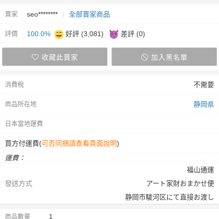
賣家
seo********
全部賣家商品
評價
100.0%
好評 (3,081)
差評 (0)
收藏此賣家
加入黑名單
消費稅
不需要
商品所在地
静岡県
日本當地運費
買方付運費(
可否同捆請查看頁面說明
)
運費：
福山通運
發送方式
アート家財おまかせ便
静岡市駿河区にて直接お渡し
商品數量
1