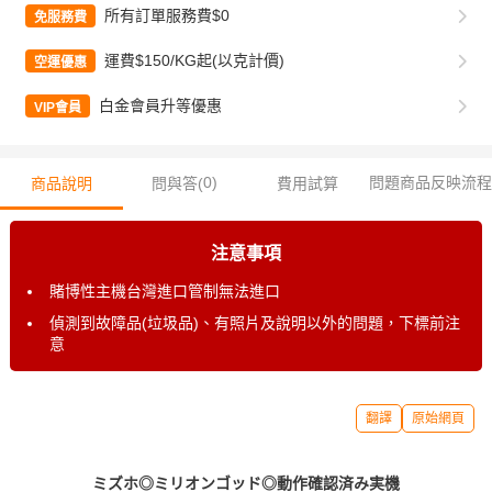
所有訂單服務費$0
免服務費
運費$150/KG起(以克計價)
空運優惠
白金會員升等優惠
VIP會員
0
)
問題商品反映流程
商品說明
問與答(
費用試算
注意事項
賭博性主機台灣進口管制無法進口
偵測到故障品(垃圾品)、有照片及說明以外的問題，下標前注
意
翻譯
原始網頁
ミズホ◎ミリオンゴッド◎動作確認済み実機