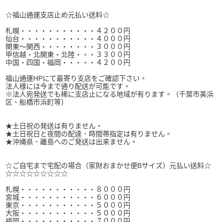
☆福山通運支店止め元払い送料☆
札幌・・・・・・・・・・・４２００円
仙台・・・・・・・・・・・４０００円
関東～関西・・・・・・・・３０００円
甲信越・北関東・北陸・・・３３００円
中国・四国・福岡・・・・・４２００円
福山通運HPにて最寄り支店をご確認下さい。
法人様には今まで通り配送が可能です。
※法人宛発送でも稀に支店止になる地域が有ります。（千葉市美浜
区、船橋市浜町等）
★土日祝の発送は有りません。
★土日祝日と夜間の配達、時間帯指定は有りません。
★沖縄県、離島へのご発送は出来ません。
☆ご自宅まで宅配の場合（家財おまかせ便Bサイズ）元払い送料☆
☆☆☆☆☆☆☆☆☆
札幌・・・・・・・・・・・８０００円
宮城・・・・・・・・・・・６０００円
東京・・・・・・・・・・・５０００円
大阪・・・・・・・・・・・５０００円
福岡・・・・・・・・・・・７０００円