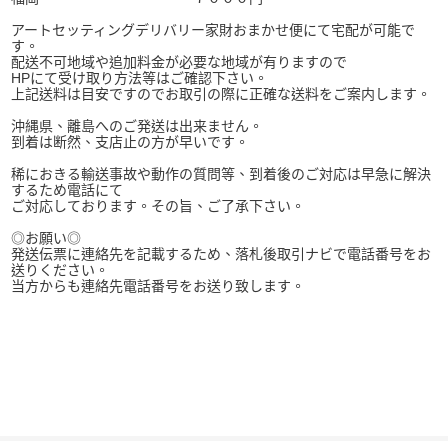
アートセッティングデリバリー家財おまかせ便にて宅配が可能で
す。
配送不可地域や追加料金が必要な地域が有りますので
HPにて受け取り方法等はご確認下さい。
上記送料は目安ですのでお取引の際に正確な送料をご案内します。
沖縄県、離島へのご発送は出来ません。
到着は断然、支店止の方が早いです。
稀におきる輸送事故や動作の質問等、到着後のご対応は早急に解決
するため電話にて
ご対応しております。その旨、ご了承下さい。
◎お願い◎
発送伝票に連絡先を記載するため、落札後取引ナビで電話番号をお
送りください。
当方からも連絡先電話番号をお送り致します。