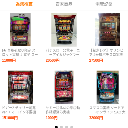
為您推薦
賣家商品
瀏覽記錄
I★ 直接引取り限定 ス
パチスロ 北電子 ニ
【希少レア】オリンピ
ロット実機 北電子 スー
ューアイムジャグラー
ア 4号機パチスロ実機
パーミラクルジャグラ
EX-C ジャグラー 家
『めざせドキドキ島』
11000円
20500円
27500円
ー パチスロ 家庭用電源
庭用電源 コイン50枚
パチスロ スロット
SUPER MIRACLE
程付き ドアキー 設
JUGGLER
定キー
ビガーZ チェリー前兆
サミー◎北斗の拳◎動
スマスロ実機 ソードア
ver エマ コイン不要機
作確認済み実機
ートオンライン SAO 大
付き （動作品）
都技研 家庭用電源
151000円
1000円
32000円