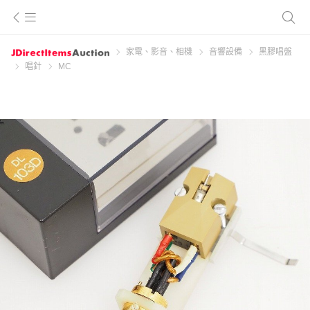
家電、影音、相機
音響設備
黑膠唱盤
唱針
MC