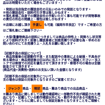
品はお時間をいただく場合もございます。）
・発送は当店指定の運送会社の元払いのみでの発送となります。
※他の運送会社、送料代引き等は致しかねます。
※落札者様ご自身での運送会社の手配いただく事も可能ですが荷物事故
の責任の所在の問題上、梱包は致しかねます。
※店頭にお越し頂き
手渡し
も可能（福岡市早良区）です。ご希望の方
はご落札後にご連絡下さい。
・大型/重量物商品の送料につきましては商品の特性上、荷降ろし状況等
により送料が大きく前後し運送業者に別途見積りが必要な為、早めのお
問い合わせにてお見積り上、入札をお願い致します。
【初期不良の保証について】
・商品到着後の初期動作不良、また配送中の事故による破損、不具合が
有る場合は、商品発送後10日以内に当ストアまでご連絡ください。当ス
トアでは修理での対応を優先させて頂きますが、修理不可の場合は全額
返金させて頂きます。
(商品代金+消費税+送料のお支払い頂いた金額となります)
【初期不良の保証の対象外について】
次の場合は保証の対象外となりますのご留意ください
・
ジャンク
商品、
現状
商品、難あり商品での出品商品。
※難あり商品に関しましては動作確認時に一部動作不良が確認された商
品になり、記載している動作確認以外にも、動作不良がある可能性もご
ざいます。こちらに関しましても保証対象外となりますことをご理解く
ださい。