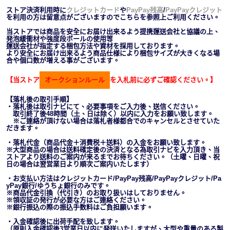
ストア決済利用時に
クレジットカード
や
PayPay残高
/
PayPayクレジット
を利用の方は留意点がございますのでこちらを参照上ご利用ください。
当ストアでは商品を安全にお届け出来るよう提携運送会社と協議の上、
発泡緩衝材や強度段ボールの使用等
運送会社が指定する梱包方法や資材を採用しております。
より安全にお届け出来るよう商品仕様により梱包サイズが大きくなる場
合や個口数が増える事がございます。
【当ストア
オークションルール
を入札前に必ずご確認ください。】
【落札後の取引手順】
・落札後は取引ナビにて、必要事項をご入力後、送信ください。
取引終了後48時間（土、日は除く）以内に入力をお願い致します。
※ご連絡が頂けない場合は落札者様都合でのキャンセルとさせていた
だきます。
・落札代金（商品代金＋消費税＋送料）の入金をお願い致します。
※大型商品の場合は送料確定後の決済となる為取引ナビを入力頂き、当
ストアより送料のご案内が来るまでお待ちください。（土曜、日曜、祝
日の場合は翌営業日より順次ご案内いたします）
・お支払い方法はクレジットカード/PayPay残高/PayPayクレジット/Pa
yPay銀行/ゆうちょ銀行のみです。
※商品代金引換（代引き）のお取り扱いはしておりません。
※領収証の発行が必要な方はご連絡ください。
※銀行振込の際の振込手数料はご負担願います。
・入金確認後に出荷手配を致します。
（原則入金確認後3営業日以内に発送いたしますが、大型や重量のある製