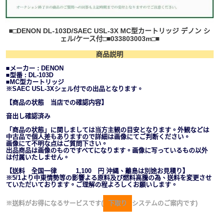
■□DENON DL-103D/SAEC USL-3X MC型カートリッジ デノン シ
ェル/ケース付□■033803003m□■
商品説明
■メーカー : DENON
■型番 : DL-103D
■MC型カートリッジ
※SAEC USL-3Xシェル付での出品となります。
【商品の状態 当店での確認内容】
音出し確認済み
「商品の状態」に関しましては当方主観の目安となります。外観などは
中古品で個人差もありますので詳細は画像にてご判断ください。
画像にて不明な点はご質問下さい。
出品商品は画像のものですべてになります。画像に写っているもの以外
は付属いたしません。
【送料 全国一律 1,100 円 沖縄、離島は別途お見積り】
※5/1より中東情勢等の影響よる原料及び燃料高騰の為、送料を変更させ
ていただいております。ご理解の程よろしくお願いします。
※送料がお得になるサービスです(
下取り
システムのご案内です)