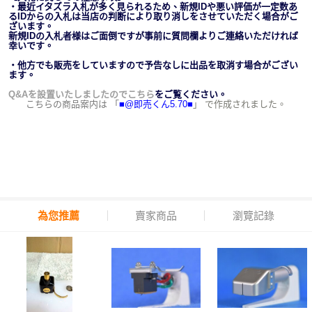
・最近イタズラ入札が多く見られるため、新規IDや悪い評価が一定数あ
るIDからの入札は当店の判断により取り消しをさせていただく場合がご
ざいます。
新規IDの入札者様はご面倒ですが事前に質問欄よりご連絡いただければ
幸いです。
・他方でも販売をしていますので予告なしに出品を取消す場合がござい
ます。
Q&Aを設置いたしましたのでこちら
をご覧ください。
こちらの商品案内は 「
■@即売くん5.70■
」 で作成されました。
為您推薦
賣家商品
瀏覽記錄