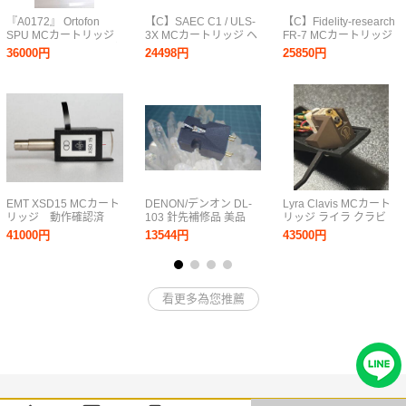
『A0172』 Ortofon
【C】SAEC C1 / ULS-
【C】Fidelity-research
SPU MCカートリッジ
3X MCカートリッジ ヘ
FR-7 MCカートリッジ
ヘッドシェル一体型 デ
ッドシェル サエク
フィデリティリサーチ
36000円
24498円
25850円
ンマーク製 動作確認済
3026882
3066477
み オルトフォン。
EMT XSD15 MCカート
DENON/デンオン DL-
Lyra Clavis MCカート
リッジ 動作確認済
103 針先補修品 美品
リッジ ライラ クラビ
ワンオーナー品
ス ヘッドシェル付き
41000円
13544円
43500円
看更多為您推薦