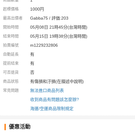
起標價格
1000円
最高出價者
Gabba75 / 評価:203
開始時間
05月08日 21時45分(台灣時間)
結束時間
05月15日 19時38分(台灣時間)
拍賣編號
m1229232806
自動延長
有
提前結束
有
可否退貨
否
商品狀態
有傷損和汙損(在描述中說明)
常見問題
無法進口商品列表
收到商品有問題該怎麼辦?
海運/空運商品限制規定
優惠活動