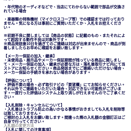
・年代物のオーディオなどで、当店にてわからない範囲で部品が交換さ
れている場合
・楽器類の特殊機材（マイクロスコープ等）での確認までは行っており
ません。気になる方は事前にご質問いただくか、入札をお控えくださ
い。
※初期不良に関しましては【商品の状態】に記載のもの、またそれによ
って起因する動作不良は対象外です。
※商品発送後10日を過ぎてのご連絡は対応が出来ませんので、商品が到
着しましたらお早めに確認をお願い致します。
【メーカー保証の加入・継承】
・未使用品、展示品やメーカー保証期間が残っている商品に関しまし
て、メーカー保証の加入、継承が必要な方は、落札後取引ナビ内にて当
ストアにお知らせください。商品発送までにご連絡いただけない場合、
メーカー保証の手続きを承れない場合があります。
【評価について】
・評価不要の場合、必ず取引ナビの「要望欄」にてお知らせください。
それ以外でご連絡をいただいた場合、対応できない可能性がございま
す。一度行った評価はシステム上取り消しが行えませんのでご了承くだ
さい。
【入札削除・キャンセルについて】
・入札後はトラブル防止の為いかなる事情がおきましても入札を削除等
は致しておりません。
ご検討の上入札をお願い致します。間違った際の入札額の金額訂正はご
自身で行ってください。
入札額の変更方法
【入札に関しての注意事項】