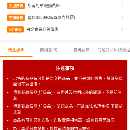
所有訂單服務費$0
免服務費
運費$150/KG起(以克計價)
空運優惠
白金會員升等優惠
VIP會員
0
)
問題商品反映流程
商品說明
問與答(
費用試算
注意事項
出售的商品有可能是要交換商品，並不是單純販售，請確認頁
面後在做出價。
偵測到故障品(垃圾品)、有照片及說明以外的問題，下標前注
意
偵測到故障品(垃圾品)、問題商品、可能無法修理字樣,下標前
注意
商品有可能只能自取，自取費用相當高，請查看頁面確認
為了享受競標樂趣，投標前請查閱拍賣規則。