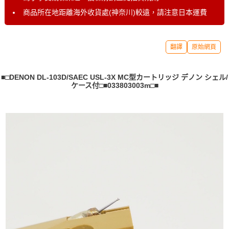
商品所在地距離海外收貨處(神奈川)較遠，請注意日本運費
翻譯
原始網頁
■□DENON DL-103D/SAEC USL-3X MC型カートリッジ デノン シェル/
ケース付□■033803003m□■