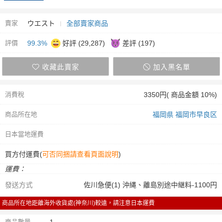
賣家
ウエスト
全部賣家商品
評價
99.3%
好評 (29,287)
差評 (197)
收藏此賣家
加入黑名單
消費稅
3350円( 商品金額 10%)
商品所在地
福岡県 福岡市早良区
日本當地運費
買方付運費(
可否同捆請查看頁面說明
)
運費：
發送方式
佐川急便(1) 沖縄、離島別途中継料-1100円
商品所在地距離海外收貨處(神奈川)較遠，請注意日本運費
商品數量
1