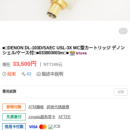
1 / 7
■□DENON DL-103D/SAEC USL-3X MC型カートリッジ デノン
シェル/ケース付□■033803003m□■
33,500円
現在
NT7249元
結束
43
描述中說明
費用試算
試算
即時付款
ATM轉帳
超商代碼繳費
先買後付
zingala銀角零卡
AFTEE
信用卡付款