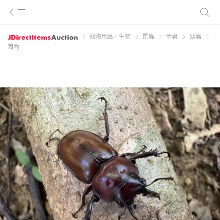
寵物用品、生物
昆蟲
甲蟲
幼蟲
國內