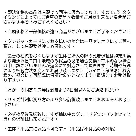
・即決価格の商品は店頭でも同時に販売しておりますのでご注文タ
イミングによってはご希望の商品、数量をご用意出来ない場合がご
ざいます事を予めご了承ください。
・店頭価格と一部価格の違う商品がございます。ご了承ください。
・クレジットカードにてお支払いの場合は一旦ヤフオクにてご落札
頂きまして店頭受け渡しも可能です。
・最善の梱包を尽くしますが生体ご購入の際の死着保証は神奈川県
より発送翌日午前中地域のみ代品のある場合交換、在庫のない場合
は申し訳ございませんが返金にて対応させて頂きます。時期や気温
により梱包方法を変えてお届け致します。（カイロ、保冷剤）お客
様のご都合にて再配達は保証対象外となります。最短にてお受け取
り下さい。
・万が一の同定ミス等は到着より
3
日間以内にご連絡下さい。
・サイズ計測は測り方のより多少前後致します。おおよそとお考え
下さい。
・必ず検品後発送致しますが輸送中のグレードダウン（フセツマヒ
等）の保証は出来かねます。
・生体、用品共に返品不可です。（用品は不良品のみ対応）