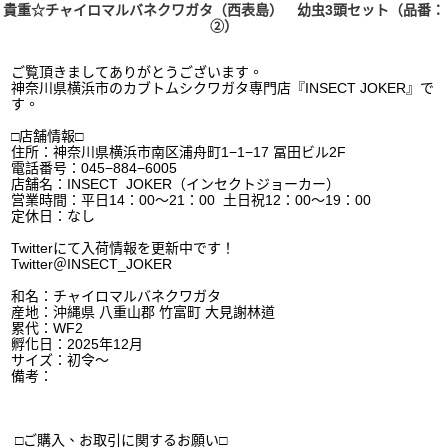
貴重☆チャイロマルバネクワガタ（西表島） 幼虫3頭セット（品番：
②）
ご覧頂きましてありがとうございます。
神奈川県横浜市のカブトムシクワガタ専門店『
INSECT JOKER
』で
す。
□
店舗情報
□
住所：神奈川県横浜市南区浦舟町
1−1−17
冨田ビル
2F
電話番号：
045−884−6005
店舗名：
INSECT
JOKER
（インセクトジョーカー）
営業時間：平日
14
：
00
〜
21
：
00
土日祝
12
：
00
〜
19
：
00
定休日：なし
Twitter
にて入荷情報を更新中です！
Twitter
＠
INSECT_JOKER
和名：チャイロマルバネクワガタ
産地：沖縄県 八重山郡 竹富町 大見謝林道
累代：WF2
孵化日：2025年12月
サイズ：初令〜
備考：
□
ご購入、お取引に関するお願い
□