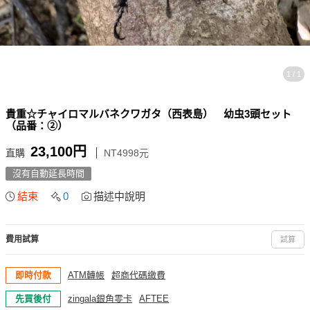
1 / 1
貴重☆チャイロマルバネクワガタ（西表島） 幼虫3頭セット
（品番：②）
23,100円
直購
NT4998元
沒有自動延長時間
結束
0
描述中說明
費用試算
試算
即時付款
ATM轉帳
超商代碼繳費
先買後付
zingala銀角零卡
AFTEE