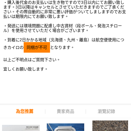
・購入後代金のお支払いは生き物ですので
3
日以内にてお願い致し
ます。
3
日以降はキャンセルとさせていただきますのでご了承くだ
さい。その際自動的に非常に悪い評価がついてしましますのでお支
払いは期限内にてお願い致します。
・発送には環境問題に配慮し中古資材（段ボール、発泡スチロー
ル）を使用させていただく場合がございます。
・到着に2日かかる地域（北海道、九州、離島）は航空便使用につ
きカイロの
同梱が不可
となります。
以上ご不明点はご質問下さい。
宜しくお願い致します。
為您推薦
賣家商品
瀏覽記錄