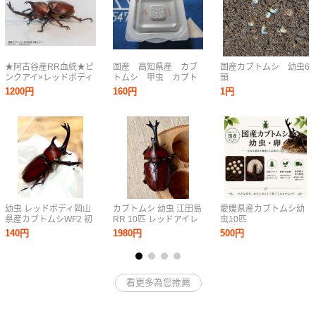
★阿古谷産RR血統★ピ
国産 高知県産 カブ
国産カブトムシ 幼虫6
ンクアイ×レッドボディ
トムシ 甲虫 カブト
頭
国産カブトムシ幼虫5頭
虫 タマゴ 卵 ４
1200円
160円
1円
初〜2令 CBF4 親
個 夏休み 宿題 A-
♂74.3mm 同腹80mm超
１
幼虫 レッドボディ岡山
カブトムシ 幼虫 江田島
愛媛県産カブトムシ幼
県産カブトムシWF2 初
RR 10匹 レッドアイレ
虫10匹
令〜2令幼虫20頭
ッドボディ
140円
1980円
500円
看更多為您推薦