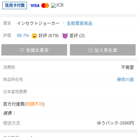
信用卡付款
賣家
インセクトジョーカー
全部賣家商品
評價
99.7%
好評 (679)
差評 (2)
收藏此賣家
加入黑名單
消費稅
不需要
商品所在地
神奈川県
日本當地運費
買方付運費(
同捆不可
)
運費：
發送方式
ゆうパック-1500円