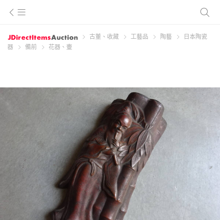
古董、收藏
工藝品
陶藝
日本陶瓷
器
備前
花器、壷