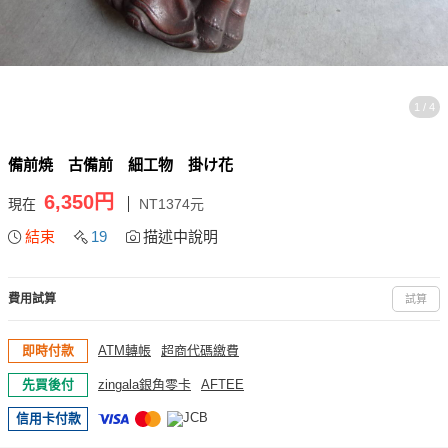
1 / 4
備前焼 古備前 細工物 掛け花
6,350円
現在
NT1374元
結束
19
描述中說明
費用試算
試算
即時付款
ATM轉帳
超商代碼繳費
先買後付
zingala銀角零卡
AFTEE
信用卡付款