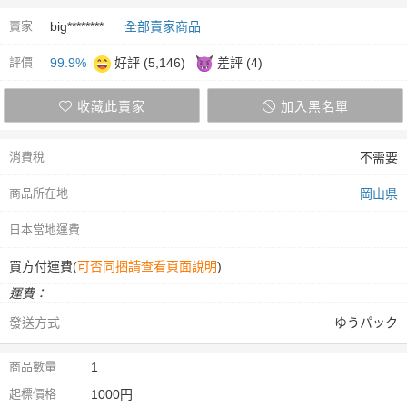
賣家
big********
全部賣家商品
評價
99.9%
好評 (5,146)
差評 (4)
收藏此賣家
加入黑名單
消費稅
不需要
商品所在地
岡山県
日本當地運費
買方付運費(
可否同捆請查看頁面說明
)
運費：
發送方式
ゆうパック
商品數量
1
起標價格
1000円