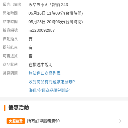
最高出價者
みやちゃん / 評価:243
開始時間
05月16日 11時09分(台灣時間)
結束時間
05月23日 20時06分(台灣時間)
拍賣編號
m1230092987
自動延長
有
提前結束
有
可否退貨
否
商品狀態
在描述中說明
常見問題
無法進口商品列表
收到商品有問題該怎麼辦?
海運/空運商品限制規定
優惠活動
所有訂單服務費$0
免服務費