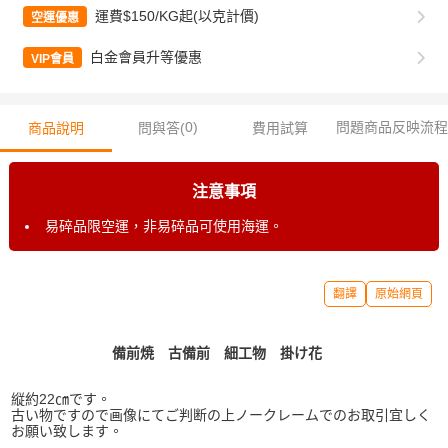
運費$150/KG起(以克計價)
空運優惠
白金會員升等優惠
VIP會員
0
)
問題商品反映流程
商品說明
問與答(
費用試算
注意事項
易碎品限空運，非易碎品可使用海運。
翻譯
原始網頁
備前焼 古備前 細工物 掛け花
縦約22㎝です。
古い物ですので画像にてご判断の上ノークレームでのお取引宜しく
お願い致します。