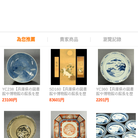
為您推薦
賣家商品
瀏覽記錄
YC238【兵庫県の図書
SD160【兵庫県の図書
YC360【兵庫県の図書
館や博物館の館長を歴
館や博物館の館長を歴
館や博物館の館長を歴
任された歴史研究家遺
任された歴史研究家遺
任された歴史研究家遺
23100円
83601円
2201円
族委託品】鍋島焼 染
族委託品】掛軸 円山
族委託品】古伊万里
付うさぎ文皿 美品
応挙 うさぎ画動物
山水文染付皿 江戸時
検古伊万里
画 日本画 優品
代 優品