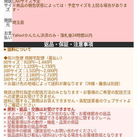
発送
〇60サイズ予定
サイ
※商品の梱包状態によっては、予定サイズを上回る場合がありま
ズ
す。
発送
埼玉県
元
お支
Yahoo!かんたん決済のみ・落札後24時間以内
払い
返品・保証・注意事項
■ 送料について
◆佐川急便 飛脚宅配便（着払い）
60サイズ：910円〜1,440円
80サイズ：1,220円〜1,730円
100サイズ：1,520円〜2,000円
140サイズ：2,180円〜2,710円
160サイズ：2,440円〜2,950円
※お届け先の地域によって送料が異なります（沖縄・離島は別途）
発送は弊社指定の配送方法のみとなります。お客様のご希望の配送方法
への変更はお受けできません
送料に関するご質問はお答えできません。各配送業者のウェブサイトよ
りご確認ください
■ 原則、返品・交換はお受けできません
× イメージと違う・サイズが合わない等、お客様都合の返品
× 商品説明・写真で確認できる範囲の状態に関するクレーム
× 記載事項以外の動作・機能・品質の保証
× 受取連絡後の返品申請
× 輸送中の破損（運送会社へお問い合わせください）
× 返品送料及び着払い送料はいかなる場合もお客様負担となります