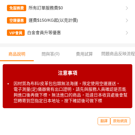
所有訂單服務費$0
免服務費
運費$150/KG起(以克計價)
空運優惠
白金會員升等優惠
VIP會員
0
)
問題商品反映流程
商品說明
問與答(
費用試算
注意事項
因材質為布料/皮革包包類無法海運，限定使用空運運送。
電子測量(定)儀器需有出口證明，請先與服務人員確認是否能
夠進口後再做下標。無法進口的商品，抵達日本收貨處後會幫
您轉寄到您指定日本地址，按下確認後可做下標
翻譯
原始網頁