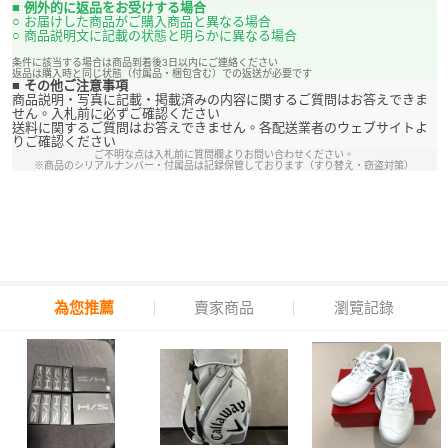
■ 例外的に返品をお受けする場合
○ お届けした商品がご購入商品と異なる場合
○ 商品説明文に記載の状態と明らかに異なる場合
条件に該当する場合は商品到着後3日以内にご連絡ください
返品は購入時と同じ状態（付属品・梱包含む）での返送が必要です
■ その他ご注意事項
商品説明・写真に記載・掲載済みの内容に関するご質問はお答えできま
せん。入札前に必ずご確認ください
送料に関するご質問はお答えできません。各配送業者のウェブサイトよ
りご確認ください
ご不明な点は入札前に質問欄よりお問い合わせください。
※商品のシリアルナンバー・付属品は記録保管しております（すり替え・窃盗対策）
為您推薦
賣家商品
瀏覽記錄