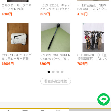
ゴルフボール プロギ
【513_82108】キャデ
・【未使用品】 NEW
ア PRGR 24個
ィバッグ キャロウェイ
BALANCE スパイクレ
グレーズ 22 ホワイト／
スゴルフシューズ
1800円
4070円
4180円
シルバー9.5型 ドライ
UG574D4 25.5CM
バー・アイアン キャ
ロウェイ 画像参照
現状
COOLSHOT ニコン ゴ
BRIDGSTONE SUPER
CH0100700 ◎ 【直
ルフ用レーザー距離
ARROW パークゴルフ
接引取限定】 ゴルフク
計 COOLSHOT
クラブ
ラブ まとめ NIKE
15606円
3200円
7607円
LITE STABILIZED
HONMA テーラーメイ
ド キャロウェイ他 ドラ
イバー パター 中古品
現状品⑫
看更多為您推薦