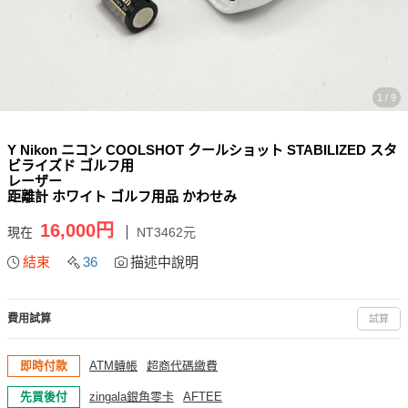
1 / 9
Y Nikon ニコン COOLSHOT クールショット STABILIZED スタ
ビライズド ゴルフ用
レーザー
距離計 ホワイト ゴルフ用品 かわせみ
16,000円
現在
NT3462元
結束
36
描述中說明
費用試算
試算
即時付款
ATM轉帳
超商代碼繳費
先買後付
zingala銀角零卡
AFTEE