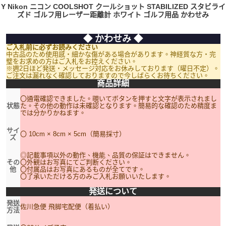
Y Nikon ニコン COOLSHOT クールショット STABILIZED スタビライ
ズド ゴルフ用レーザー距離計 ホワイト ゴルフ用品 かわせみ
◆ かわせみ ◆
ご入札前に必ずお読みください
中古品のため使用感・細かな傷がある場合があります。神経質な方・完
璧をお求めの方はご入札をお控えください。
※週2日ほど発送・メッセージ対応をお休みしております（曜日不定）。
ご注文は漏れなく確認しておりますので今しばらくお待ちください。
商品詳細
〇通電確認できました。覗いてボタンを押すと文字が表示されまし
状態
た。その他の動作は未確認となります。簡易的な確認のため精度ま
では分かりかねます。
サイ
〇 10cm × 8cm × 5cm（簡易採寸）
ズ
◎記載事項以外の動作、機能、品質の保証はできません。
その
〇外観はお写真にてご判断ください。
他
〇付属品はお写真にあるものが全てです。
〇了承いただける方のみご入札お願いいたします。
発送について
発送
佐川急便 飛脚宅配便（着払い）
方法