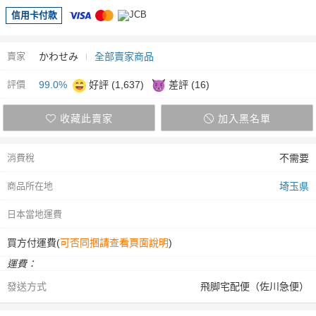
信用卡付款
賣家
かわせみ
全部賣家商品
評價
99.0%
好評 (1,637)
差評 (16)
收藏此賣家
加入黑名單
消費稅
不需要
商品所在地
埼玉県
日本當地運費
買方付運費(
可否同捆請查看頁面說明
)
運費：
發送方式
飛脚宅配便（佐川急便）