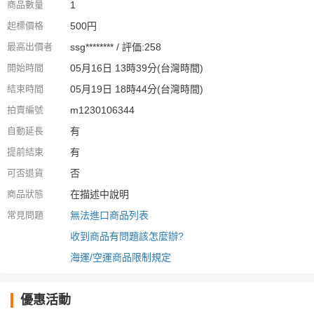
商品數量
1
起標價格
500円
最高出價者
ssg******** / 評価:258
開始時間
05月16日 13時39分(台灣時間)
結束時間
05月19日 18時44分(台灣時間)
拍賣編號
m1230106344
自動延長
有
提前結束
有
可否退貨
否
商品狀態
在描述中說明
常見問題
無法進口商品列表
收到商品有問題該怎麼辦?
海運/空運商品限制規定
優惠活動