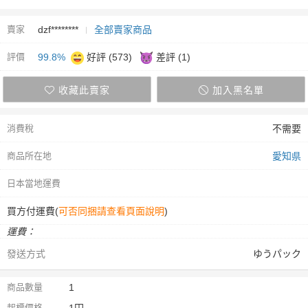
賣家
dzf********
全部賣家商品
評價
99.8%
好評 (573)
差評 (1)
收藏此賣家
加入黑名單
消費稅
不需要
商品所在地
愛知県
日本當地運費
買方付運費(
可否同捆請查看頁面說明
)
運費：
發送方式
ゆうパック
商品數量
1
起標價格