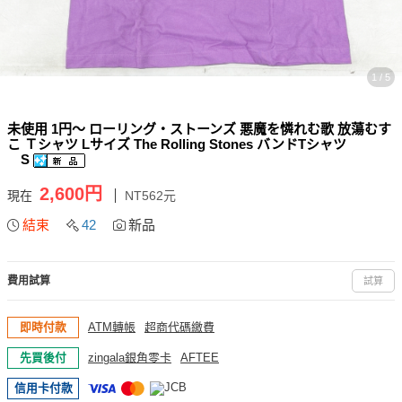
1 / 5
未使用 1円～ ローリング・ストーンズ 悪魔を憐れむ歌 放蕩むす
こ Ｔシャツ Lサイズ The Rolling Stones バンドTシャツ
S
2,600円
現在
NT562元
結束
42
新品
費用試算
試算
即時付款
ATM轉帳
超商代碼繳費
先買後付
zingala銀角零卡
AFTEE
信用卡付款