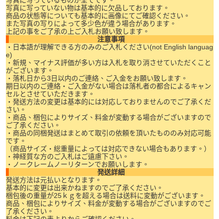
写真に写っているものが全てです。
写真に写っていない物は基本的に欠品しております。
商品の状態等についても基本的に画像にてご確認ください。
また写真の写りによって多少色が違う場合があります。
上記の事をご了承の上ご入札お願い致します。
注意事項
・日本語が理解できる方のみのご入札ください(not English languag
e)
・新規、マイナス評価が多い方は入札を取り消させていただくこと
がございます。
・落札日から3日以内のご連絡、ご入金をお願い致します。
期日以内のご連絡・ご入金がない場合は落札者の都合によるキャン
セルとさせていただきます。
・発送方法の変更は基本的には対応しておりませんのでご了承くだ
さい。
・商品、梱包によりサイズ、料金が変動する場合がございますので
ご了承ください。
・商品の同梱発送はまとめて取引の依頼を頂いたもののみ対応可能
です。
（商品サイズ・総重量によっては対応できない場合もあります。）
・神経質な方のご入札はご遠慮下さい。
・ノークレームノーリターンでお願いします。
発送詳細
発送方法は元払いとなります。
基本的に変更は出来かねますのでご了承ください。
梱包後の重量が25ｋｇを超える場合は送料に変動がございます。
商品、梱包によりサイズ、料金が変動する場合がございますのでご
了承ください。