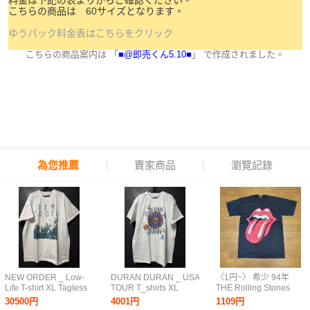
料金は下記の表よりからご確認ください。
こちらの商品は 60サイズとなります。
ゆうパック料金表はこちらをクリック
こちらの商品案内は 「
■@即売くん5.10■
」 で作成されました。
為您推薦
賣家商品
瀏覽記錄
NEW ORDER _ Low-
DURAN DURAN _ USA
〈1円~〉 希少 94年
Life T-shirt XL Tagless
TOUR T_shirts XL
THE Rolling Stones
ニューオーダー
Tagless New Romantic
Voodoo Lounge ツアー
30500円
4001円
1109円
808STATE Joy Division
John Taylor Nick
Tシャツ L BROCKUM