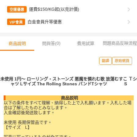
運費$150/KG起(以克計價)
空運優惠
白金會員升等優惠
VIP會員
0
)
問題商品反映流程
商品說明
問與答(
費用試算
翻譯
原始網頁
未使用 1円～ ローリング・ストーンズ 悪魔を憐れむ歌 放蕩むすこ Ｔシ
ャツ Lサイズ The Rolling Stones バンドTシャツ S
商品説明
以下の条件をすべて理解、納得した上で入札願います。入札した場
合は了解したものとみなします。
入金確認後発送致します。
未使用 長期保管品です。
【サイズ L】