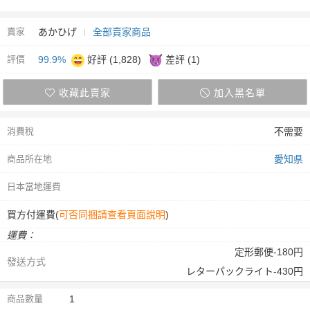
賣家
あかひげ
全部賣家商品
評價
99.9%
好評 (1,828)
差評 (1)
收藏此賣家
加入黑名單
消費稅
不需要
商品所在地
愛知県
日本當地運費
買方付運費(
可否同捆請查看頁面說明
)
運費：
定形郵便-180円
發送方式
レターパックライト-430円
商品數量
1