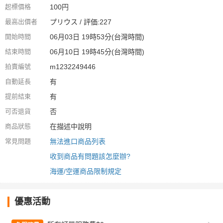
起標價格
100円
最高出價者
プリウス / 評価:227
開始時間
06月03日 19時53分(台灣時間)
結束時間
06月10日 19時45分(台灣時間)
拍賣編號
m1232249446
自動延長
有
提前結束
有
可否退貨
否
商品狀態
在描述中說明
常見問題
無法進口商品列表
收到商品有問題該怎麼辦?
海運/空運商品限制規定
優惠活動