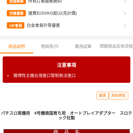
所有訂單服務費$0
免服務費
運費$150/KG起(以克計價)
空運優惠
白金會員升等優惠
VIP會員
0
)
問題商品反映流程
商品說明
問與答(
費用試算
注意事項
賭博性主機台灣進口管制無法進口
翻譯
原始網頁
パチスロ実機用 4号機南国育ち用 オートプレイアダプター スロテ
ック社製
商 品 名