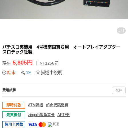
1 / 3
パチスロ実機用 4号機南国育ち用 オートプレイアダプター
スロテック社製
5,805円
現在
NT1256元
結束
19
描述中說明
費用試算
試算
即時付款
ATM轉帳
超商代碼繳費
先買後付
zingala銀角零卡
AFTEE
信用卡付款