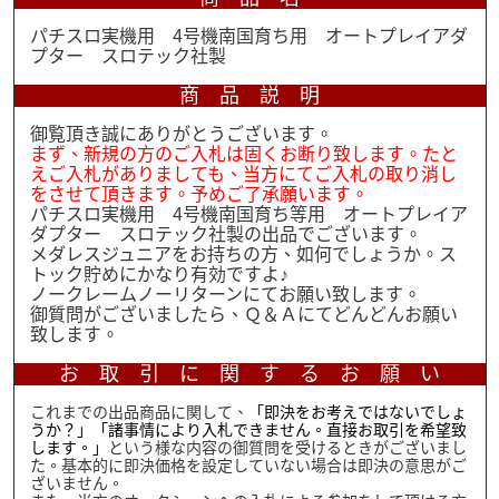
パチスロ実機用 4号機南国育ち用 オートプレイアダ
→
←
プター スロテック社製
商 品 説 明
御覧頂き誠にありがとうございます。
まず、新規の方のご入札は固くお断り致します。たと
えご入札がありましても、当方にてご入札の取り消し
をさせて頂きます。予めご了承願います。
パチスロ実機用 4号機南国育ち等用 オートプレイア
ダプター スロテック社製の出品でございます。
→
←
メダレスジュニアをお持ちの方、如何でしょうか。ス
トック貯めにかなり有効ですよ♪
ノークレームノーリターンにてお願い致します。
御質問がございましたら、Ｑ＆Ａにてどんどんお願い
致します。
お 取 引 に 関 す る お 願 い
これまでの出品商品に関して、
「即決をお考えではないでしょ
うか？」「諸事情により入札できません。直接お取引を希望致
します。」
という様な内容の御質問を受けるときがございまし
た。基本的に即決価格を設定していない場合は即決の意思がご
ざいません。
→
←