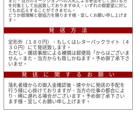
また、当方のオークションへの入札による参加をして頂ける方
を対象として出品致しておりますゆえ、いずれの御要望に対し
てもお応えすることができません。
どうか御理解と御協力を賜ります様、宜しくお願い申し上げま
す。
発 送 方 法
定形外（１８０円）、もしくはレターパックライト（４
３０円）にて発送致します。
ただし、運送事故による補償は郵便局「からはございま
→
せん。また、当方からも致しかねます。予め御了承下さ
いませ。
発 送 に 関 す る お 願 い
落札者様からの御入金確認後、速やかに発送の手配を
行う様に心掛けておりますが、当方の仕事の都合によ
→
←
り、稀に遅れる場合がございます。予め御了承下さい
ます様、宜しくお願い申し上げます。