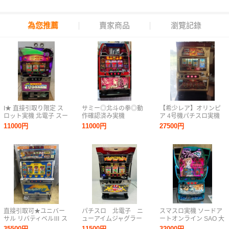
為您推薦
賣家商品
瀏覽記錄
I★ 直接引取り限定 ス
サミー◎北斗の拳◎動
【希少レア】オリンピ
ロット実機 北電子 スー
作確認済み実機
ア 4号機パチスロ実機
パーミラクルジャグラ
『めざせドキドキ島』
11000円
11000円
27500円
ー パチスロ 家庭用電源
パチスロ スロット
SUPER MIRACLE
JUGGLER
直接引取可★ユニバー
パチスロ 北電子 ニ
スマスロ実機 ソードア
サル リバティベルⅢ ス
ューアイムジャグラー
ートオンライン SAO 大
ロット台 Liberty Bell レ
EX-C ジャグラー 家
都技研 家庭用電源
35500円
11500円
32000円