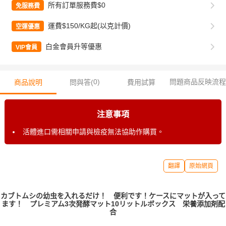
所有訂單服務費$0
免服務費
運費$150/KG起(以克計價)
空運優惠
白金會員升等優惠
VIP會員
0
)
問題商品反映流程
商品說明
問與答(
費用試算
注意事項
活體進口需相關申請與檢疫無法協助作購買。
翻譯
原始網頁
カブトムシの幼虫を入れるだけ！ 便利です！ケースにマットが入って
ます！ プレミアム3次発酵マット10リットルボックス 栄養添加剤配
合