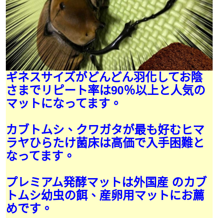
ギネスサイズがどんどん羽化してお陰
さまでリピート率は90％以上と人気の
マットになってます。
カブトムシ、クワガタが最も好むヒマ
ラヤひらたけ菌床は高価で入手困難と
なってます。
プレミアム発酵マットは外国産 のカブ
トムシ幼虫の餌、産卵用マットにお薦
めです。