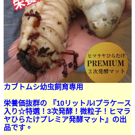
カブトムシ幼虫飼育専用
栄養価抜群の 『10リットルlプラケース
入り☆特選！3次発酵！微粒子！ヒマラ
ヤひらたけプレミア発酵マット』の出
品です。