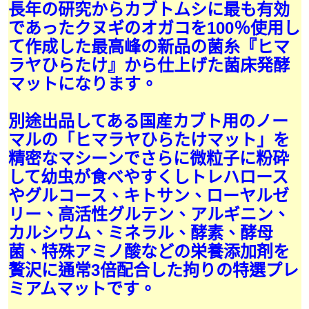
長年の研究からカブトムシに最も有効
であったクヌギのオガコを100％使用し
て作成した最高峰の新品の菌糸『ヒマ
ラヤひらたけ』から仕上げた菌床発酵
マットになります。
別途出品してある国産カブト用のノー
マルの「ヒマラヤひらたけマット」を
精密なマシーンでさらに微粒子に粉砕
して幼虫が食べやすくしトレハロース
やグルコース、キトサン、ローヤルゼ
リー、高活性グルテン、アルギニン、
カルシウム、ミネラル、酵素、酵母
菌、特殊アミノ酸などの栄養添加剤を
贅沢に通常3倍配合した拘りの特選プレ
ミアムマットです。