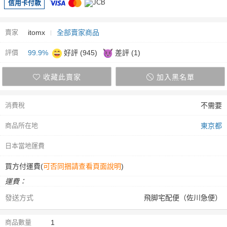
信用卡付款
賣家
itomx
全部賣家商品
評價
99.9%
好評 (945)
差評 (1)
收藏此賣家
加入黑名單
消費稅
不需要
商品所在地
東京都
日本當地運費
買方付運費(
可否同捆請查看頁面說明
)
運費：
發送方式
飛脚宅配便（佐川急便）
商品數量
1