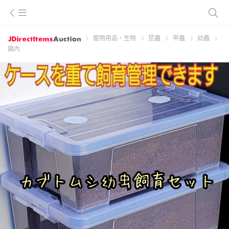
寵物用品、生物
昆蟲
甲蟲
幼蟲
國內