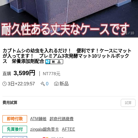
1 / 10
カブトムシの幼虫を入れるだけ！ 便利です！ケースにマット
が入ってます！ プレミアム3次発酵マット10リットルボック
ス 栄養添加剤配合
3,599円
直購
NT778元
3日+22:19:54
0
新品
費用試算
試算
即時付款
ATM轉帳
超商代碼繳費
先買後付
zingala銀角零卡
AFTEE