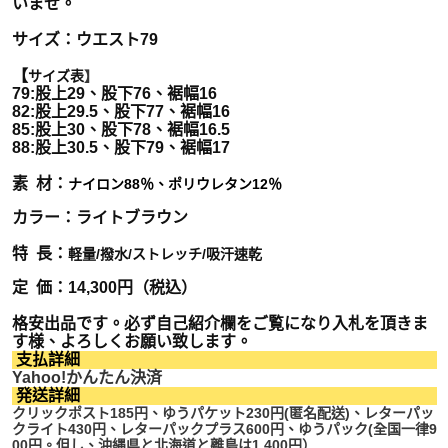
いませ。
サイズ：ウエスト79
【
サイズ表
】
79:股上29、股下76、裾幅16
82:股上29.5、股下77、裾幅16
85:
股上30、股下78、裾幅16.5
88:
股上30.5、股下79、裾幅17
素 材：
ナイロン88％、ポリウレタン12％
カラー：ライトブラウン
特 長：
軽量/撥水/ストレッチ/吸汗速乾
定 価：14,300円（税込）
格安出品です。必ず自己紹介欄をご覧になり入札を頂きま
す様、よろしくお願い致します。
支払詳細
Yahoo!かんたん決済
発送詳細
クリックポスト185円、ゆうパケット230円(匿名配送)、レターパッ
クライト430円、レターパックプラス600円、ゆうパック(全国一律9
00円。但し、沖縄県と北海道と離島は1,400円）