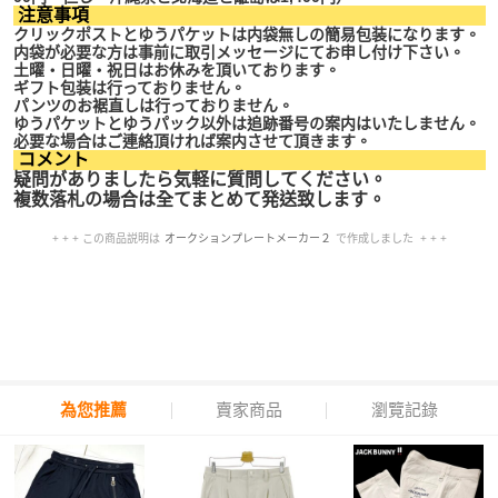
注意事項
クリックポストとゆうパケットは内袋無しの簡易包装になります。
内袋が必要な方は事前に取引メッセージにてお申し付け下さい。
土曜・日曜・祝日はお休みを頂いております。
ギフト包装は行っておりません。
パンツのお裾直しは行っておりません。
ゆうパケットとゆうパック以外は追跡番号の案内はいたしません。
必要な場合はご連絡頂ければ案内させて頂きます。
コメント
疑問がありましたら気軽に質問してください。
複数落札の場合は全てまとめて発送致します。
+ + + この商品説明は
オークションプレートメーカー２
で作成しました + + +
No.219.006.006
為您推薦
賣家商品
瀏覽記錄