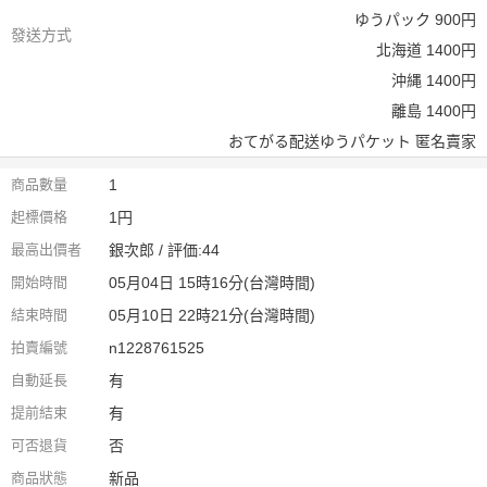
ゆうパック 900円
發送方式
北海道 1400円
沖縄 1400円
離島 1400円
おてがる配送ゆうパケット 匿名賣家
商品數量
1
起標價格
1円
最高出價者
銀次郎 / 評価:44
開始時間
05月04日 15時16分(台灣時間)
結束時間
05月10日 22時21分(台灣時間)
拍賣編號
n1228761525
自動延長
有
提前結束
有
可否退貨
否
商品狀態
新品