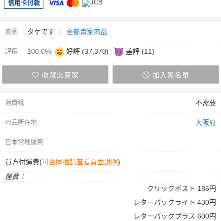
信用卡付款
賣家
タケです
全部賣家商品
評價
100.0%
好評 (37,370)
差評 (11)
收藏此賣家
加入黑名單
消費稅
不需要
商品所在地
大阪府
日本當地運費
買方付運費(
可否同捆請查看頁面說明
)
運費：
クリックポスト 185円
レターパックライト 430円
レターパックプラス 600円