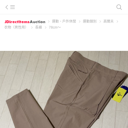
運動、戶外休閒
運動類別
高爾夫
衣物（男性用）
長褲
78cm～