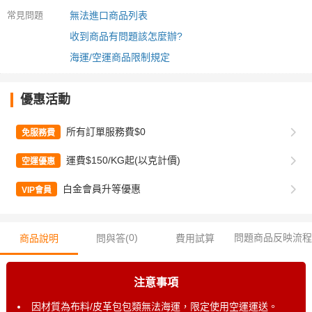
常見問題
無法進口商品列表
收到商品有問題該怎麼辦?
海運/空運商品限制規定
優惠活動
所有訂單服務費$0
免服務費
運費$150/KG起(以克計價)
空運優惠
白金會員升等優惠
VIP會員
0
)
問題商品反映流程
商品說明
問與答(
費用試算
注意事項
因材質為布料/皮革包包類無法海運，限定使用空運運送。