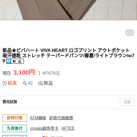
1 / 5
新品★ビバハート VIVA HEART ロゴプリント アウトポケット
吸汗速乾 ストレッチ テーパードパンツ/春夏/ライトブラウン/w7
9
3,100円
現在
NT670元
結束
42
新品
費用試算
試算
即時付款
ATM轉帳
超商代碼繳費
先買後付
zingala銀角零卡
AFTEE