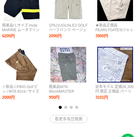
極美品/ Lサイズ muta
1PIU1UGUALE3 GOLF
★新品正規品
MARINE ムータマリン
ハーフパンツ ベージュ
PEARLYGATES/ジャッ
ハーフパンツ 8チャー
系 4 [240101293864]
クバニー JBロゴ2way
6200円
2090円
3900円
ム ショートパンツ ブラ
ゴルフウェア メンズ
コットンストレッチ テ
ンドロゴ ストレッチ
ーパードパンツ
GOLF ゴルフウェア ネ
size4(M)
イビー
☆新品☆PING Golf ピ
極美品W76-
近年モデル 定価36,300
ン / W78-82㎝ / サイズ
80cm/MASTER
円 限定 正規品 パーリ
Ｍ / ゴールドラベル ス
BUNNY EDITION by
ーゲイツ PEARLY
2000円
950円
3101円
トレッチサマー イージ
PEARLY GATES/総柄プ
GATES PG-グラデーシ
ーパンツ DRY・UV・
リント/ウエストサイズ
ョンロゴ SP パンツ ホ
抗菌消臭
調整サイドシンチ/快適
ワイト / ライトグレー
ストレッチ/5Pハーフ
Saiz 4 M
看更多為您推薦
GOLFパンツ