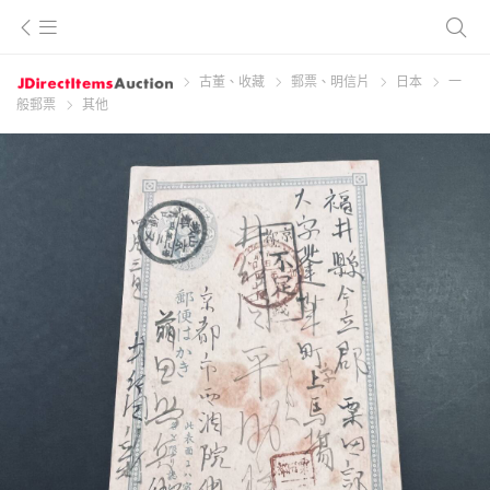
古董、收藏
郵票、明信片
日本
一
般郵票
其他