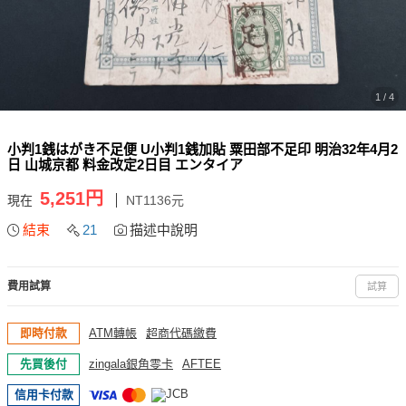
1 / 4
小判1銭はがき不足便 U小判1銭加貼 粟田部不足印 明治32年4月2
日 山城京都 料金改定2日目 エンタイア
5,251円
現在
NT1136元
結束
21
描述中說明
費用試算
試算
即時付款
ATM轉帳
超商代碼繳費
先買後付
zingala銀角零卡
AFTEE
信用卡付款