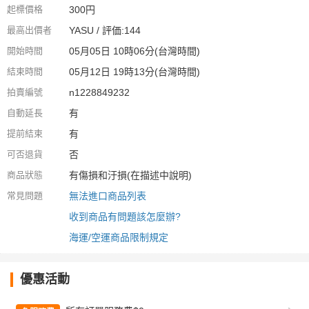
起標價格
300円
最高出價者
YASU / 評価:144
開始時間
05月05日 10時06分(台灣時間)
結束時間
05月12日 19時13分(台灣時間)
拍賣編號
n1228849232
自動延長
有
提前結束
有
可否退貨
否
商品狀態
有傷損和汙損(在描述中說明)
常見問題
無法進口商品列表
收到商品有問題該怎麼辦?
海運/空運商品限制規定
優惠活動