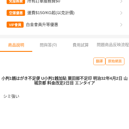
所有訂單服務費$0
免服務費
運費$150/KG起(以克計價)
空運優惠
白金會員升等優惠
VIP會員
0
)
問題商品反映流程
商品說明
問與答(
費用試算
翻譯
原始網頁
小判1銭はがき不足便 U小判1銭加貼 粟田部不足印 明治32年4月2日 山
城京都 料金改定2日目 エンタイア
シミ強い