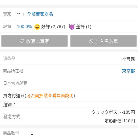
賣家
**
全部賣家商品
評價
100.0%
好評 (2,787)
差評 (1)
收藏此賣家
加入黑名單
消費稅
不需要
商品所在地
東京都
日本當地運費
買方付運費(
可否同捆請查看頁面說明
)
運費：
クリックポスト-185円
發送方式
定形郵便-110円
商品數量
1