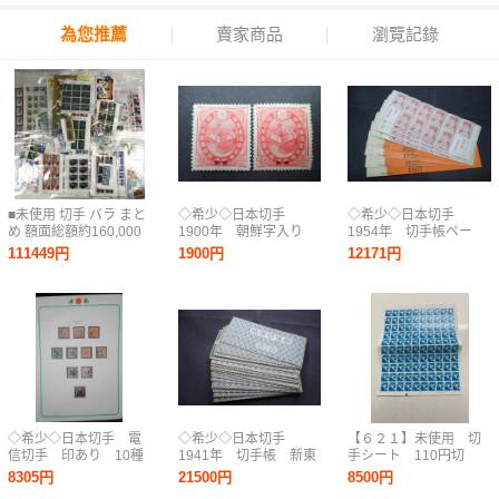
為您推薦
賣家商品
瀏覽記錄
■未使用 切手 バラ まと
◇希少◇日本切手
◇希少◇日本切手
め 額面総額約160,000
1900年 朝鮮字入り
1954年 切手帳ペー
円分 総重量約628.30ｇ
東宮ご婚儀 未使用
ン 壁画100円 未使
111449円
1900円
12171円
（袋等含む）【買取ま
バラ計2枚◇
用 計4枚◇
ねきや】
◇希少◇日本切手 電
◇希少◇日本切手
【６２１】未使用 切
信切手 印あり 10種
1941年 切手帳 新東
手シート 110円切
完◇
郷80銭◇難あり◇
手 100枚 額面
8305円
21500円
8500円
11,000円 日本郵政