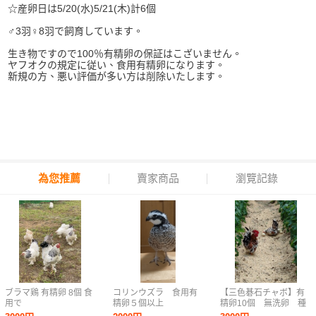
☆産卵日は5/20(水)5/21(木)計6個
♂3羽♀8羽で飼育しています。
生き物ですので100％有精卵の保証はこざいません。
ヤフオクの規定に従い、食用有精卵になります。
新規の方、悪い評価が多い方は削除いたします。
為您推薦
賣家商品
瀏覽記錄
ブラマ鶏 有精卵 8個 食
コリンウズラ 食用有
【三色碁石チャボ】有
用で
精卵５個以上
精卵10個 無洗卵 種
す。
卵 自家産有精卵 、