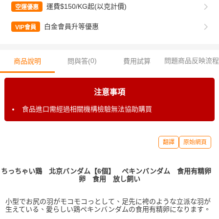
運費$150/KG起(以克計價)
空運優惠
白金會員升等優惠
VIP會員
0
)
問題商品反映流程
商品說明
問與答(
費用試算
注意事項
食品進口需經過相關機構檢驗無法協助購買
翻譯
原始網頁
ちっちゃい鶏 北京バンダム【6個】 ペキンバンダム 食用有精卵
卵 食用 放し飼い
小型でお尻の羽がモコモコっとして、足先に袴のような立派な羽が
生えている、愛らしい鶏ペキンバンダムの食用有精卵になります。