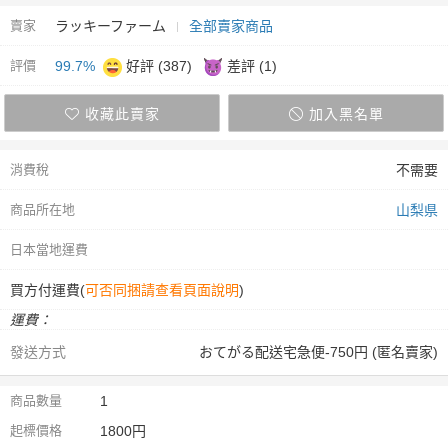
賣家
ラッキーファーム
全部賣家商品
評價
99.7%
好評 (387)
差評 (1)
收藏此賣家
加入黑名單
消費稅
不需要
商品所在地
山梨県
日本當地運費
買方付運費(
可否同捆請查看頁面說明
)
運費：
發送方式
おてがる配送宅急便-750円 (匿名賣家)
商品數量
1
起標價格
1800円