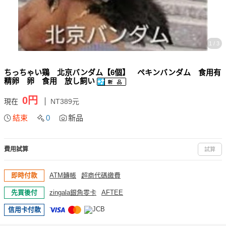
1 / 3
ちっちゃい鶏 北京バンダム【6個】 ペキンバンダム 食用有
精卵 卵 食用 放し飼い
0円
現在
NT389元
結束
0
新品
費用試算
試算
即時付款
ATM轉帳
超商代碼繳費
先買後付
zingala銀角零卡
AFTEE
信用卡付款