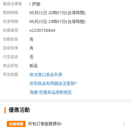
最高出價者
/ 評価:
開始時間
05月21日 20時57分(台灣時間)
結束時間
05月23日 19時57分(台灣時間)
拍賣編號
n1230726644
自動延長
有
提前結束
有
可否退貨
否
商品狀態
新品
常見問題
無法進口商品列表
收到商品有問題該怎麼辦?
海運/空運商品限制規定
優惠活動
所有訂單服務費$0
免服務費