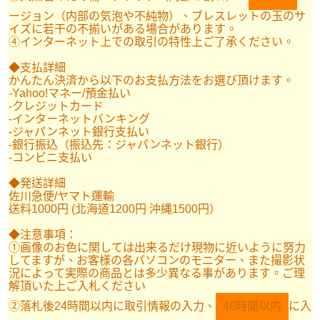
ージョン（内部の気泡や不純物）、ブレスレットの玉のサ
イズに若干の不揃いがある場合があります。
④インターネット上での取引の特性上ご了承ください。
◆支払詳細
かんたん決済から以下のお支払方法をお選び頂けます。
-Yahoo!マネー/預金払い
-クレジットカード
-インターネットバンキング
-ジャパンネット銀行支払い
-銀行振込（振込先：ジャパンネット銀行）
-コンビニ支払い
◆発送詳細
佐川急便/ヤマト運輸
送料1000円 (北海道1200円 沖縄1500円）
◆注意事項：
①画像のお色に関しては出来るだけ現物に近いように努力
してますが、お客様の各パソコンのモニター、また撮影状
況によって実際の商品とは多少異なる事があります。ご理
解頂いた上ご入札ください
②落札後24時間以内に取引情報の入力、
48時間以内
に入