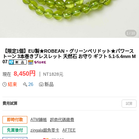
1 / 10
【限定1個】EU製★ROBEAN・グリーンペリドット★パワース
トーン 3本巻きブレスレット 天然石 お守り ギフト 5.1-5.4mm M
07
8,450円
現在
NT1828元
結束
26
新品
費用試算
試算
即時付款
ATM轉帳
超商代碼繳費
先買後付
zingala銀角零卡
AFTEE