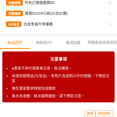
所有訂單服務費$0
免服務費
運費$150/KG起(以克計價)
空運優惠
白金會員升等優惠
VIP會員
0
)
問題商品反映流程
商品說明
問與答(
費用試算
注意事項
●賣家不與代理業者交易，無法購買。
偵測到故障品(垃圾品)、有照片及說明以外的問題，下標前注
意
需在賣家要求時間完成匯款
墨水為液體，無法國際運送，請下標前注意。
翻譯
原始網頁