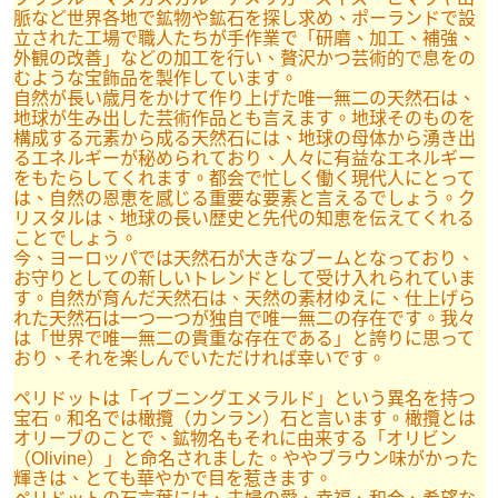
脈など世界各地で鉱物や鉱石を探し求め、ポーランドで設
立された工場で職人たちが手作業で「研磨、加工、補強、
外観の改善」などの加工を行い、贅沢かつ芸術的で息をの
むような宝飾品を製作しています。
自然が長い歳月をかけて作り上げた唯一無二の天然石は、
地球が生み出した芸術作品とも言えます。地球そのものを
構成する元素から成る天然石には、地球の母体から湧き出
るエネルギーが秘められており、人々に有益なエネルギー
をもたらしてくれます。都会で忙しく働く現代人にとって
は、自然の恩恵を感じる重要な要素と言えるでしょう。ク
リスタルは、地球の長い歴史と先代の知恵を伝えてくれる
ことでしょう。
今、ヨーロッパでは天然石が大きなブームとなっており、
お守りとしての新しいトレンドとして受け入れられていま
す。自然が育んだ天然石は、天然の素材ゆえに、仕上げら
れた天然石は一つ一つが独自で唯一無二の存在です。我々
は「世界で唯一無二の貴重な存在である」と誇りに思って
おり、それを楽しんでいただければ幸いです。
ペリドットは「イブニングエメラルド」という異名を持つ
宝石。和名では橄攬（カンラン）石と言います。橄攬とは
オリーブのことで、鉱物名もそれに由来する「オリビン
（Olivine）」と命名されました。ややブラウン味がかった
輝きは、とても華やかで目を惹きます。