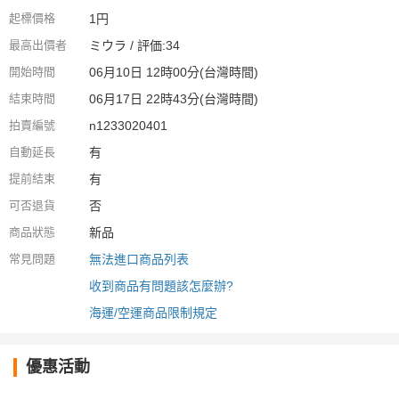
起標價格
1円
最高出價者
ミウラ / 評価:34
開始時間
06月10日 12時00分(台灣時間)
結束時間
06月17日 22時43分(台灣時間)
拍賣編號
n1233020401
自動延長
有
提前結束
有
可否退貨
否
商品狀態
新品
常見問題
無法進口商品列表
收到商品有問題該怎麼辦?
海運/空運商品限制規定
優惠活動