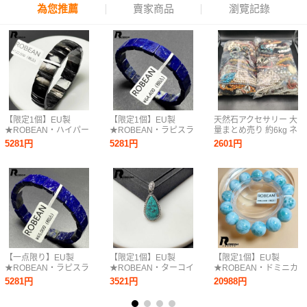
為您推薦
賣家商品
瀏覽記錄
【限定1個】EU製
【限定1個】EU製
天然石アクセサリー 大
★ROBEAN・ハイパー
★ROBEAN・ラピスラ
量まとめ売り 約6kg ネ
シーン・バングル★ パ
ズリ・バングル★パワ
ックレス ブレスレット
5281円
5281円
2601円
ワーストーン アクセサ
ーストーン アクセサリ
パール ビーズ等 ジャン
リー 水晶 開運 金運
ー 天然石 綺麗 お守り
ク含む
14.2*10.9*4.5mm
約 10*10*4.8mm
M0731036
M0319596
【一点限り】EU製
【限定1個】EU製
【限定1個】EU製
★ROBEAN・ラピスラ
★ROBEAN・ターコイ
★ROBEAN・ドミニカ
ズリ・バングル★パワ
ズ トルコ石・ペンダン
共和国産のラリマー★
5281円
3521円
20988円
ーストーン アクセサリ
ト★アクセサリー 天然
パワーストーン ブレス
ー 天然石 綺麗 お守り
石 きれいめ 約
レット 天然石 開運 金