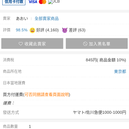
信用卡付款
賣家
あおい
全部賣家商品
評價
98.5%
好評 (4,160)
差評 (63)
收藏此賣家
加入黑名單
消費稅
845円( 商品金額 10%)
商品所在地
東京都
日本當地運費
買方付運費(
可否同捆請查看頁面說明
)
運費：
發送方式
ヤマト/佐川急便1000-1000円
商品數量
1