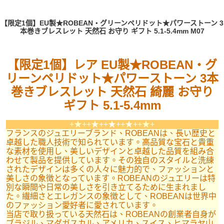
【限定1個】EU製★ROBEAN・グリーンペリドット★パワーストーン 3
本巻きブレスレット 天然石 お守り ギフト 5.1-5.4mm M07
【限定1個】レア EU製★ROBEAN・グ
リーンペリドット★パワーストーン 3本
巻きブレスレット 天然石 綺麗 お守り
ギフト 5.1-5.4mm
+★+
+★+
+★+
+★+
+★+
フランスのジュエリーブランド、ROBEANは、長い歴史と
卓越した職人技術で知られています。高品質な宝石と貴重
な素材を使用し、美しいデザインと卓越した品質を組み合
わせて製品を提供しています。その独自のスタイルと洗練
されたデザインは多くの人々に魅力的で、ファッションと
美しさの象徴となっています。ROBEANのジュエリーは特
別な瞬間や日常の美しさを引き立てるために生まれまし
た。繊細さとエレガンスの象徴として、ROBEANは世界中
のファッション愛好者に愛されています。
当店で取り扱っている天然石は、ROBEANの創業者自身が
ブラジル、マダガスカル、アメリカ、スイス、ヒマラヤ山