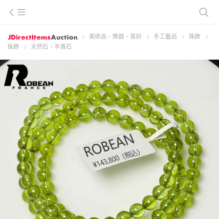
美術品、樂器、喜好
手工藝品
珠飾
珠飾
天然石、半貴石