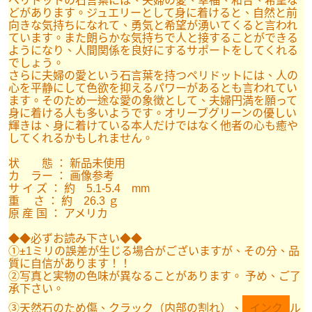
ペリドットの石言葉には、夫婦の愛、幸福、和合、希望な
どがあります。ジュエリーとして身に着けると、自然と前
向きな気持ちになれて、勇気と希望が湧いてくると言われ
ています。また朗らかな気持ちで人と接することができる
ようになり、人間関係を良好にするサポートをしてくれる
でしょう。
さらに夫婦の愛という石言葉を持つペリドットには、人の
心を平静にして色欲を抑えるパワーがあるとも言われてい
ます。そのため一途な愛の象徴として、夫婦円満を願って
身に着ける人も多いようです。オリーブグリーンの優しい
輝きは、身に着けている本人だけではなく他者の心も癒や
してくれるかもしれません。
状 態 ： 新品未使用
カ ラー ： 画像参考
サ イ ズ ： 約 5.1-5.4 mm
重 さ ： 約 26.3 ｇ
原 産 国 ： アメリカ
◆◆必ずお読み下さい◆◆
①±1ミリの誤差が生じる場合がございますが、その分、品
質に自信があります！！
②写真と実物の色味が異なることがあります。 予め、ご了
承下さい。
③天然石のため傷、クラック（内部の割れ）、
インク
ル