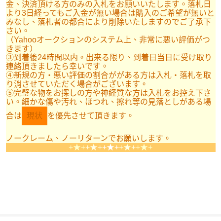
金、決済頂ける方のみの入札をお願いいたします。落札日
より3日経ってもご入金が無い場合は購入のご希望が無いと
みなし、落札者の都合により削除いたしますのでご了承下
さい。
（Yahooオークションのシステム上、非常に悪い評価がつ
きます）
③到着後24時間以内。出来る限り、到着日当日に受け取り
連絡頂きましたら幸いです。
④新規の方・悪い評価の割合ががある方は入札・落札を取
り消させていただく場合がございます。
⑤完璧な物をお探しの方や神経質な方は入札をお控え下さ
い。細かな傷や汚れ、ほつれ、擦れ等の見落としがある場
合は
現状
を優先させて頂きます。
ノークレーム、ノーリターンでお願いします。
+★+
+★+
+★+
+★+
+★+