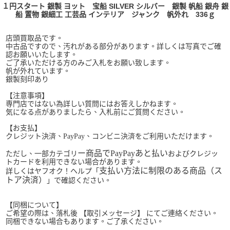
１円スタート 銀製 ヨット 宝船 SILVER シルバー 銀製 帆船 銀舟 銀
船 置物 銀細工 工芸品 インテリア ジャンク 帆外れ 336ｇ
店頭買取品です。
中古品ですので、汚れがある部分があります。詳しくは写真でご確
認お願いいたします。
ご了承いただける方のみご入札をお願い致します。
帆が外れています。
銀製刻印あり
【注意事項】
専門店ではない為詳しい質問にはお答えしかねます。
気になる点がありましたら、入札前にご質問ください。
【お支払】
クレジット決済、PayPay、コンビニ決済をご利用いただけます。
ー商品でPayPayあと払い
ただし、一部カテゴリ
およびクレジッ
トカードを利用できない場合があります。
支払い方法に制限のある商品（ス
詳しくはヤフオク！ヘルプ「
トア決済）
」で確認ください。
【同梱について】
ご希望の際は、落札後 【取引メッセージ】 にてご連絡ください。
同梱できない場合もあります。ご了承ください。