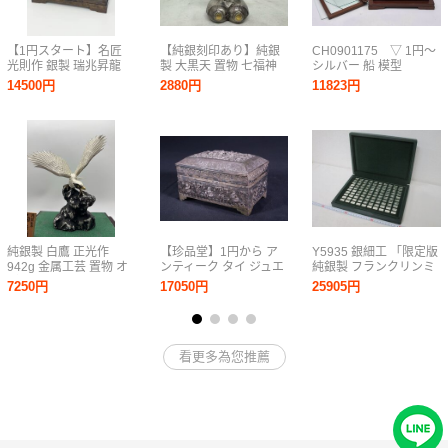
【1円スタート】名匠
【純銀刻印あり】純銀
CH0901175 ▽ 1円～
光則作 銀製 瑞兆昇龍
製 大黒天 置物 七福神
シルバー 船 模型
置物 ケース付 SILVER
打ち出の小槌 米俵 縁起
STERLING 980 刻印 銀
14500円
2880円
11823円
900刻印 龍 竜 縁起物
物 開運 商売繁盛 彫刻
製 ヨット ガラスケース
飾物 骨董 希少 総重量
伝統工芸 シルバー 1円
置物 置き物 飾り イン
約0.7kg（龍単体）
〜【B50.YUB】
テリア 中古品 現状品
純銀製 白鷹 正光作
【珍品堂】1円から ア
Y5935 銀細工 「限定版
942g 金属工芸 置物 オ
ンティーク タイ ジュエ
純銀製 フランクリンミ
ブジェ 彫刻 古美術品
リーボックス 銀製 時代
ント 925刻印 偉大なる
7250円
17050円
25905円
レトロ ヴィンテージ レ
物 骨董品 古美術 長
自動車100種 ミニチュ
ア 希少
12cm 重239g M-B77S-
アコレクション 100
SR2
ｇ」 箱
看更多為您推薦