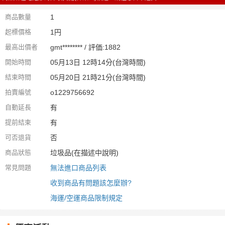
商品數量
1
起標價格
1円
最高出價者
gmt******** / 評価:1882
開始時間
05月13日 12時14分(台灣時間)
結束時間
05月20日 21時21分(台灣時間)
拍賣編號
o1229756692
自動延長
有
提前結束
有
可否退貨
否
商品狀態
垃圾品(在描述中說明)
常見問題
無法進口商品列表
收到商品有問題該怎麼辦?
海運/空運商品限制規定