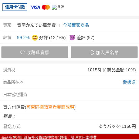
信用卡付款
賣家
質屋かんてい局愛媛
全部賣家商品
評價
99.2%
好評 (12,165)
差評 (97)
收藏此賣家
加入黑名單
消費稅
10155円( 商品金額 10%)
商品所在地
愛媛県
日本當地運費
買方付運費(
可否同捆請查看頁面說明
)
運費：
發送方式
ゆうパック-1150円
商品所在地距離海外收貨處(神奈川)較遠，請注意日本運費