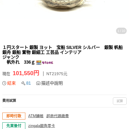
1 / 10
１円スタート 銀製 ヨット 宝船 SILVER シルバー 銀製 帆船
銀舟 銀船 置物 銀細工 工芸品 インテリア
ジャンク
帆外れ 336ｇ
101,550円
現在
NT21975元
結束
81
描述中說明
費用試算
試算
即時付款
ATM轉帳
超商代碼繳費
先買後付
zingala銀角零卡