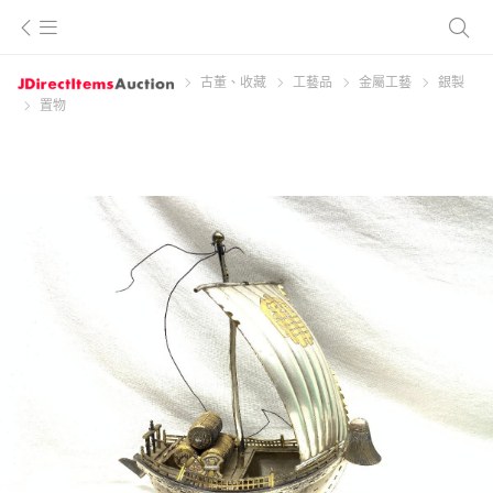
古董、收藏
工藝品
金屬工藝
銀製
置物