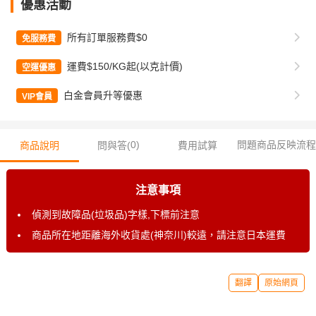
優惠活動
所有訂單服務費$0
免服務費
運費$150/KG起(以克計價)
空運優惠
白金會員升等優惠
VIP會員
0
)
問題商品反映流程
商品說明
問與答(
費用試算
注意事項
偵測到故障品(垃圾品)字樣,下標前注意
商品所在地距離海外收貨處(神奈川)較遠，請注意日本運費
翻譯
原始網頁