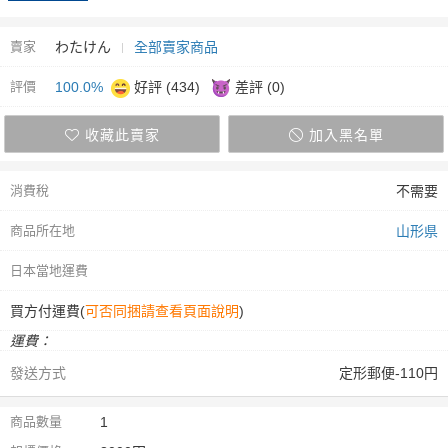
賣家
わたけん
全部賣家商品
評價
100.0%
好評 (434)
差評 (0)
收藏此賣家
加入黑名單
消費稅
不需要
商品所在地
山形県
日本當地運費
買方付運費(
可否同捆請查看頁面說明
)
運費：
發送方式
定形郵便-110円
商品數量
1