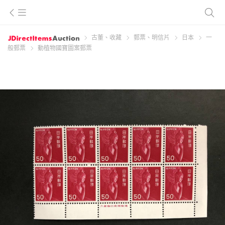
古董、收藏
郵票、明信片
日本
一
般郵票
動植物國寶圖案郵票