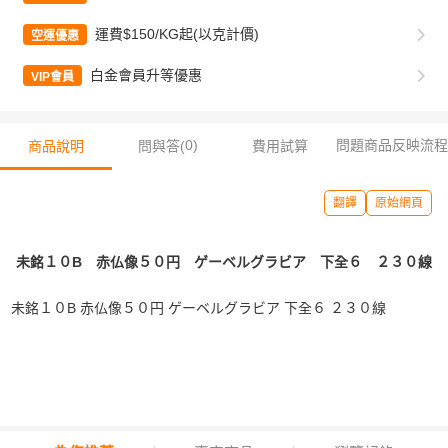
運費$150/KG起(以克計價)
空運優惠
白金會員升等優惠
VIP會員
0
)
問題商品反映流程
商品說明
問與答(
費用試算
翻譯
原始網頁
未銘１０B 赤仏像５０円 ゲーベルグラビア 下全６ ２３０線
未銘１０B 赤仏像５０円 ゲーベルグラビア 下全６ ２３０線