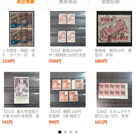
為您推薦
賣家商品
瀏覽記錄
１次国宝・檜図・縦
【330】額面2000円
姫路城 銭位14円 櫛
Ｐ ローラー印 本
やつ橋蒔絵 500円 未使
型印 中京
所 44.12.17
用 4枚 糊有 第２次
1100円
2500円
1800円
動植物国宝図案切手
【331】 東大寺金剛力
【328】 鵜飼 100円
【204】 オオムラサキ
士像 500円 未使用 銘
未使用 5枚 糊有り
銘付10B 75円 未使
板付き 糊有り NH
第２次動植物国宝図案
用 糊有り NH
541円
990円
1611円
1967年シリーズ 動植物
切手
国宝図案切手