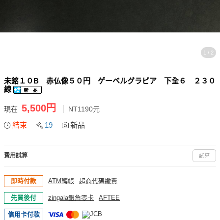
1 / 2
未銘１０B 赤仏像５０円 ゲーベルグラビア 下全６ ２３０
線
5,500円
現在
NT1190元
結束
19
新品
費用試算
試算
即時付款
ATM轉帳
超商代碼繳費
先買後付
zingala銀角零卡
AFTEE
信用卡付款