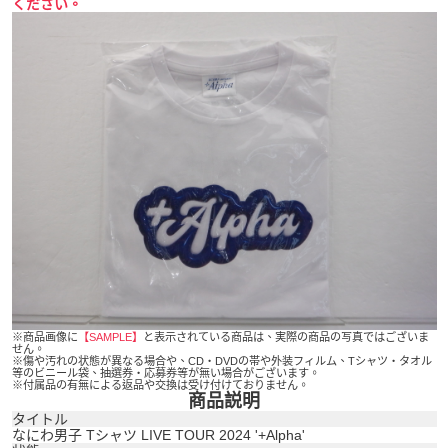
ください。
※商品画像に
【SAMPLE】
と表示されている商品は、実際の商品の写真ではございま
せん。
※傷や汚れの状態が異なる場合や、CD・DVDの帯や外装フィルム、Tシャツ・タオル
等のビニール袋、抽選券・応募券等が無い場合がございます。
※付属品の有無による返品や交換は受け付けておりません。
商品説明
タイトル
なにわ男子 Tシャツ LIVE TOUR 2024 '+Alpha'