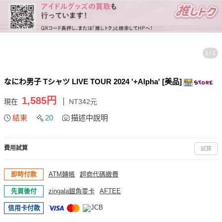
1 / 1
なにわ男子 Tシャツ LIVE TOUR 2024 '+Alpha' [美品]
1,585円
現在
NT342元
結束
20
描述中說明
費用試算
試算
即時付款
ATM轉帳
超商代碼繳費
先買後付
zingala銀角零卡
AFTEE
信用卡付款