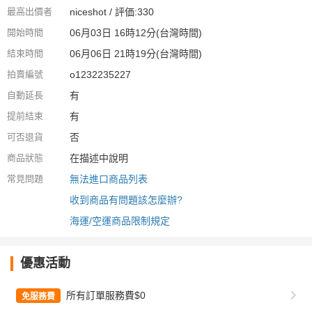
最高出價者
niceshot / 評価:330
開始時間
06月03日 16時12分(台灣時間)
結束時間
06月06日 21時19分(台灣時間)
拍賣編號
o1232235227
自動延長
有
提前結束
有
可否退貨
否
商品狀態
在描述中說明
常見問題
無法進口商品列表
收到商品有問題該怎麼辦?
海運/空運商品限制規定
優惠活動
所有訂單服務費$0
免服務費