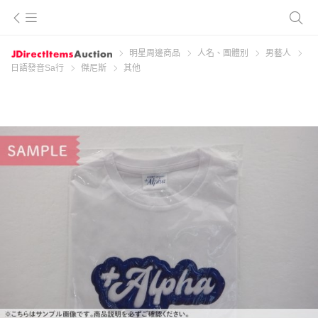
明星周邊商品
人名、團體別
男藝人
日語發音Sa行
傑尼斯
其他