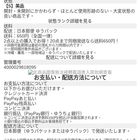
状態
【S】美品
開封・未開封にかかわらず、ほとんど使用形跡のない、大変状態の
良い商品です。
状態ランク詳細を見る
送料
配送：日本郵便 ゆうパック
送料：650円（全国一律）
2点以上の購入でお得！20点まで同梱発送なら送料650円！
※同梱可能期限は最初の落札から72時間以内です。
※一部同梱対象外商品がございます。
※沖縄、離島、一部地域は、ゆうパックで配送いたします。
配送について詳細を見る
管理番号
4000029818095
お支払い・配送方法について
お支払い方法について
以下からお選びいただけます。
クレジットカード決済
PayPayあと払い
PayPay残高払い
コンビニ決済
銀行振込（PayPay銀行、ゆうちょ銀行）
※コンビニ決済は決済手数料330円(税込)が自動加算されます。
※銀行振込の振込手数料はお客様負担です。
配送方法について
日本郵便（ゆうパケットまたはゆうパック）で発送いたします。