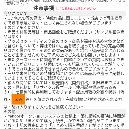
※2点以上同梱された場合、配送方法は商品発送後にお送りする『発送完了メール』を
ご確認ください。
注意事項
※ご入札前にお読みください
商品について
・CDやDVD等の音楽・映像作品に関しまして、当店では再生検品
ができる環境がなく、正しく再生されない場合がございます。
予めご了承ください。
・商品の付属品等は、商品画像をご確認ください（サンプル画像商
品は除く）
・グッズセット（ディスク系のセット商品や福袋や詰め合わせなど
も含む）について、弊社では中古品を取り扱っているため完品の商
品はごく僅かです。そのため欠品があった場合、返品返金に応じる
ことが出来ませんのでご了承の上でご入札をお願いいたします。
・またグッズセットに関連する、内容についての質問はお答えでき
ないことがあります。状態についても記載されていることが全てで
すのでそれ以上お答えできませんので合わせてご了承下さい。
・完品や未開封などの特殊な場合については商品名や備考に記載し
ていますのでそちらをご確認ください。
・箱入り商品については、販売価格（開始価格）を限界まで抑える
ため、梱包材に「リサイクル段ボール（使用感や傷みがあるも
の）」を積極的に再利用しております。配送用箱の外観や状態（汚
れ・
凹み
等）を気にされる方、完璧な梱包状態を求められる方
は、恐れ入りますが入札をご遠慮ください。
その他
・Yahoo!オークションシステムの仕様上、落札情報の反映に時間が
かかるため「まとめて購入手続き」ができない場合がございます。
なお、上記の理由により「まとめて購入手続き」ができなかった場