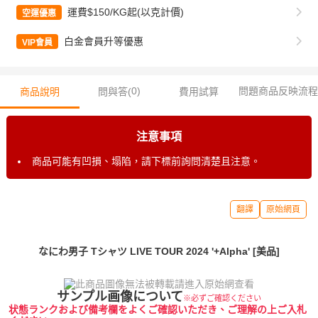
運費$150/KG起(以克計價)
空運優惠
白金會員升等優惠
VIP會員
0
)
問題商品反映流程
商品說明
問與答(
費用試算
注意事項
商品可能有凹損、塌陷，請下標前詢問清楚且注意。
翻譯
原始網頁
なにわ男子 Tシャツ LIVE TOUR 2024 '+Alpha' [美品]
サンプル画像について
※必ずご確認ください
状態ランクおよび備考欄をよくご確認いただき、ご理解の上ご入札