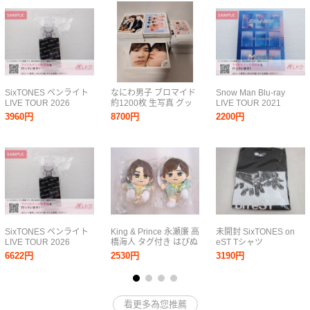
SixTONES ペンライト
なにわ男子 ブロマイド
Snow Man Blu-ray
LIVE TOUR 2026
約1200枚 生写真 グッ
LIVE TOUR 2021
MILESixTONES オリジ
ズ 公式 STARTO ジャニ
Mania 初回盤 3BD [良
3960円
8700円
2200円
ナルペンライト [良品]
ーズ 西畑大吾 大西流星
品]
道枝駿佑 高橋恭平 長尾
謙杜 藤原丈一郎大橋和
也
SixTONES ペンライト
King & Prince 永瀬廉 高
未開封 SixTONES on
LIVE TOUR 2026
橋海人 タグ付き はぴぬ
eST Tシャツ
MILESixTONES オリジ
い マスコット 2点 グッ
6622円
2530円
3190円
ナルペンライト [良品]
ズセット 中古品
看更多為您推薦