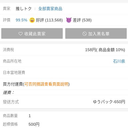
賣家
推しトク
全部賣家商品
評價
99.5%
好評 (113,568)
差評 (538)
收藏此賣家
加入黑名單
消費稅
158円( 商品金額 10%)
商品所在地
石川県
日本當地運費
買方付運費(
可否同捆請查看頁面說明
)
運費：
發送方式
ゆうパック-650円
商品數量
1
起標價格
500円