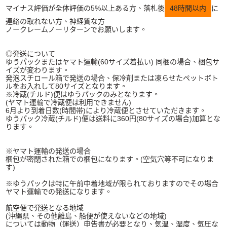
マイナス評価が全体評価の5%以上ある方、落札後
48時間以内
に
連絡の取れない方、神経質な方
ノークレームノーリターンでお願いします。
◎発送について
ゆうパックまたはヤマト運輸(60サイズ着払い) 同梱の場合、梱包サ
イズが変わります。
発泡スチロール箱で発送の場合、保冷剤または凍らせたペットボト
ルをお入れして80サイズとなります。
※冷蔵(チルド)便はゆうパックのみとなります。
(ヤマト運輸で冷蔵便は利用できません)
6月より到着日数(時間帯)により冷蔵便とさせていただきます。
ゆうパック冷蔵(チルド)便は送料に360円(80サイズの場合)加算とな
ります。
※ヤマト運輸の発送の場合
梱包が密閉された箱での梱包になります。(空気穴等不可になりま
す)
※ゆうパックは特に午前中着地域が限られておりますのでその場合
ヤマト運輸での発送になります。
航空便で発送となる地域
(沖縄県、その他離島、船便が使えないなどの地域)
については動物（運送）申告書が必要となり、気温、湿度、気圧な