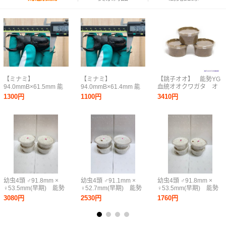
【ミナミ】
【ミナミ】
【銚子オオ】 能勢YG
94.0mmB×61.5mm 能
94.0mmB×61.4mm 能
血統オオクワガタ オ
勢YG 幼虫4頭
勢YG 幼虫4頭
ス親91mm 初二令幼
1300円
1100円
3410円
YG26-15 オオクワガ
YG26-11 オオクワガ
虫3頭セット
タ
タ
2026YG13
幼虫4頭 ♂91.8mm ×
幼虫4頭 ♂91.1mm ×
幼虫4頭 ♂91.8mm ×
♀53.5mm(早期) 能勢
♀52.7mm(早期) 能勢
♀53.5mm(早期) 能勢
SR血統 国産オオクワガ
SR血統 国産オオクワガ
SR血統 国産オオクワガ
3080円
2530円
1760円
タ 2026ブリード_Cラ
タ 2026ブリード_Dラ
タ 2026ブリード_Cラ
イン②
イン①
イン①