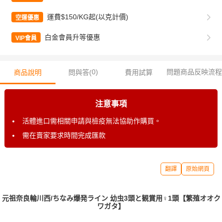
運費$150/KG起(以克計價)
空運優惠
白金會員升等優惠
VIP會員
0
)
問題商品反映流程
商品說明
問與答(
費用試算
注意事項
活體進口需相關申請與檢疫無法協助作購買。
需在賣家要求時間完成匯款
翻譯
原始網頁
元祖奈良輪川西/ちなみ爆発ライン 幼虫3頭と観賞用♀1頭【繁殖オオク
ワガタ】