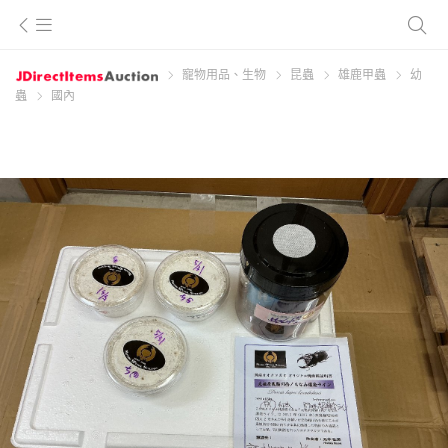
寵物用品、生物
昆蟲
雄鹿甲蟲
幼
蟲
國內