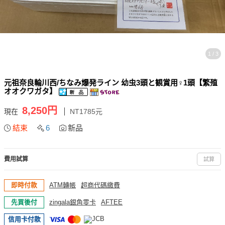
1 / 3
元祖奈良輪川西/ちなみ爆発ライン 幼虫3頭と観賞用♀1頭【繁殖
オオクワガタ】
8,250円
現在
NT1785元
結束
6
新品
費用試算
試算
即時付款
ATM轉帳
超商代碼繳費
先買後付
zingala銀角零卡
AFTEE
信用卡付款