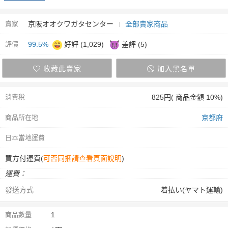
賣家
京阪オオクワガタセンター
全部賣家商品
評價
99.5%
好評 (1,029)
差評 (5)
收藏此賣家
加入黑名單
消費稅
825円( 商品金額 10%)
商品所在地
京都府
日本當地運費
買方付運費(
可否同捆請查看頁面說明
)
運費：
發送方式
着払い(ヤマト運輸)
商品數量
1