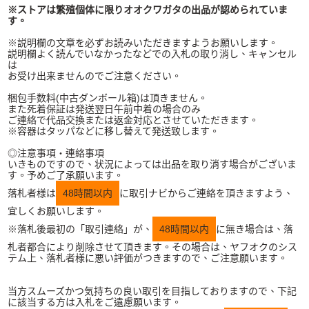
※ストアは繁殖個体に限りオオクワガタの出品が認められていま
す。
※説明欄の文章を必ずお読みいただきますようお願いします。
説明欄よく読んでいなかったなどでの入札の取り消し、キャンセル
は
お受け出来ませんのでご注意ください。
梱包手数料(中古ダンボール箱)は頂きません。
また死着保証は発送翌日午前中着の場合のみ
ご連絡で代品交換または返金対応とさせていただきます。
※容器はタッパなどに移し替えて発送致します。
◎注意事項・連絡事項
いきものですので、状況によっては出品を取り消す場合がございま
す。予めご了承願います。
落札者様は
48時間以内
に取引ナビからご連絡を頂きますよう、
宜しくお願いします。
※落札後最初の「取引連絡」が、
48時間以内
に無き場合は、落
札者都合により削除させて頂きます。その場合は、ヤフオクのシス
テム上、落札者様に悪い評価がつきますので、ご注意願います。
当方スムーズかつ気持ちの良い取引を目指しておりますので、下記
に該当する方は入札をご遠慮願います。