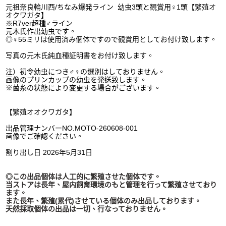
元祖奈良輪川西/ちなみ爆発ライン 幼虫3頭と観賞用♀1頭【繁殖オ
オクワガタ】
※R7ver超種♂ライン
元木氏作出幼虫です。
◎♀55ミリは
使用済み個体ですので観賞用としてお付け致します。
写真の元木氏純血種証明書をお付け致します。
注）初令幼虫につき♂♀の選別はしておりません。
画像のプリンカップの幼虫を発送致します。
※菌糸の状態により変更する場合がございます。
【繁殖オオクワガタ】
出品管理ナンバーNO.MOTO-260608-001
画像でご確認ください。
割り出し日 2026年5月31日
◎この出品個体は人工的に繁殖させた個体です。
当ストアは長年、屋内飼育環境のもと管理を行って繁殖させており
ます。
また長年、繁殖(累代)させている個体のみ出品しております。
天然採取個体の出品は一切、行なっておりません。