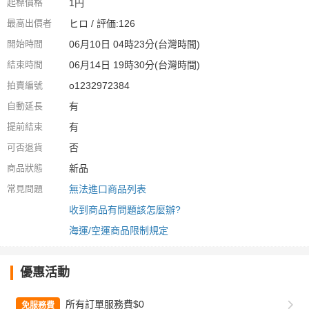
起標價格
1円
最高出價者
ヒロ / 評価:126
開始時間
06月10日 04時23分(台灣時間)
結束時間
06月14日 19時30分(台灣時間)
拍賣編號
o1232972384
自動延長
有
提前結束
有
可否退貨
否
商品狀態
新品
常見問題
無法進口商品列表
收到商品有問題該怎麼辦?
海運/空運商品限制規定
優惠活動
所有訂單服務費$0
免服務費