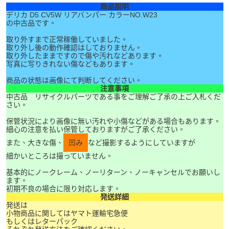
商品説明
デリカ D5 CV5W リアバンパー カラーNO.W23
の中古品です。
取り外すまで正常稼働していました。
取り外し後の動作確認はしておりません。
取り外したままですので傷や汚れなどあります。
写真に写りきれない傷などもあります。
商品の状態は画像にて判断してください。
注意事項
中古品 リサイクルパーツである事をご理解ご了承の上ご入札くだ
さい。
保管状況により画像に無い汚れや小傷などがある場合もあります。
細心の注意を払い保管しておりますがご了承ください。
また、大きな傷、
凹み
など撮影するようにしていますが
細かいところは撮っていません。
基本的にノークレーム、ノーリターン、ノーキャンセルでお願いし
ます。
初期不良の場合に限り対応します。
発送詳細
発送は
小物商品に関してはヤマト運輸宅急便
もしくはレターパック