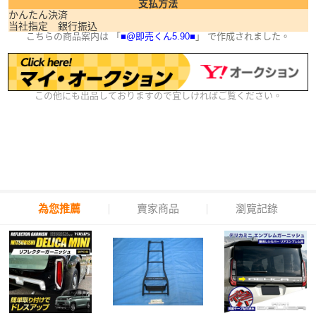
支払方法
かんたん決済
当社指定 銀行振込
こちらの商品案内は 「
■@即売くん5.90■
」 で作成されました。
この他にも出品しておりますので宜しければご覧ください。
為您推薦
賣家商品
瀏覽記錄