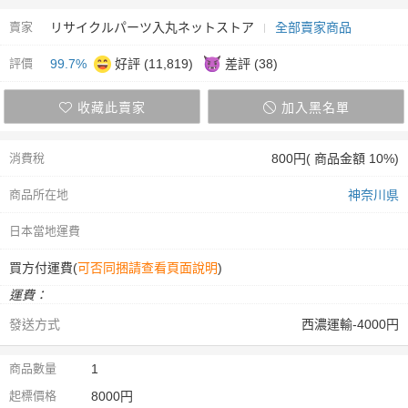
賣家
リサイクルパーツ入丸ネットストア
全部賣家商品
評價
99.7%
好評 (11,819)
差評 (38)
收藏此賣家
加入黑名單
消費稅
800円( 商品金額 10%)
商品所在地
神奈川県
日本當地運費
買方付運費(
可否同捆請查看頁面說明
)
運費：
發送方式
西濃運輸-4000円
商品數量
1
起標價格
8000円