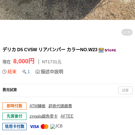
1 / 10
デリカ D5 CV5W リアバンパー カラーNO.W23
8,000円
現在
NT1731元
結束
1
描述中說明
費用試算
試算
即時付款
ATM轉帳
超商代碼繳費
先買後付
zingala銀角零卡
AFTEE
信用卡付款