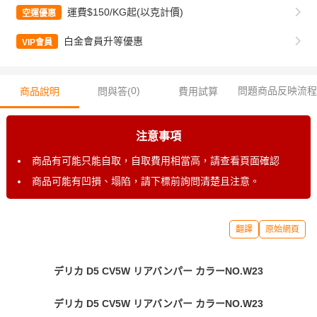
運費$150/KG起(以克計價)
空運優惠
白金會員升等優惠
VIP會員
0
)
問題商品反映流程
商品說明
問與答(
費用試算
注意事項
商品有可能只能自取，自取費用相當高，請查看頁面確認
商品可能有凹損、塌陷，請下標前詢問清楚且注意。
翻譯
原始網頁
デリカ D5 CV5W リアバンパー カラーNO.W23
デリカ D5 CV5W リアバンパー カラーNO.W23