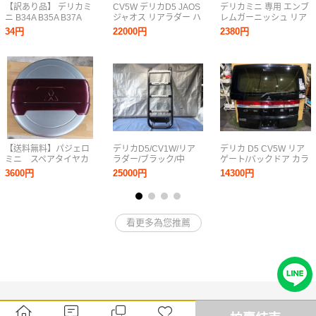
【訳あり品】 デリカミ
CV5W デリカD5 JAOS
デリカミニ 専用 エンブ
ニ B34A B35A B37A
ジャオス リアラダー ハ
レムガーニッシュ リア
B38A リフレクター ガ
シゴ CV1W 27629【個
ロゴ 文字 カバー ステ
34円
22000円
2380円
ーニッシュ [2PCS] メッ
人宅送料別途加算・M
ッカー シルバー 傷防止
キ パーツ アクセサリー
サイズ】
DELICAMINI パーツ 外
ドレスアップ [OU]
装 ネコポス配送 Y2040
【送料無料】パジェロ
デリカD5/CV1W/リア
デリカ D5 CV5W リア
ミニ スペアタイヤカ
ラダー/ブラック/中
ゲート/バックドア カラ
バー
古/LANDLIC
ーNO.X24
3600円
25000円
14300円
看更多為您推薦