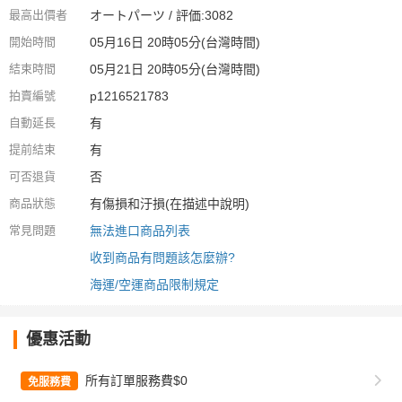
最高出價者
オートパーツ / 評価:3082
開始時間
05月16日 20時05分(台灣時間)
結束時間
05月21日 20時05分(台灣時間)
拍賣編號
p1216521783
自動延長
有
提前結束
有
可否退貨
否
商品狀態
有傷損和汙損(在描述中說明)
常見問題
無法進口商品列表
收到商品有問題該怎麼辦?
海運/空運商品限制規定
優惠活動
所有訂單服務費$0
免服務費