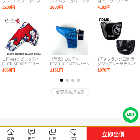
ブレードパター クロス
ルフ パターカバー ヘッ
付 パーリーゲイツ
ピン型 パターカバー！
ドカバー ピン型用
PEARLY GATES 合皮マ
3200円
1600円
4101円
★
レット型用 パターカバ
ー ゴルフ ニコちゃんマ
ーク ブルー
１円Piretti ピレッティ
《新品》100円〜
1円★フランク三浦 ラ
ELITE SERIES エリー
PEARLY GATES パーリ
グジュアリーモデル パ
トシリーズ パターカバ
ーゲイツ パター ヘッド
ターカバー (マレット
1068円
1131円
1078円
ー BLADE 2024 ピンタ
カバー ピン型 スマイル
型) ブラック/シルバー
イプ マグネット開閉★
ロゴ ニコちゃん ブルー
（BS）FRMR-HC★送
送料無料★
ゴルフ
料無料★
看更多為您推薦
立即出價
首頁
備註
比較
追蹤