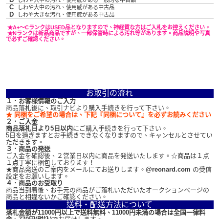
しわや大中の汚れ、使用感がある一般的な中古品
C
しわや大中の汚れ、使用感がある中古品
D
しわや大きな汚れ、使用感がある中古品
★A+～CランクはUSED品となりますので、神経質な方はご入札をお控えください。
★Nランクは新品商品ですが、一部保管時による汚れ等があります。商品説明や写真
で必ずご確認ください。
お取引の流れ
１．お客様情報のご入力
商品落札後に、取引ナビより購入手続きを行って下さい。
★ 同梱をご希望の場合は、下記『同梱について』を必ずお読みください
２．ご入金
商品落札日より5日以内
にご購入手続きを行って下さい。
5日を過ぎますとお手続きできなくなりますので、キャンセルとさせてい
ただきます。
３．商品の発送
ご入金を確認後、２営業日以内に商品を発送いたします。☆商品は１点
１点丁寧に梱包しております！
★商品発送のご案内をメールにてお送りします。
@reonard.com
の受信
設定をお願いします。
４．商品のお受取り
商品当到着後、お手元の商品がご落札いただいたオークションページの
商品と相違ないかご確認ください。
送料・配送方法について
落札金額が11000円以上で送料無料、11000円未満の場合は全国一律料