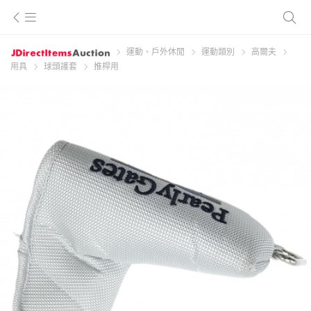
運動、戶外休閒
運動類別
高爾夫
用具
球頭護套
推桿用