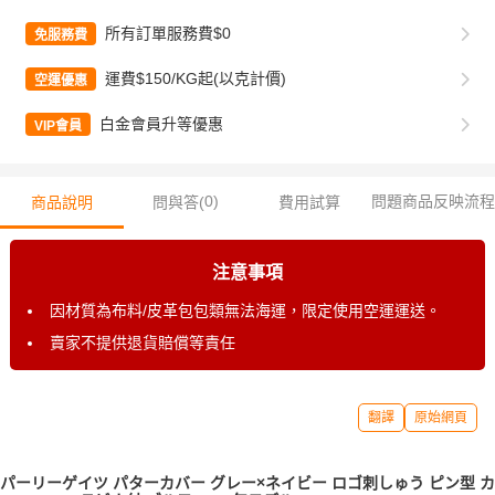
所有訂單服務費$0
免服務費
運費$150/KG起(以克計價)
空運優惠
白金會員升等優惠
VIP會員
0
)
問題商品反映流程
商品說明
問與答(
費用試算
注意事項
因材質為布料/皮革包包類無法海運，限定使用空運運送。
賣家不提供退貨賠償等責任
翻譯
原始網頁
パーリーゲイツ パターカバー グレー×ネイビー ロゴ刺しゅう ピン型 カ