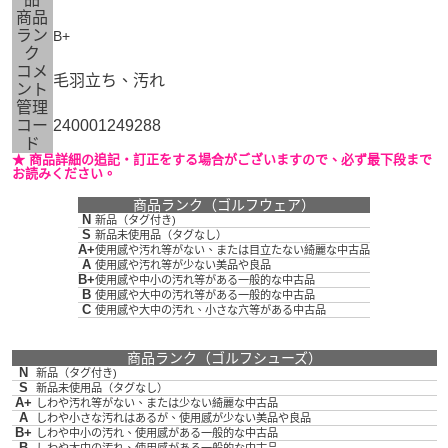
商品
ラン
B+
ク
コメ
毛羽立ち、汚れ
ント
管理
コー
240001249288
ド
★ 商品詳細の追記・訂正をする場合がございますので、必ず最下段まで
お読みください。
商品ランク（ゴルフウェア）
N
新品（タグ付き)
S
新品未使用品（タグなし）
A+
使用感や汚れ等がない、または目立たない綺麗な中古品
A
使用感や汚れ等が少ない美品や良品
B+
使用感や中小の汚れ等がある一般的な中古品
B
使用感や大中の汚れ等がある一般的な中古品
C
使用感や大中の汚れ、小さな穴等がある中古品
商品ランク（ゴルフシューズ）
N
新品（タグ付き)
S
新品未使用品（タグなし）
A+
しわや汚れ等がない、または少ない綺麗な中古品
A
しわや小さな汚れはあるが、使用感が少ない美品や良品
B+
しわや中小の汚れ、使用感がある一般的な中古品
B