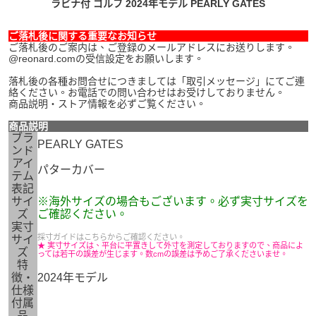
ラビナ付 ゴルフ 2024年モデル PEARLY GATES
ご落札後に関する重要なお知らせ
ご落札後のご案内は、ご登録のメールアドレスにお送りします。
@reonard.comの受信設定をお願いします。
落札後の各種お問合せにつきましては「取引メッセージ」にてご連
絡ください。お電話での問い合わせはお受けしておりません。
商品説明・ストア情報を必ずご覧ください。
商品説明
ブラ
PEARLY GATES
ンド
アイ
パターカバー
テム
表記
サイ
※海外サイズの場合もございます。必ず実寸サイズを
ズ
ご確認ください。
実寸
採寸ガイドはこちらからご確認ください。
サイ
★ 実寸サイズは、平台に平置きして外寸を測定しておりますので、商品によ
ズ
っては若干の誤差が生じます。数cmの誤差は予めご了承くださいませ。
特
徴・
2024年モデル
仕様
付属
品