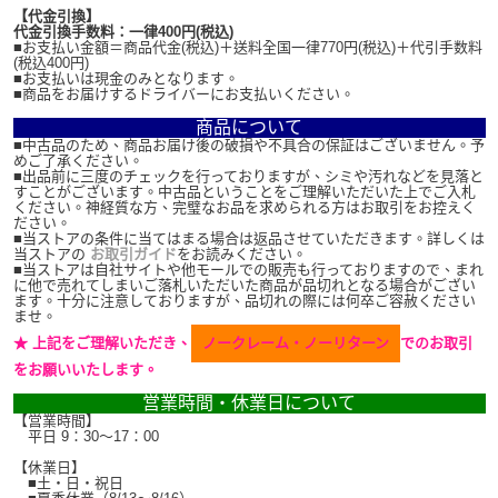
【代金引換】
代金引換手数料：一律400円(税込)
■お支払い金額＝商品代金(税込)＋送料全国一律770円(税込)＋代引手数料
(税込400円)
■お支払いは現金のみとなります。
■商品をお届けするドライバーにお支払いください。
商品について
■中古品のため、商品お届け後の破損や不具合の保証はございません。予
めご了承ください。
■出品前に三度のチェックを行っておりますが、シミや汚れなどを見落と
すことがございます。中古品ということをご理解いただいた上でご入札
ください。神経質な方、完璧なお品を求められる方はお取引をお控えく
ださい。
■当ストアの条件に当てはまる場合は返品させていただきます。詳しくは
当ストアの
お取引ガイド
をお読みください。
■当ストアは自社サイトや他モールでの販売も行っておりますので、まれ
に他で売れてしまいご落札いただいた商品が品切れとなる場合がござい
ます。十分に注意しておりますが、品切れの際には何卒ご容赦ください
ませ。
★ 上記をご理解いただき、
ノークレーム・ノーリターン
でのお取引
をお願いいたします。
営業時間・休業日について
【営業時間】
平日 9：30～17：00
【休業日】
■土・日・祝日