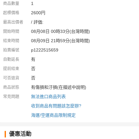
商品數量
1
起標價格
2600円
最高出價者
/ 評価:
開始時間
08月08日 00時33分(台灣時間)
結束時間
08月09日 21時59分(台灣時間)
拍賣編號
p1222515659
自動延長
有
提前結束
否
可否退貨
否
商品狀態
有傷損和汙損(在描述中說明)
常見問題
無法進口商品列表
收到商品有問題該怎麼辦?
海運/空運商品限制規定
優惠活動