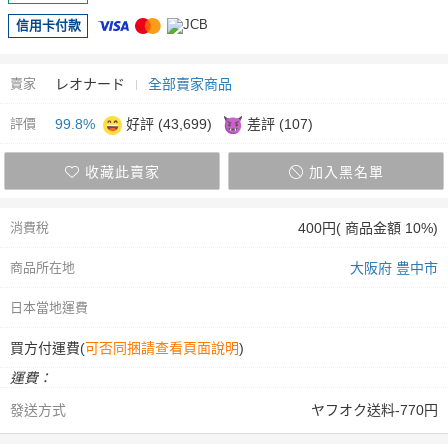
信用卡付款
賣家
レオナード
全部賣家商品
評價
99.8%
好評 (43,699)
差評 (107)
收藏此賣家
加入黑名單
消費稅
400円( 商品金額 10%)
商品所在地
大阪府 豊中市
日本當地運費
買方付運費(
可否同捆請查看頁面說明
)
運費：
發送方式
ヤフオク送料-770円