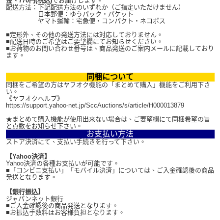
金、770円(税込)
でお届けします。
配送方法：下記配送方法のいずれか（ご指定いただけません）
日本郵便：ゆうパック・パケット
ヤマト運輸：宅急便・コンパクト・ネコポス
■定形外、その他の発送方法には対応しておりません。
■配送日時のご希望はご要望欄にてお知らせください。
■お荷物のお問い合わせ番号は、商品発送のご案内メールに記載しており
ます。
同梱について
同梱をご希望の方はヤフオク機能の「まとめて購入」機能をご利用下さ
い。
《ヤフオクヘルプ》
https://support.yahoo-net.jp/SccAuctions/s/article/H000013879
★まとめて購入機能が使用出来ない場合は、ご要望欄にて同梱希望の旨
と点数をお知らせ下さい。
お支払い方法
ストア決済にて、支払い手続きを行って下さい。
【Yahoo決済】
Yahoo決済の各種お支払いが可能です。
■「コンビニ支払い」「モバイル決済」については、ご入金確認後の商品
発送となります。
【銀行振込】
ジャパンネット銀行
■ご入金確認後の商品発送となります。
■お振込手数料はお客様負担となります。