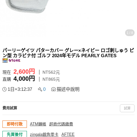
1 / 8
パーリーゲイツ パターカバー グレー×ネイビー ロゴ刺しゅう ピ
ン型 カラビナ付 ゴルフ 2024年モデル PEARLY GATES
2,600円
現在
NT562元
4,000円
直購
NT865元
1日+3:12:37
0
描述中說明
費用試算
試算
即時付款
ATM轉帳
超商代碼繳費
先買後付
zingala銀角零卡
AFTEE