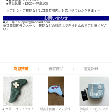
■夏季休業（8/13～8/16）
■冬季休業（12/29～翌年1/3）
※ご注文、ご質問などは営業時間内に対応させていただきます。
お問い合わせ
■メール：support@reonard.com
※営業時間外のメール、質問などの対応はできませんのでご注意くださ
い。
為您推薦
賣家商品
瀏覽記錄
★ 本革！ ゴルフクラブ
新品未使用 マスダゴ
《新品》100円〜 タグ