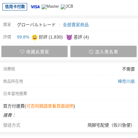
信用卡付款
賣家
グローバルトレード
全部賣家商品
評價
99.8%
好評 (1,830)
差評 (4)
收藏此賣家
加入黑名單
消費稅
不需要
商品所在地
神奈川県
日本當地運費
買方付運費(
可否同捆請查看頁面說明
)
運費：
發送方式
飛脚宅配便（佐川急便）