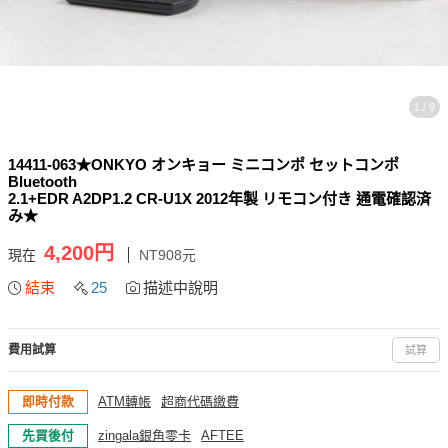
1 / 9
14411-063★ONKYO オンキョー ミニコンポ セットコンポ
Bluetooth
2.1+EDR A2DP1.2 CR-U1X 2012年製 リモコン付き 通電確認済
み★
4,200円
現在
NT908元
結束
25
描述中說明
費用試算
試算
即時付款
ATM轉帳
超商代碼繳費
先買後付
zingala銀角零卡
AFTEE