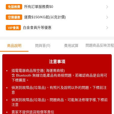
所有訂單服務費$0
免服務費
運費$150/KG起(以克計價)
空運優惠
白金會員升等優惠
VIP會員
0
)
問題商品反映流程
商品說明
問與答(
費用試算
注意事項
插電電器商品限空運( 海運需商檢)
含 Bluetooth 無線功能產品有商檢問題，若確認商品是自用可
下標購買。
偵測到故障品(垃圾品)、有照片及說明以外的問題，下標前注
意
偵測到故障品(垃圾品)、問題商品、可能無法修理字樣,下標前
注意
賣家不提供退貨賠償等責任