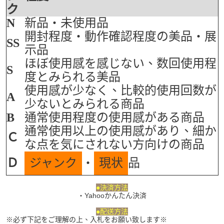
ク
N
新品・未使用品
開封程度・動作確認程度の美品・展
SS
示品
ほぼ使用感を感じない、数回使用程
S
度とみられる美品
使用感が少なく、比較的使用回数が
A
少ないとみられる商品
B
通常使用程度の使用感がある商品
通常使用以上の使用感があり、細か
Ｃ
な点を気にされない方向けの商品
Ｄ
ジャンク
・
現状
品
●決済方法
・Yahooかんたん決済
●配送方法
※必ず下記をご理解の上、入札をお願い致します※