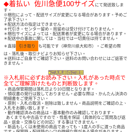
着払い 佐川急便100サイズ
◆
にて発送致しま
す。
※梱包によって、配送サイズが変更になる場合があります。予めご
了承下さい。
＊配送方法の指定はできません。
＊代引き・センター留め・局留めは受け付けておりません。
＊梱包サイズによっては、配送業者が変更になる場合があります。
＊配送中の事故に関しては、当社では一切責任は持てません。
＊直接
引き取り
も可能です（神奈川県大和市）。ご希望の際
は、落札後、取引ナビよりお知らせ下さい。
＊送料はご自身でご確認下さい。送料のお問い合わせにはご返答で
きません。
●ご入札前のご注意
※入札前に必ずお読み下さい。入札があった時点で
全てご理解頂けたものと判断致します。
・商品保管期間は落札日より10日間となります。
・領収書の発行は致しておりません。必要な際は、かんたん決済の
明細書をご使用下さい。
・原則、入札の取消・削除は致しません。商品説明をご確認の上、
入札をお願い致します。
・動作確認済みの商品は、基本動作のみ確認しております。
あくまでも中古品ですので、性能を保証（具体的なご質問及び返
品・返金・交換などの対応）する事はできません。
・新品もしくは未使用の商品であっても、1度人の手に渡った商品
です。保管時・配送時のシワや微細な傷がある場合があります。