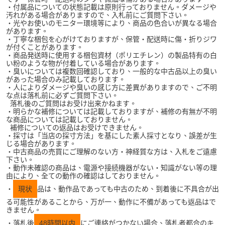
・付属品についての状態記載は原則行っておりません。ダメージや
汚れがある場合がありますので、入札前にご質問下さい。
・光やお使いのモニター環境等により、商品の色合いが異なる場合
があります。
・丁寧な梱包を心がけておりますが、保管・配送時に傷・折りジワ
が付くことがあります。
・商品発送時に使用する梱包資材（ポリエチレン）の製品特有の白
い粉のような物が付着している場合があります。
・臭いについては複数回確認しており、一般的な中古品以上の臭い
があった場合のみ記載しております。
・人によりダメージや臭いの感じ方に差異がありますので、ご不明
な点は落札前に必ずご質問下さい。
落札後のご質問はお受け出来かねます。
・明らかな補修については記載しておりますが、補修の有無が不明
な商品については記載しておりません。
補修についての返品はお受けできません。
・採寸は「当店の採寸方法」を基にした素人採寸となり、誤差が生
じる場合があります。
・中古商品の売買にご理解のない方・神経質な方は、入札をご遠慮
下さい。
・動作未確認の商品は、電源や接続機器がない・知識がない等の理
由により、全ての動作の確認はしておりません。
・
現状
品は、動作品であっても中古のため、到着後に不具合が出
る可能性があることから、万が一、動作に不備があっても返品はで
きません。
・落札後
48時間以内
にご連絡がつかない場合、落札者都合のキ