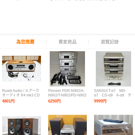
為您推薦
賣家商品
瀏覽記錄
Ruark Audio / ルアーク
Pioneer PDR-N902/A-
SANSUI T-α7 MD-
オーディオ R4 mk3 CD
N902/T-N902/PD-N902
α7 CD-α9 A-α9 チ
プレーヤ Bluetooth再生
システムコンポ パイオ
ューナー MDレコーダ
4801円
6250円
9999円
FMラジオ 音質調整機能
ニア リモコン付き
ー CDプレイヤー アン
付き (Integrated Music
プ オーディオセット ま
System ミニコンポ
とめ売り サンスイ
6L2127