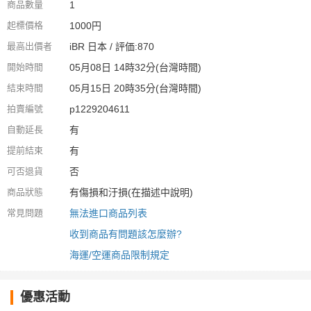
商品數量
1
起標價格
1000円
最高出價者
iBR 日本 / 評価:870
開始時間
05月08日 14時32分(台灣時間)
結束時間
05月15日 20時35分(台灣時間)
拍賣編號
p1229204611
自動延長
有
提前結束
有
可否退貨
否
商品狀態
有傷損和汙損(在描述中說明)
常見問題
無法進口商品列表
收到商品有問題該怎麼辦?
海運/空運商品限制規定
優惠活動