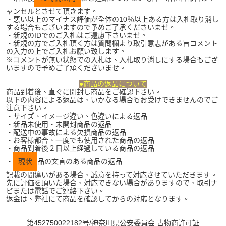
ャンセルとさせて頂きます。
・悪い以上のマイナス評価が全体の10％以上ある方は入札取り消し
する場合もございますので予めご了承くださいませ。
・新規のIDでのご入札はご遠慮下さいませ。
・新規の方でご入札頂く方は質問欄より取引意志がある旨コメント
の入力の上でご入札お願い致します。
※コメントが無い状態での入札は、入札取り消しにする場合もござ
いますので予めご了承くださいませ。
●商品の返品について
商品到着後、直ぐに開封し商品をご確認下さい。
以下の内容による返品は、いかなる場合もお受けできませんのでご
注意下さい。
・サイズ、イメージ違い、色違いによる返品
・新品未使用・未開封商品の返品
・配送中の事故による欠損商品の返品
・お客様都合、一度でも使用された商品の返品
・商品到着後２日以上経過している商品の返品
・
現状
品の文言のある商品の返品
記載の間違いがある場合、誠意を持って対応させていただきます。
先に評価を頂いた場合、対応できない場合がありますので、取引ナ
ビまたは電話でご連絡下さい。
返金は、弊社にて商品を確認してからの対応となります。
第452750022182号/神奈川県公安委員会 古物商許可証