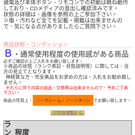
通電及び本体ボタン、リモコンでの初動は概ね動作
しており、CDメディアの音出し確認済みです。
状態の詳細は、画像を参照の上ご参加下さい。
※傷・汚れなど全てを記載・掲載は出来ませんの
で、気になる点がありましたらご質問下さい。
商品状態・コンディション
Ｂ
・
通常使用程度の使用感がある商品
必ずご確認の上ご入札をお願い致します。
※商品の状態（ランク表記、状態説明等）に関しては、当
方の見立てとなります。
神経質な方、完全美品をお求めの方は、入札をお勧め致し
ません。
それらに伴う内容の返品・交換等は出来ませんので、予めご了承
下さい。
商品の性質上、
ノークレーム・ノーリターン
でお願い致します。
弊社のランク基準
ラ
ン
程度