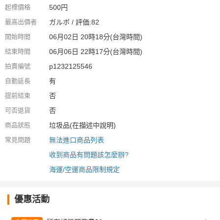
起標價格
500円
最高出價者
ガルボ / 評価:82
開始時間
06月02日 20時18分(台灣時間)
結束時間
06月06日 22時17分(台灣時間)
拍賣編號
p1232125546
自動延長
有
提前結束
否
可否退貨
否
商品狀態
垃圾品(在描述中說明)
常見問題
無法進口商品列表
收到商品有問題該怎麼辦?
海運/空運商品限制規定
優惠活動