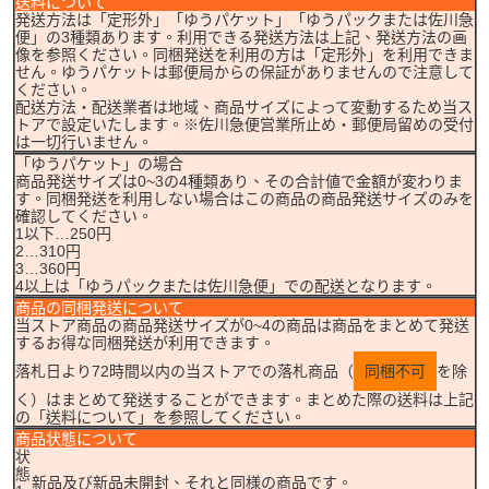
送料について
発送方法は「定形外」「ゆうパケット」「ゆうパックまたは佐川急
便」の3種類あります。利用できる発送方法は上記、発送方法の画
像を参照ください。同梱発送を利用の方は「定形外」を利用できま
せん。ゆうパケットは郵便局からの保証がありませんので注意して
ください。
配送方法・配送業者は地域、商品サイズによって変動するため当ス
トアで設定いたします。※佐川急便営業所止め・郵便局留めの受付
は一切行いません。
「ゆうパケット」の場合
商品発送サイズは0~3の4種類あり、その合計値で金額が変わりま
す。同梱発送を利用しない場合はこの商品の商品発送サイズのみを
確認してください。
1以下…250円
2…310円
3…360円
4以上は「ゆうパックまたは佐川急便」での配送となります。
商品の同梱発送について
当ストア商品の商品発送サイズが0~4の商品は商品をまとめて発送
するお得な同梱発送が利用できます。
落札日より72時間以内の当ストアでの落札商品（
同梱不可
を除
く）はまとめて発送することができます。まとめた際の送料は上記
の「送料について」を参照してください。
商品状態について
状
態
新品及び新品未開封、それと同様の商品です。