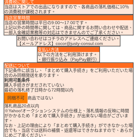
消費税に関して
当店はストアでの出品になりますので、各商品の落札価格に10％
の消費税が課税されます。
当店営業時間
当店の営業時間は平日の9:00～17:00です。
上記以外の時間帯に関しては、商品に関するお問い合わせや配送、
一部入金確認業務等の対応はできませんのでご了承ください。
お問い合わせはコチラのアドレスへご連絡ください。
【メールアドレス】cocor@justy-consul.com
支払い方法
以下の方法をご利用頂けます。
・銀行振り込み（PayPay銀行）
配送について
下記条件に該当し、「まとめて購入手続き」をご利用いただいた場
合のみ同梱発送を承ります。
利用可能条件
購入手続きがまだされていない
最初の落札終了日時から72時間以内
同梱不可
商品ではない
落札商品20点以内
※Yahoo!オークションシステムの仕様上、落札情報の反映に時間
がかかるため「まとめて購入手続き」が出来ない場合がございま
す。
なお、上記の理由により「まとめて購入手続き」ができなかった場
合でも、当店では送料の補償・返還等はできかねますので、あらか
じめご了承ください。