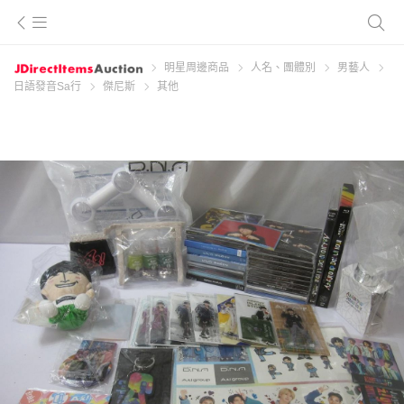
明星周邊商品
人名、團體別
男藝人
日語發音Sa行
傑尼斯
其他