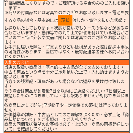
福袋商品になりますので、ご理解頂ける場合のみのご入札を願い
1
ます。
※商品の付属品などは写真でのご判断をお願い致します。電池を要
する商品の場合、基本的には
現状
渡しか、電池を抜いた状態で
お送りいたしております。状態が良いでもケースの傷などがある場
合もございますが、動作等での判断上で評価を付けている場合がご
ざいます。特に外装や欠品に関しては写真でのご判断をお願い致し
ます。
お手元に届いた際に、写真よりひどい破損があった際は配送中事故
の可能性があります。当店ではなく、最寄配送業者様へお問い合わ
せください。
入札のまえに
当店の取扱い商品は、基本的に中古品が全てを占めております。
中古の商品という点を十分ご承知頂いた上で、入札頂きますようお
願い致します。
当方での誤表記、瑕疵があった場合などは返品を受け付け致しま
す。
その場合は商品が到着後7日間以内にご連絡ください。7日間以上
経過したものにつきましては、申し訳ありませんが対応でき兼ねま
す。
各商品に対して即決(早期終了や一定価格での落札)は行っておりま
せん。
評価基準の詳細、中古品としてのご理解を頂くため、必ず上記「商
品状態について」をご参照の上でご入札ください。
商品の同梱発送希望のお客様は必ず、上記の「商品の同梱発送につ
いて」を確認してください。