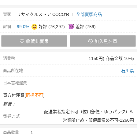
賣家
リサイクルストア COCO’R
全部賣家商品
評價
99.0%
好評 (76,297)
差評 (759)
收藏此賣家
加入黑名單
消費稅
1150円( 商品金額 10%)
商品所在地
石川県
日本當地運費
買方付運費(
同捆不可
)
運費：
配送業者指定不可（佐川急便・ゆうパック）※
發送方式
営業所止め・郵便局留め不可-1260円
商品數量
1