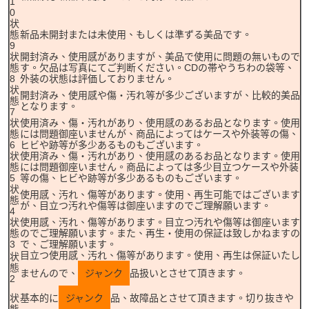
1
0
状
態
新品未開封または未使用、もしくは準ずる美品です。
9
状
開封済み、使用感がありますが、美品で使用に問題の無いもので
態
す。欠品は写真にてご判断ください。CDの帯やうちわの袋等、
8
外装の状態は評価しておりません。
状
開封済み、使用感や傷・汚れ等が多少ございますが、比較的美品
態
となります。
7
状
使用済み、傷・汚れがあり、使用感のあるお品となります。使用
態
には問題御座いませんが、商品によってはケースや外装等の傷、
6
ヒビや跡等が多少あるものもございます。
状
使用済み、傷・汚れがあり、使用感のあるお品となります。使用
態
には問題御座いません。商品によっては多少目立つケースや外装
5
等の傷、ヒビや跡等が多少あるものもございます。
状
使用感、汚れ、傷等があります。使用、再生可能ではございます
態
が、目立つ汚れや傷等は御座いますのでご理解願います。
4
状
使用感、汚れ、傷等があります。目立つ汚れや傷等は御座います
態
のでご理解願います。また、再生・使用の保証は致しかねますの
3
で、ご理解願います。
目立つ使用感、汚れ、傷等があります。使用、再生は保証いたし
状
態
ませんので、
ジャンク
品扱いとさせて頂きます。
2
状
基本的に
ジャンク
品、故障品とさせて頂きます。切り抜きや
態