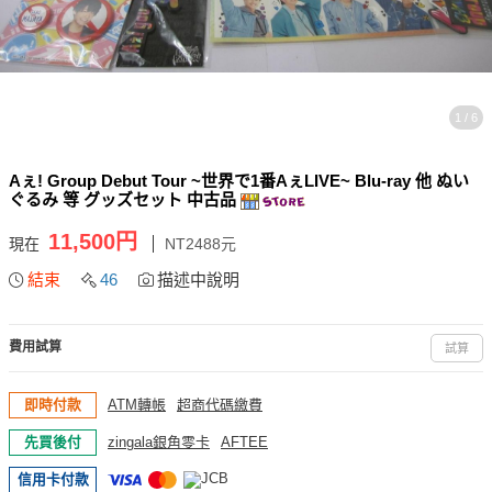
1 / 6
Aぇ! Group Debut Tour ~世界で1番AぇLIVE~ Blu-ray 他 ぬい
ぐるみ 等 グッズセット 中古品
11,500円
現在
NT2488元
結束
46
描述中說明
費用試算
試算
即時付款
ATM轉帳
超商代碼繳費
先買後付
zingala銀角零卡
AFTEE
信用卡付款