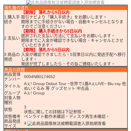
落札後の流れ
【期限】 落札から5日以内
1.購入手
取引ナビより「購入手続き」をお願いします。
続き
期限までに手続きがない場合、自動キャンセルとなりま
すのでご注意ください。
【期限】 購入手続きから5日以内
選択された支払い方法にて支払いをお願いします。
2.支払い
期限までに入金が確認できない場合、キャンセルとさせ
ていただきます。
【期限】 落札から5日以内
3.商品の
入金が確認できましたら、5営業日以内に発送手配へ移行
発送
します。
発送が完了しましたら、その旨ご連絡いたします。
商品の詳細
商品管理
0004NB0174652
ナンバー
Aぇ! Group Debut Tour ~世界で1番AぇLIVE~ Blu-ray 他
タイトル
ぬいぐるみ 等 グッズセット 中古品
グループ
Aぇ! Group
対象人物
種別
3
状態
状態に関しての詳細は下記参照。
状態備考
ペンライト動作未確認。ディスク再生未確認。
商品発送
4
サイズ