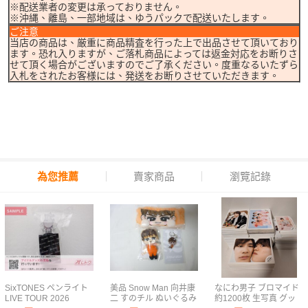
※配送業者の変更は承っておりません。
※沖縄、離島、一部地域は、ゆうパックで配送いたします。
ご注意
当店の商品は、厳重に商品精査を行った上で出品させて頂いており
ます。恐れ入りますが、ご落札商品によっては返金対応をお断りさ
せて頂く場合がございますのでご了承ください。度重なるいたずら
入札をされたお客様には、発送をお断りさせていただきます。
為您推薦
賣家商品
瀏覽記錄
SixTONES ペンライト
美品 Snow Man 向井康
なにわ男子 ブロマイド
LIVE TOUR 2026
二 すのチル ぬいぐるみ
約1200枚 生写真 グッ