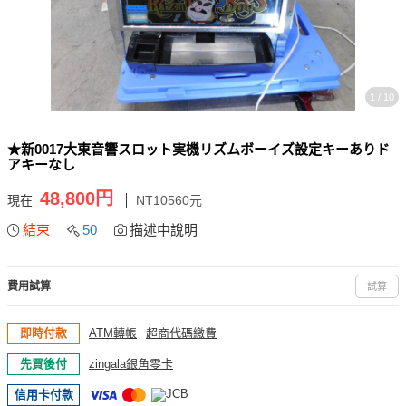
1 / 10
★新0017大東音響スロット実機リズムボーイズ設定キーありド
アキーなし
48,800円
現在
NT10560元
結束
50
描述中說明
費用試算
試算
即時付款
ATM轉帳
超商代碼繳費
先買後付
zingala銀角零卡
信用卡付款