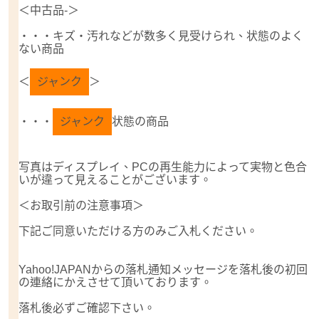
＜中古品-＞
・・・キズ・汚れなどが数多く見受けられ、状態のよく
ない商品
＜
ジャンク
＞
・・・
ジャンク
状態の商品
写真はディスプレイ、PCの再生能力によって実物と色合
いが違って見えることがございます。
＜お取引前の注意事項＞
下記ご同意いただける方のみご入札ください。
Yahoo!JAPANからの落札通知メッセージを落札後の初回
の連絡にかえさせて頂いております。
落札後必ずご確認下さい。