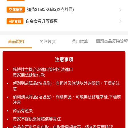
運費$150/KG起(以克計價)
空運優惠
白金會員升等優惠
VIP會員
0
)
問題商品反映流程
商品說明
問與答(
費用試算
注意事項
賭博性主機台灣進口管制無法進口
賣家無法延後付款
偵測到故障品(垃圾品)、有照片及說明以外的問題，下標前注
意
偵測到故障品(垃圾品)、問題商品、可能無法修理字樣,下標前
注意
商品有遺失
賣家不提供退貨賠償等責任
商品有可能只能自取，自取費用相當高，請查看頁面確認