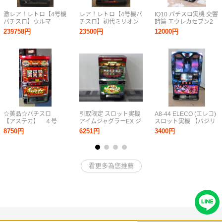
激レア！レトロ【4号機
レア！レトロ【4号機パ
IQ10 パチスロ実機 交響
パチスロ】ウルマ
チスロ】初代ミリオン
詩篇 エウレカセブン2
30（山佐）大波小波
ゴッド（ミズホ）2002
スロット コイン不要機
239758円
23500円
12000円
Ver・コイン不要機・
年・100V・ドアキー・
ドアキー有 設定キー無
100V・ドアキー・設定
設定キー・Vo付＊落札
家庭用電源
キー・Vo付
後お電話番号をお知ら
せ下さい
☆美品☆パチスロ
引取限定 スロット実機
A8-44 ELECO (エレコ)
【アステカ】 ４号
アイムジャグラーEX ジ
スロット実機 【バジリ
機 エレクトロコイ
ャンク品扱い パチスロ
スク絆 甲賀忍法帖】
8750円
6251円
3400円
ン コイン仕様 パチ
実機 激安 爆安 1円スタ
Basilisk パチスロ 屋内
スロ実機 スロット
ート
用 家庭用電源
CT 機
UNIVERSAL ※ドアキ
ー
看更多為您推薦