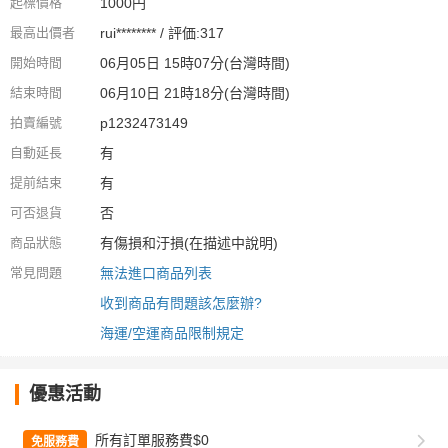
起標價格
1000円
最高出價者
rui******** / 評価:317
開始時間
06月05日 15時07分(台灣時間)
結束時間
06月10日 21時18分(台灣時間)
拍賣編號
p1232473149
自動延長
有
提前結束
有
可否退貨
否
商品狀態
有傷損和汙損(在描述中說明)
常見問題
無法進口商品列表
收到商品有問題該怎麼辦?
海運/空運商品限制規定
優惠活動
所有訂單服務費$0
免服務費