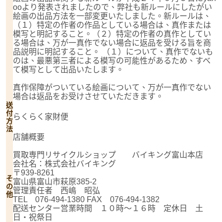
ooより発表されましたので、弊社も新ルールにしたがい
絵画の出品方法を一部変更いたしました。新ルールは、
（１）特定の作者の作品としている場合は、真作または
模写と明記すること。（２）特定の作者の真作としてい
る場合は、万が一真作でない場合に返品を受ける旨を商
品説明に明記すること。 （１）について、真作でないも
のは、最悪第三者による模写の可能性があるため、すべ
て模写として出品いたします。
真作保障がついている絵画について、万が一真作でない
場合は返品をお受けさせていただきます。
送
付
らくらく家財便
方
法
店舗概要
買取専門リサイクルショップ バイキング富山本店
会社名：株式会社バイキング
〒939-8261
そ
富山県富山市萩原385-2
の
管理責任者 西嶋 昭弘
他
TEL 076-494-1380 FAX 076-494-1382
配送センター営業時間 １０時～１６時 定休日 土
日・祝祭日