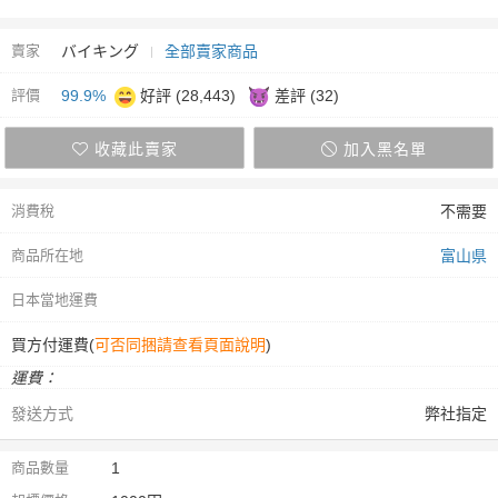
賣家
バイキング
全部賣家商品
評價
99.9%
好評 (28,443)
差評 (32)
收藏此賣家
加入黑名單
消費稅
不需要
商品所在地
富山県
日本當地運費
買方付運費(
可否同捆請查看頁面說明
)
運費：
發送方式
弊社指定
商品數量
1