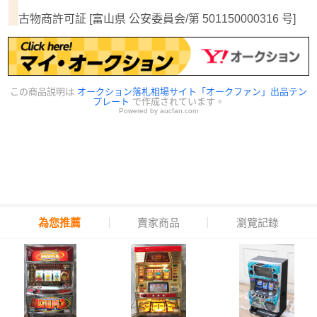
古物商許可証 [富山県 公安委員会/第 501150000316 号]
この商品説明は
オークション落札相場サイト「オークファン」出品テン
プレート
で作成されています。
Powered by aucfan.com
為您推薦
賣家商品
瀏覽記錄