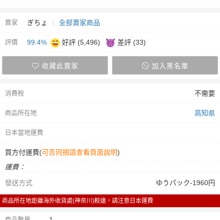
賣家
ぎちょ
全部賣家商品
評價
99.4%
好評 (5,496)
差評 (33)
收藏此賣家
加入黑名單
消費稅
不需要
商品所在地
高知県
日本當地運費
買方付運費(
可否同捆請查看頁面說明
)
運費：
發送方式
ゆうパック-1960円
商品所在地距離海外收貨處(神奈川)較遠，請注意日本運費
商品數量
1