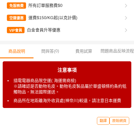
所有訂單服務費$0
免服務費
運費$150/KG起(以克計價)
空運優惠
白金會員升等優惠
VIP會員
0
)
問題商品反映流程
商品說明
問與答(
費用試算
注意事項
插電電器商品限空運( 海運需商檢)
※請確認是否動物毛皮。動物毛皮製品屬於華盛頓條約条約牴
觸物品，無法國際運送。
商品所在地距離海外收貨處(神奈川)較遠，請注意日本運費
翻譯
原始網頁