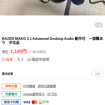
1 / 10
RAZER MAKO 2.1 Advanced Desktop Audio 動作可 一部難あ
り 中古品
1,100円
現在
NT238元
結束
5
描述中說明
費用試算
試算
即時付款
ATM轉帳
超商代碼繳費
先買後付
zingala銀角零卡
AFTEE
信用卡付款