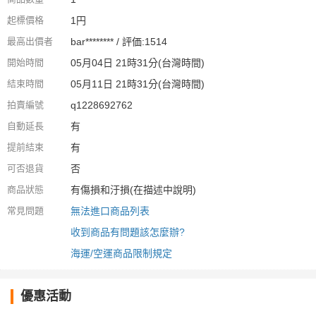
起標價格
1円
最高出價者
bar******** / 評価:1514
開始時間
05月04日 21時31分(台灣時間)
結束時間
05月11日 21時31分(台灣時間)
拍賣編號
q1228692762
自動延長
有
提前結束
有
可否退貨
否
商品狀態
有傷損和汙損(在描述中說明)
常見問題
無法進口商品列表
收到商品有問題該怎麼辦?
海運/空運商品限制規定
優惠活動