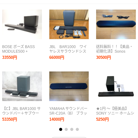
BOSE ボーズ BASS
JBL BAR1000 ワイ
送料無料！！【美品・
MODULE500 +
ヤレスサラウンドシス
初期化済】Sonos
Soundbar 500 ベースモ
テム 7.1.4ch対応 サ
Beamスマートサウンド
33550円
66000円
30500円
ジュール サウンドバー
ブウーファー付き
バー Gen2 (第2世代) ブ
セット □ 768B4-1
ラック
【C】JBL BAR1000 サ
YAMAHA サウンドバー
★1円 〜【極美品】
ウンドバー＋サブウー
SR-C20A（B） ブラッ
SONY ソニー ホームシ
ファー ホームシアター
ク
アター システム サウン
53350円
14000円
5250円
システム 3348378
ドバー SA-ST5000 音
響機材