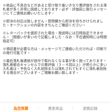
※商品に不具合などがあると受け取り後いきなり悪評価をされる落
札者が多く非常に困惑しております。必ず、評価前に取引メッセー
ジにてご連絡お願いいたします。
※即決の対応は致しません。質問欄から即決を持ちかけられまし
た。オークションの内容をきちんとご確認ください。
※レターパックを選択された場合、発送時には日時指定できませ
ん。（間違いが多いので記載しました、なお、不在通知時には時間
指定可）
※領収書が必要な方は、メッセージでご連絡いただければ、印刷で
の発行可能です。
※最近落札後連絡が途中で取れなくなる事が多く困っております。
落札者都合キャンセルでの悪評価（３－４回以上）が明らかに多い
入札者は、予告なく入札削除または落札されてもすぐに落札者削除
する場合がございます。ご理解お願い致します。
為您推薦
賣家商品
瀏覽記錄