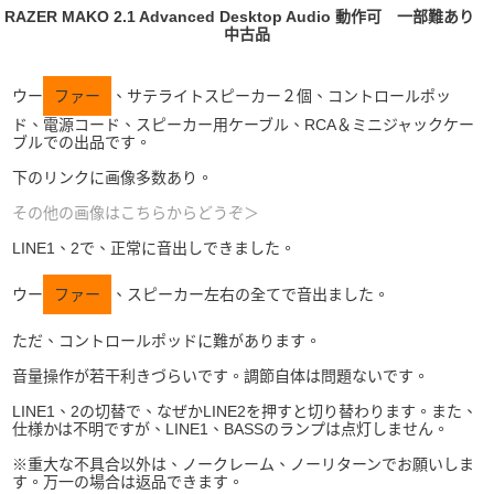
RAZER MAKO 2.1 Advanced Desktop Audio 動作可 一部難あり
中古品
ウー
ファー
、サテライトスピーカー２個、コントロールポッ
ド、電源コード、スピーカー用ケーブル、RCA＆ミニジャックケー
ブルでの出品です。
下のリンクに画像多数あり。
その他の画像はこちらからどうぞ＞
LINE1、2で、正常に音出しできました。
ウー
ファー
、スピーカー左右の全てで音出ました。
ただ、コントロールポッドに難があります。
音量操作が若干利きづらいです。調節自体は問題ないです。
LINE1、2の切替で、なぜかLINE2を押すと切り替わります。また、
仕様かは不明ですが、LINE1、BASSのランプは点灯しません。
※重大な不具合以外は、ノークレーム、ノーリターンでお願いしま
す。万一の場合は返品できます。