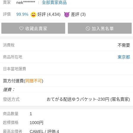
賣家
nek********
全部賣家商品
評價
99.9%
好評 (4,434)
差評 (3)
收藏此賣家
加入黑名單
消費稅
不需要
商品所在地
東京都
日本當地運費
買方付運費(
同捆不可
)
運費：
發送方式
おてがる配送ゆうパケット-230円 (匿名賣家)
商品數量
1
起標價格
1000円
最高出價者
CAMEL / 評価:4