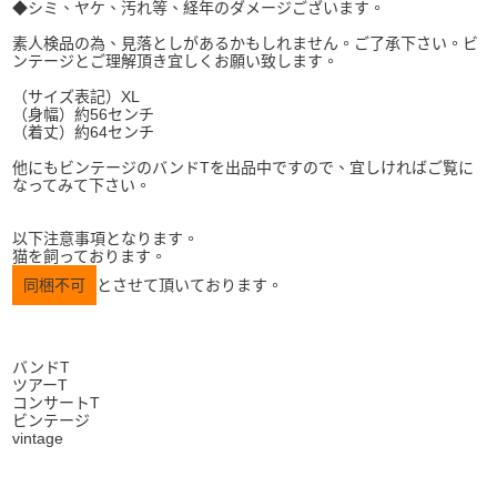
◆シミ、ヤケ、汚れ等、経年のダメージございます。
素人検品の為、見落としがあるかもしれません。ご了承下さい。ビ
ンテージとご理解頂き宜しくお願い致します。
（サイズ表記）XL
（身幅）約56センチ
（着丈）約64センチ
他にもビンテージのバンドTを出品中ですので、宜しければご覧に
なってみて下さい。
以下注意事項となります。
猫を飼っております。
同梱不可
とさせて頂いております。
バンドT
ツアーT
コンサートT
ビンテージ
vintage