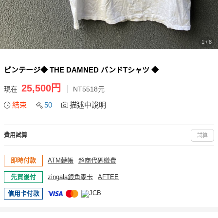
1 / 8
ビンテージ◆ THE DAMNED バンドTシャツ ◆
25,500円
現在
NT5518元
結束
50
描述中說明
費用試算
試算
即時付款
ATM轉帳
超商代碼繳費
先買後付
zingala銀角零卡
AFTEE
信用卡付款