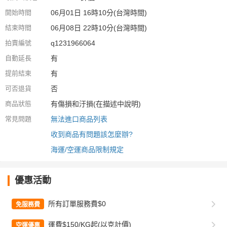
開始時間
06月01日 16時10分(台灣時間)
結束時間
06月08日 22時10分(台灣時間)
拍賣編號
q1231966064
自動延長
有
提前結束
有
可否退貨
否
商品狀態
有傷損和汙損(在描述中說明)
常見問題
無法進口商品列表
收到商品有問題該怎麼辦?
海運/空運商品限制規定
優惠活動
所有訂單服務費$0
免服務費
運費$150/KG起(以克計價)
空運優惠