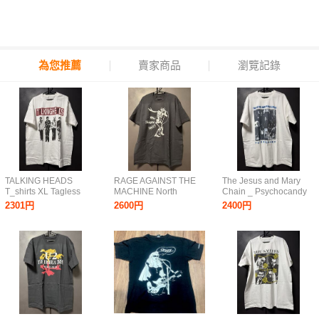
為您推薦
賣家商品
瀏覽記錄
TALKING HEADS
RAGE AGAINST THE
The Jesus and Mary
T_shirts XL Tagless
MACHINE North
Chain _ Psychocandy
HELTER SKELTER
American Tour 1997
T_shirts XL Tagless
2301円
2600円
2400円
Tom Tom Club CBGB
Who Laughs Last？
Pixies The Stooges
XTC INXS Ramones
T_shirts XL Tagless レ
The Velvet
Blondie Sire Records
イジ ツアーT RATM
Underground The
RHCP Tom Morello
Shangri-Las Primal
Scream