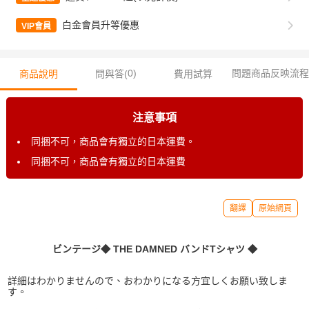
白金會員升等優惠
VIP會員
0
)
問題商品反映流程
商品說明
問與答(
費用試算
注意事項
同捆不可，商品會有獨立的日本運費。
同捆不可，商品會有獨立的日本運費
翻譯
原始網頁
ビンテージ◆ THE DAMNED バンドTシャツ ◆
詳細はわかりませんので、おわかりになる方宜しくお願い致しま
す。