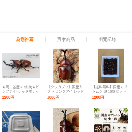
為您推薦
賣家商品
瀏覽記錄
★阿古谷産RR血統★ピ
【クワカブＲ】国産カ
【送料無料】国産カブ
ンクアイ×レッドボディ
ブト ピンクアイ レッド
トムシ 卵 10個セット
国産カブトムシ幼虫5頭
ボディ 初2令幼虫10頭
甑島産 F2 国産カブトム
1200円
3000円
1200円
初〜2令 CBF4 親
(レッドアイ) (即決で死
シの卵 飼育カップ入
♂74.3mm 同腹80mm超
着補償1頭あり) ②
り