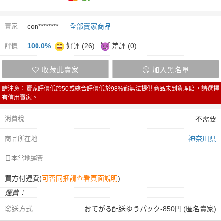
賣家
con********
全部賣家商品
評價
100.0%
好評 (26)
差評 (0)
收藏此賣家
加入黑名單
請注意：賣家評價低於50或綜合評價低於98%都無法提供商品未到貨理賠，請選擇
有信用賣家。
消費稅
不需要
商品所在地
神奈川県
日本當地運費
買方付運費(
可否同捆請查看頁面說明
)
運費：
發送方式
おてがる配送ゆうパック-850円 (匿名賣家)