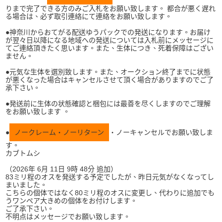
りまで完了できる方のみご入札をお願い致します。 都合が悪く遅れ
る場合は、必ず取引連絡にて連絡をお願い致します。
●神奈川からおてがる配送ゆうパックでの発送になります。お届け
が翌々日以降になる地域への発送については入札前にメッセージに
てご連絡頂きたく思います。また、生体につき、死着保障はござい
ません。
●元気な生体を選別致します。また、オークション終了までに状態
が悪くなった場合はキャンセルさせて頂く場合がありますのでご了
承下さい。
●発送前に生体の状態確認と梱包には最善を尽くしますのでご理解
をお願い致します 。
●
ノークレーム・ノーリターン
・ノーキャンセルでお願い致しま
す。
カブトムシ
（2026年 6月 11日 9時 48分 追加）
83ミリ程のオスを発送する予定でしたが、昨日元気がなくなってし
まいました。
こちらの個体ではなく80ミリ程のオスに変更し、代わりに追加でも
うワンペア大きめの個体をお付けします。
ご了承下さい。
不明点はメッセージでお願い致します。