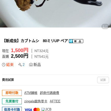
1 / 5
【新成虫】カブトムシ 80ミリUP ペア
1,500円
現在
NT324元
2,500円
直購
NT541元
結束
2
新品
費用試算
試算
即時付款
ATM轉帳
超商代碼繳費
先買後付
zingala銀角零卡
AFTEE
信用卡付款