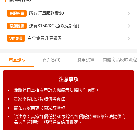
所有訂單服務費$0
免服務費
運費$150/KG起(以克計價)
空運優惠
白金會員升等優惠
VIP會員
0
)
問題商品反映流程
商品說明
問與答(
費用試算
注意事項
活體進口需相關申請與檢疫無法協助作購買。
賣家不提供退貨賠償等責任
需在賣家要求時間完成匯款
請注意：賣家評價低於50或綜合評價低於98%都無法提供商
品未到貨理賠，請選擇有信用賣家。