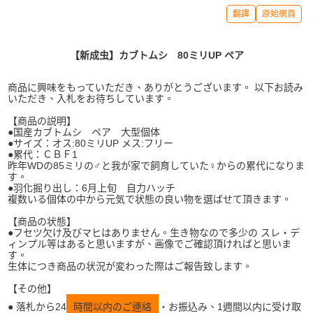
翻譯
原始網頁
【新成虫】カブトムシ 80ミリUP ペア
商品に興味をもっていただき、ありがとうございます。 以下お読み
いただき、入札をお待ちしています。
【商品の説明】
●国産カブトムシ ペア 大型個体
●サイズ：オス:80ミリUP メス:フリー
●累代：ＣＢＦ1
昨年WDの85ミリの♂と我が家で飼育していた♀からの累代になりま
す。
●羽化掘り出し：6月上旬 自力ハッチ
複数いる個体の中から元気で状態の良い物を選ばせて頂きます。
【商品の状態】
●フセツ欠け及びマヒはありません。生き物なので多少の スレ・デ
ィンプル等はあると思いますが、画像でご確認頂ければと思いま
す。
生体につき商品の状況が変わった際はご報告致します。
【その他】
● 落札から24
時間以内のご連絡
・お振込み、1週間以内に受け取