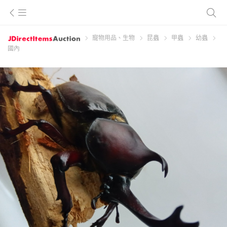
寵物用品、生物
昆蟲
甲蟲
幼蟲
國內