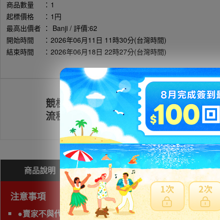
商品數量
：
1
起標價格
：
1円
最高出價者
：
Banji / 評價:62
開始時間
：
2026年06月11日 11時30分(台灣時間)
結束時間
：
2026年06月18日 22時27分(台灣時間)
競標
註冊會員
流程
商品說明
問與答(
0
)
費用試算
注意事項
●賣家不與代理業者交易，無法購買。