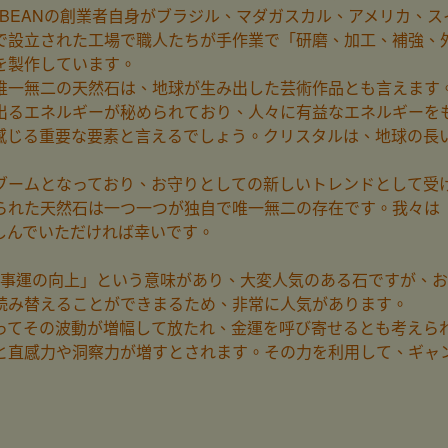
OBEANの創業者自身がブラジル、マダガスカル、アメリカ、
で設立された工場で職人たちが手作業で「研磨、加工、補強、
を製作しています。
唯一無二の天然石は、地球が生み出した芸術作品とも言えます
出るエネルギーが秘められており、人々に有益なエネルギーを
感じる重要な要素と言えるでしょう。クリスタルは、地球の長
ブームとなっており、お守りとしての新しいトレンドとして受
られた天然石は一つ一つが独自で唯一無二の存在です。我々は
しんでいただければ幸いです。
.仕事運の向上」という意味があり、大変人気のある石ですが、
読み替えることができまるため、非常に人気があります。
ってその波動が増幅して放たれ、金運を呼び寄せるとも考えら
と直感力や洞察力が増すとされます。その力を利用して、ギャ