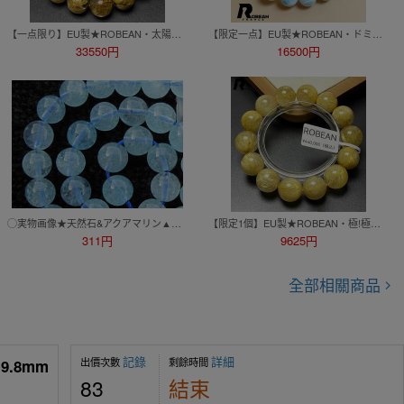
【一点限り】EU製★ROBEAN・太陽花タイチンルチル★黄金針水晶 金運 開運 ブレスレット パワーストーン 13.8-14.8mm D0415809
【限定一点】EU製★ROBEAN・ドミニカ共和国産のラリマー★パワーストーン ブレスレット 天然石 開運 金運 約10.4mm K0710342
33550円
16500円
◯実物画像★天然石&アクアマリン▲丸玉!6mm！半連22cm!!!
【限定1個】EU製★ROBEAN・極!極満針ルチルクォーツ★ブレスレット パワーストーン 天然石 金運 お守り 14.8-15.7mm M0507574
311円
9625円
全部相關商品
記錄
詳細
出價次數
剩餘時間
.8mm
83
結束