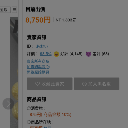
目前出價
8,750円
NT 1,893元
賣家資訊
ID：
あおい
評價：
98.5%
好評 (4,145)
差評 (63)
賣家所有商品
拍賣問與答(
0
)
開啟原始網頁
收藏此賣家
加入黑名單
商品資訊
◎消費稅：
875円( 商品金額 10%)
◎商品所在地：
東京都