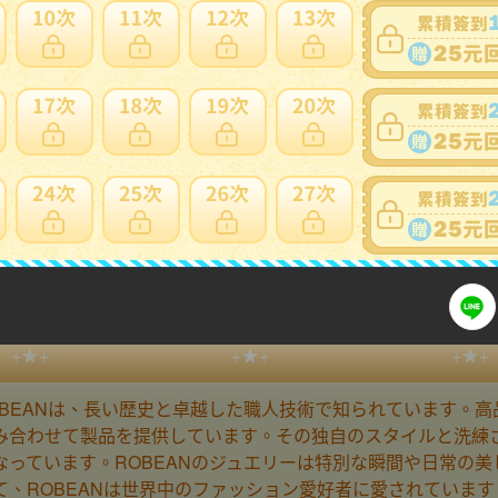
注意
細問題說明請使用商品問與答
針ルチルクォーツ★ブレスレット パワーストー
+★+
+★+
+★+
OBEANは、長い歴史と卓越した職人技術で知られています。
み合わせて製品を提供しています。その独自のスタイルと洗練
なっています。ROBEANのジュエリーは特別な瞬間や日常の
、ROBEANは世界中のファッション愛好者に愛されています