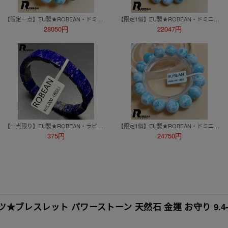
【限定一点】EU製★ROBEAN・ドミニカ共和国産のラリマー★パワーストーン ブレスレット 天然石 開運 金運 約14.4-14.8mm D0720732
【限定1個】EU製★ROBEAN・ドミニカ共和国産のパープルラリマー★パワーストーン ブレス 天然石 開運 金運 11.9-12.3mm K0629126
28050円
22047円
【一点限り】EU製★ROBEAN・ラピスラズリ・バングル★パワーストーン アクセサリー 天然石 綺麗 お守り 約9.7*9.7*4.7mm M0319595
【限定1個】EU製★ROBEAN・ドミニカ共和国産のラリマー★パワーストーン ブレスレット 天然石 開運 金運 約14.8-15.5mm D0720728
375円
24750円
ブレスレット パワーストーン 天然石 金運 お守り 9.4-9