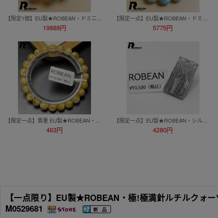
【限定1個】EU製★ROBEAN・ドミニカ共和国産のラリマー★パワーストーン ブレスレット 天然石 開運 金運 約15.4-16.3mm D0720723
【限定一点】EU製★ROBEAN・ドミニカ共和国産のラリマー★パワーストーン ブレスレット 天然石 開運 金運 約14.5mm D0720730
19888円
5775円
【限定一点】貴重 EU製★ROBEAN・極!極満針ルチルクォーツ★ブレス パワーストーン 天然石 金運 お守り 7.7-8.3mm M1009643
【限定一点】EU製★ROBEAN・シルバーギベオン隕石ペンダント★月に近い パワーストーン 天然石 幸運 24.7*14.4*2.1mm M0713677
463円
4280円
【一点限り】EU製★ROBEAN・極!極満針ルチルクォーツ★
M0529681