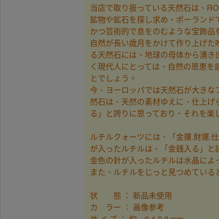
当店で取り扱っている天然石は、R
鉱物や鉱石を探し求め、ポーランド
かつ芸術的で息をのむような宝飾品
自然が長い歳月をかけて作り上げた
る天然石には、地球の母体から湧き
く現代人にとっては、自然の恩恵を
とでしょう。
今、ヨーロッパでは天然石が大きな
然石は、天然の素材ゆえに、仕上げ
る」と誇りに思っており、それを楽
ルチルクォーツには、「金運.財運
が入ったルチルは、「金銭入る」と
金色の針が入ったルチルは水晶によ
また、ルチルをじっと見つめている
状 態 ： 新品未使用
カ ラー ： 画像参考
サ イ ズ ： 約 9.4-9.8 mm