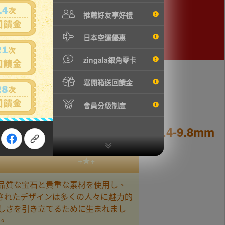
推薦好友享好禮
日本空運優惠
zingala銀角零卡
寫開箱送回饋金
會員分級制度
ン 天然石 金運 お守り 9.4-9.8mm
+★+
高品質な宝石と貴重な素材を使用し、
されたデザインは多くの人々に魅力的
美しさを引き立てるために生まれまし
。