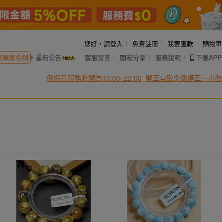
您好，
請登入
免費註冊
我要匯款
購物車
網購實名制
最新公告
客服留言
開箱分享
服務說明
下載APP
例假日服務時間為13:00~22:00
開車自取免費停車一小時