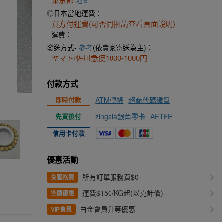
地圖
◎日本當地運費：
買方付運費(可否同捆請查看頁面說明)
運費：
發送方式-
參考
(依賣家寄送為主)：
ヤマト/佐川急便1000-1000円
付款方式
ATM轉帳
超商代碼繳費
即時付款
zingala銀角零卡
AFTEE
先買後付
信用卡付款
優惠活動
所有訂單服務費$0
免服務費
運費$150/KG起(以克計價)
空運優惠
白金會員升等優惠
VIP會員