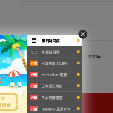
簽到賺回饋
新客註冊禮
商品抵台通知出貨
收到商品
日本拍賣 5%現折
代標
mercari 3%現折
代購
日本樂天現折
代購
日本代購優惠
代購
Rakuma 最高10%現折
代購