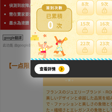
偵測到故障品(垃圾品)、有照片及說明以外的問題，下標前
需在賣家要求時間完成匯款
0
墨水為液體，無法國際運送，請下標前注意。
google翻譯
此功能 由google翻譯提供參考，樂淘不保證翻譯內容之正確性，詳
【一点限り】EU製★ROBEAN・極!極満
查看詳情
+★+
フランスのジュエリーブランド、R
美しいデザインと卓越した品質を組
で、ファッションと美しさの象徴と
た。繊細さとエレガンスの象徴として