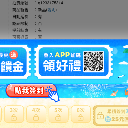
拍賣編號
：
q1233175314
商品新舊
：
新品(
說明
)
自動延長
：
有
認証限制
：
否
提前結束
：
有
可否退貨
：
否
出價競標
得標填寫委託單
問題商品反映流程