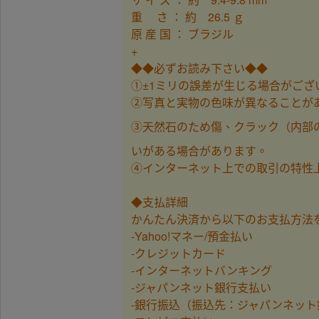
重 さ ： 約 26.5 ｇ
原 産 国 ： ブラジル
+
◆◆必ずお読み下さい◆◆
①±1ミリの誤差が生じる場合がご
②写真と実物の色味が異なることが
③天然石のため傷、クラック（内部
いがある場合があります。
④インターネット上での取引の特性
◆支払詳細
かんたん決済から以下のお支払方法
-Yahoo!マネー/預金払い
-クレジットカード
-インターネットバンキング
-ジャパンネット銀行支払い
-銀行振込（振込先：ジャパンネット