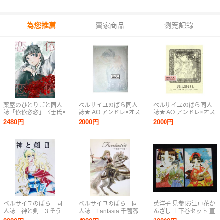
為您推薦
賣家商品
瀏覽記錄
薬屋のひとりごと同人
ベルサイユのばら同人
ベルサイユのばら同人
誌「依依恋恋」〈壬氏×
誌★ AO アンドレ×オス
誌★ AO アンドレ×オス
猫猫〉
カル【 外套と手袋 】
カル【 月は清けし 】マ
2480円
2000円
2000円
マリアージュ
リアージュ
ベルサイユのばら 同
ベルサイユのばら 同
英洋子 見参!お江戸花か
人誌 神と剣 3 そう
人誌 Fantasia 千薔薇
んざし 上下巻セット 直
びしん
の幻想 山本ぱんだほ
筆サイン入（レディレ