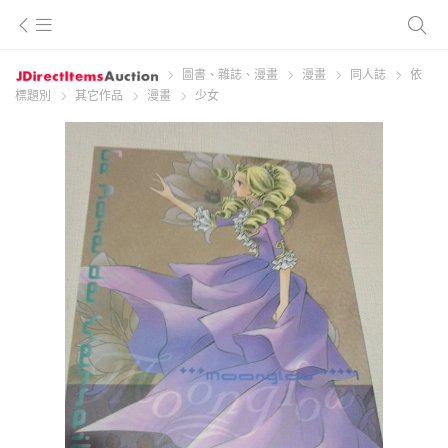
圖書、雜誌、漫畫
漫畫
同人誌
依
標題別
其它作品
漫畫
少女