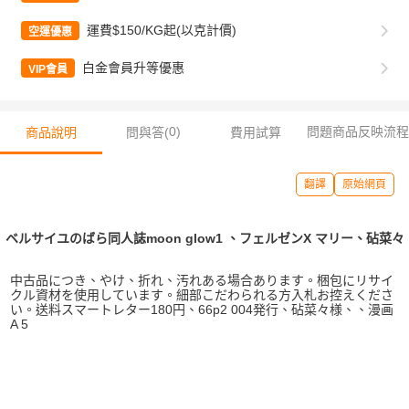
運費$150/KG起(以克計價)
空運優惠
白金會員升等優惠
VIP會員
0
)
問題商品反映流程
商品說明
問與答(
費用試算
翻譯
原始網頁
ベルサイユのばら同人誌moon glow1 、フェルゼンX マリー、砧菜々
中古品につき、やけ、折れ、汚れある場合あります。梱包にリサイ
クル資材を使用しています。細部こだわられる方入札お控えくださ
い。送料スマートレター180円、66p2 004発行、砧菜々様、、漫画
A 5