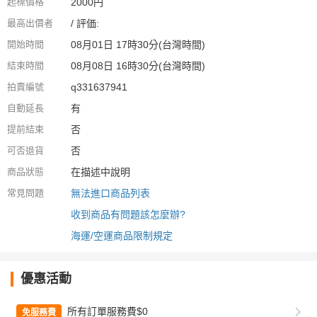
起標價格
2000円
最高出價者
/ 評価:
開始時間
08月01日 17時30分(台灣時間)
結束時間
08月08日 16時30分(台灣時間)
拍賣編號
q331637941
自動延長
有
提前結束
否
可否退貨
否
商品狀態
在描述中說明
常見問題
無法進口商品列表
收到商品有問題該怎麼辦?
海運/空運商品限制規定
優惠活動
所有訂單服務費$0
免服務費