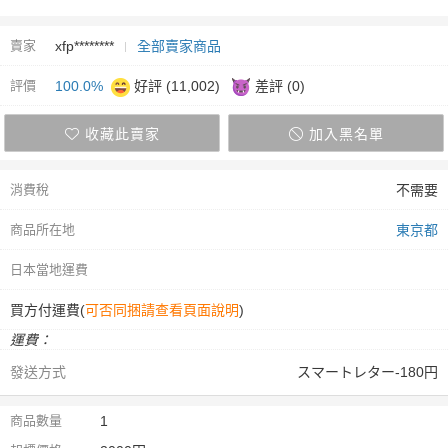
賣家
xfp********
全部賣家商品
評價
100.0%
好評 (11,002)
差評 (0)
收藏此賣家
加入黑名單
消費稅
不需要
商品所在地
東京都
日本當地運費
買方付運費(
可否同捆請查看頁面說明
)
運費：
發送方式
スマートレター-180円
商品數量
1