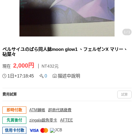
1 / 1
ベルサイユのばら同人誌moon glow1 、フェルゼンX マリー、
砧菜々
2,000円
現在
NT432元
1日+17:18:45
0
描述中說明
費用試算
試算
即時付款
ATM轉帳
超商代碼繳費
先買後付
zingala銀角零卡
AFTEE
信用卡付款