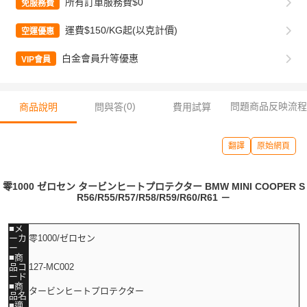
所有訂單服務費$0
免服務費
運費$150/KG起(以克計價)
空運優惠
白金會員升等優惠
VIP會員
0
)
問題商品反映流程
商品說明
問與答(
費用試算
翻譯
原始網頁
零1000 ゼロセン タービンヒートプロテクター BMW MINI COOPER S
R56/R55/R57/R58/R59/R60/R61 －
■メ
ーカ
零1000/ゼロセン
ー
■商
品コ
127-MC002
ード
■商
タービンヒートプロテクター
品名
■適