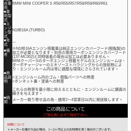
合車
BMW MINI COOPER S R56/R55/R57/R58/R59/R60/R61
両
■車
両型
式
■エ
ンジ
N18B16A (TURBO)
ン型
式
■年
－
式
※N18B16Aエンジン搭載車は純正エンジンカバーフード(樹脂製)の
■備
加工が必要となります。別売の専用カーボンエンジンカバーフード
考
(137-MC002)と同時装着の場合は加工は必要ありません。
MINIクーパーSのターボエンジン搭載モデルのエンジンルームは、
ターボチャージャーのエキゾーストハウジングからの放射熱によ
り、エンジンルーム内は常に過酷な環境にさらされています。
■商
品説
○エンジンルーム内のゴム・樹脂パーツへの熱害
明
○ボンネット裏・塗装への熱害
これらの熱害を最小限に抑えるとともに、エンジンルームに鏡面の
輝きを与えます。
■納
メーカー取り寄せ品の為、通常2～4営業日以内に発送致します。
期