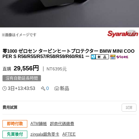
1 / 2
零1000 ゼロセン タービンヒートプロテクター BMW MINI COO
PER S R56/R55/R57/R58/R59/R60/R61 －
29,556円
直購
NT6395元
沒有自動延長時間
3日+13:43:52
0
新品
費用試算
試算
即時付款
ATM轉帳
超商代碼繳費
先買後付
zingala銀角零卡
AFTEE