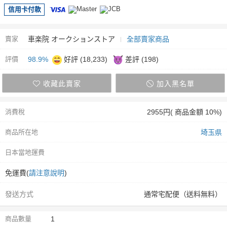
信用卡付款
賣家
車楽院 オークションストア
全部賣家商品
評價
98.9%
好評 (18,233)
差評 (198)
收藏此賣家
加入黑名單
消費稅
2955円( 商品金額 10%)
商品所在地
埼玉県
日本當地運費
免運費(
請注意說明
)
發送方式
通常宅配便（送料無料）
商品數量
1