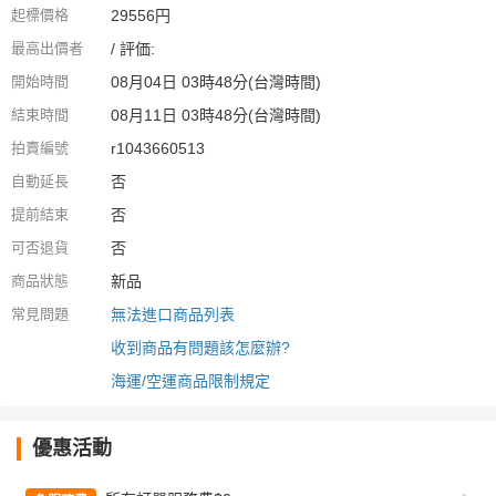
起標價格
29556円
最高出價者
/ 評価:
開始時間
08月04日 03時48分(台灣時間)
結束時間
08月11日 03時48分(台灣時間)
拍賣編號
r1043660513
自動延長
否
提前結束
否
可否退貨
否
商品狀態
新品
常見問題
無法進口商品列表
收到商品有問題該怎麼辦?
海運/空運商品限制規定
優惠活動