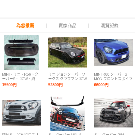
為您推薦
賣家商品
瀏覽記錄
MINI、ミニ、R56、ク
ミニ ジョンクーパーワ
MINI R60 クーパーS
ーパーS、 JCW、純
ークス クラブマン JCW
MON フロントスポイラ
正、カーボンエアスク
F54 フロント リップ ス
ー FRP/カーボン
15500円
52800円
66000円
ープ、エアスクープカ
ポイラー/ フロント ス
バー、内張、社外、タ
プリッタ― アンダー エ
ービンクールフィン、
プロン ディフューザー
冷却