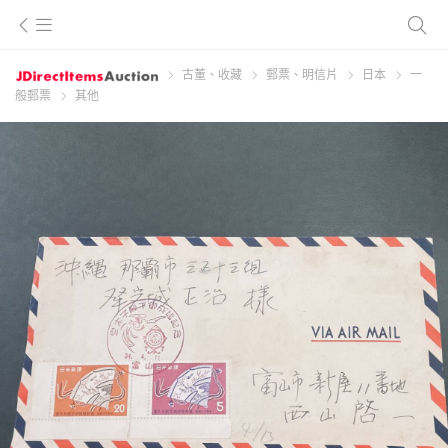
古董、收藏
郵票、明信片
日本
一
般郵票
其他