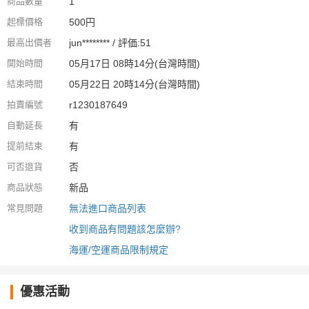
商品數量
1
起標價格
500円
最高出價者
jun******** / 評価:51
開始時間
05月17日 08時14分(台灣時間)
結束時間
05月22日 20時14分(台灣時間)
拍賣編號
r1230187649
自動延長
有
提前結束
有
可否退貨
否
商品狀態
新品
常見問題
無法進口商品列表
收到商品有問題該怎麼辦?
海運/空運商品限制規定
優惠活動