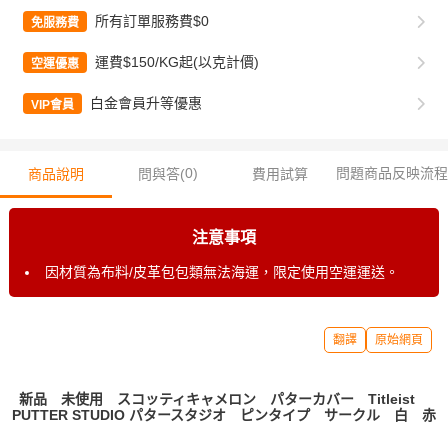
所有訂單服務費$0
免服務費
運費$150/KG起(以克計價)
空運優惠
白金會員升等優惠
VIP會員
0
)
問題商品反映流程
商品說明
問與答(
費用試算
注意事項
因材質為布料/皮革包包類無法海運，限定使用空運運送。
翻譯
原始網頁
新品 未使用 スコッティキャメロン パターカバー Titleist
PUTTER STUDIO パタースタジオ ピンタイプ サークル 白 赤