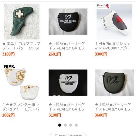
★ 本革！ ゴルフクラブ
★正規品★パーリーゲ
１円★Piretti ピレッテ
ブレードパター クロス
イツ PEARLY GATES
ィ PR-PC0007 パター
ピン型 パターカバー！
マスターバニーエディ
カバー（ホワイト）日
3100円
2601円
3300円
★
ション★大人気 コーテ
本正規品/マグネット開
ィングクリップ マレッ
閉★送料無料★
ト型パターカバー
★UNISEX★黒★
１円★フランク三浦 ラ
★正規品★パーリーゲ
★正規品★パーリーゲ
グジュアリーモデル パ
イツ PEARLY GATES
イツ PEARLY GATES
ターカバー (マレット
マスターバニーエディ
マスターバニーエディ
1002円
3100円
3600円
型) ホワイト/ゴールド
ション★大人気 コーテ
ション★大人気 PRO仕
（WHG）FRMR-HC★
ィングクリップ マレッ
様 2ボール/マレット型
送料無料★
ト型パターカバー
用パターカバー
★UNISEX★白★
★UNISEX★カーキ