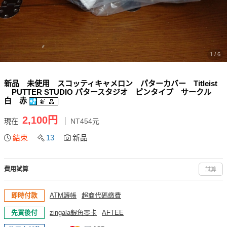
1 / 6
新品 未使用 スコッティキャメロン パターカバー Titleist
PUTTER STUDIO パタースタジオ ピンタイプ サークル
白 赤
2,100円
現在
NT454元
結束
13
新品
費用試算
試算
即時付款
ATM轉帳
超商代碼繳費
先買後付
zingala銀角零卡
AFTEE