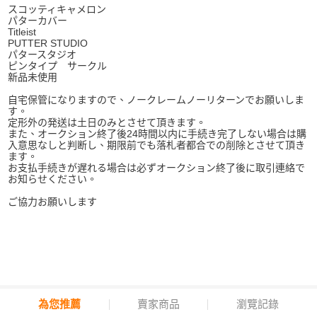
スコッティキャメロン
パターカバー
Titleist
PUTTER STUDIO
パタースタジオ
ピンタイプ サークル
新品未使用
自宅保管になりますので、ノークレームノーリターンでお願いしま
す。
定形外の発送は土日のみとさせて頂きます。
また、オークション終了後24時間以内に手続き完了しない場合は購
入意思なしと判断し、期限前でも落札者都合での削除とさせて頂き
ます。
お支払手続きが遅れる場合は必ずオークション終了後に取引連絡で
お知らせください。
ご協力お願いします
為您推薦
賣家商品
瀏覽記錄