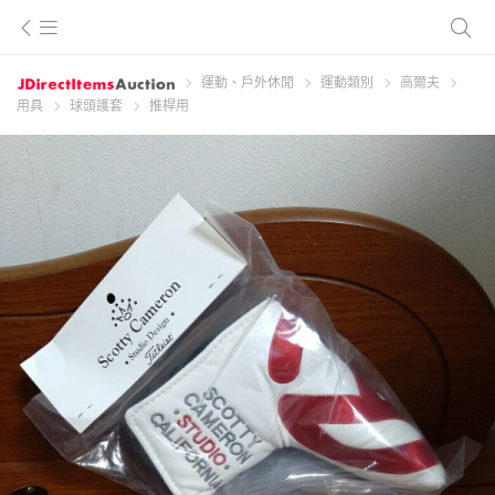
運動、戶外休閒
運動類別
高爾夫
用具
球頭護套
推桿用