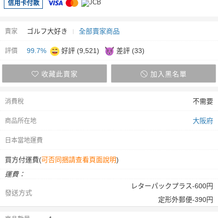
信用卡付款
賣家
ゴルフ大好き
全部賣家商品
評價
99.7%
好評 (9,521)
差評 (33)
收藏此賣家
加入黑名單
消費稅
不需要
商品所在地
大阪府
日本當地運費
買方付運費(
可否同捆請查看頁面說明
)
運費：
レターパックプラス-600円
發送方式
定形外郵便-390円