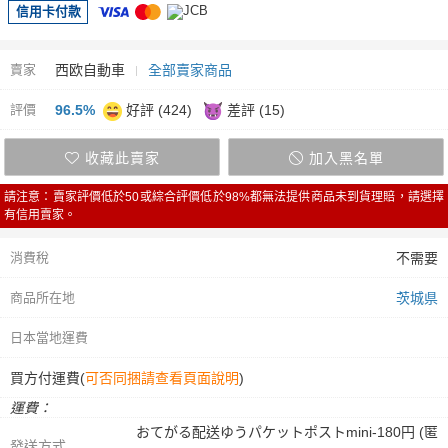
信用卡付款
賣家
西欧自動車
全部賣家商品
評價
96.5%
好評 (424)
差評 (15)
收藏此賣家
加入黑名單
請注意：賣家評價低於50或綜合評價低於98%都無法提供商品未到貨理賠，請選擇
有信用賣家。
消費稅
不需要
商品所在地
茨城県
日本當地運費
買方付運費(
可否同捆請查看頁面說明
)
運費：
おてがる配送ゆうパケットポストmini-180円 (匿
發送方式