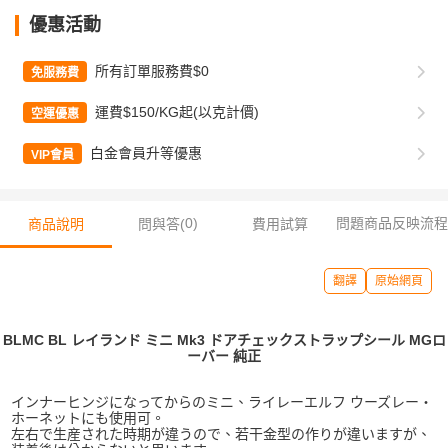
優惠活動
所有訂單服務費$0
免服務費
運費$150/KG起(以克計價)
空運優惠
白金會員升等優惠
VIP會員
0
)
問題商品反映流程
商品說明
問與答(
費用試算
翻譯
原始網頁
BLMC BL レイランド ミニ Mk3 ドアチェックストラップシール MGロ
ーバー 純正
インナーヒンジになってからのミニ、ライレーエルフ ウーズレー・
ホーネットにも使用可。
左右で生産された時期が違うので、若干金型の作りが違いますが、