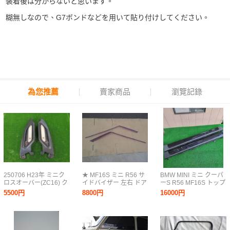
装着後は分からないと思います。
糊無しなので、G7ボンドなどを用いて貼り付けしてください。
為您推薦
賣家商品
瀏覽記錄
250706 H23年 ミニク
★ MF16S ミニ R56 サ
BMW MINI ミニ クーパ
ロスオーバー(ZC16) ク
イドバイザー 左右 ドア
ーS R56 MF16S トップ
ーパーS 純正 サイドマ
バイザー ★ BMWミニ
サン サイドステップ サ
5500円
8800円
16000円
ーカー 左右セット
MINI ME14 MF16 SU16
イドスポイラー
[3D507]
SV16 クーパー クーパ
TOPSUN 056-0301 左
ーS
右セット