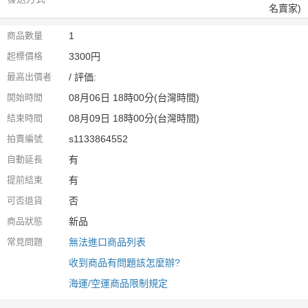
名賣家)
商品數量
1
起標價格
3300円
最高出價者
/ 評価:
開始時間
08月06日 18時00分(台灣時間)
結束時間
08月09日 18時00分(台灣時間)
拍賣編號
s1133864552
自動延長
有
提前結束
有
可否退貨
否
商品狀態
新品
常見問題
無法進口商品列表
收到商品有問題該怎麼辦?
海運/空運商品限制規定