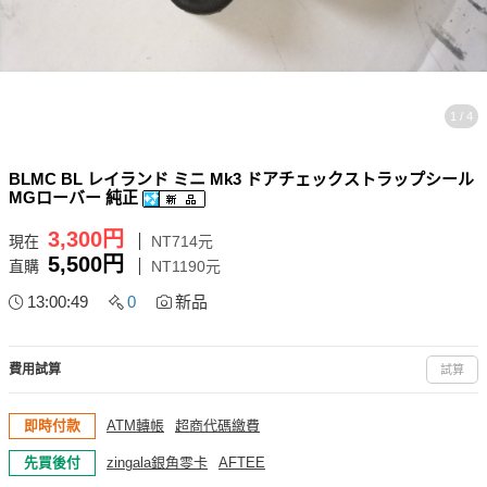
1 / 4
BLMC BL レイランド ミニ Mk3 ドアチェックストラップシール
MGローバー 純正
3,300円
現在
NT714元
5,500円
直購
NT1190元
13:00:49
0
新品
費用試算
試算
即時付款
ATM轉帳
超商代碼繳費
先買後付
zingala銀角零卡
AFTEE