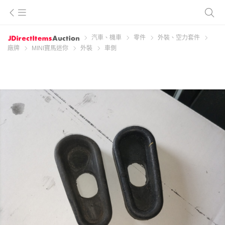
汽車、機車
零件
外裝、空力套件
廠牌
MINI寶馬迷你
外裝
車側