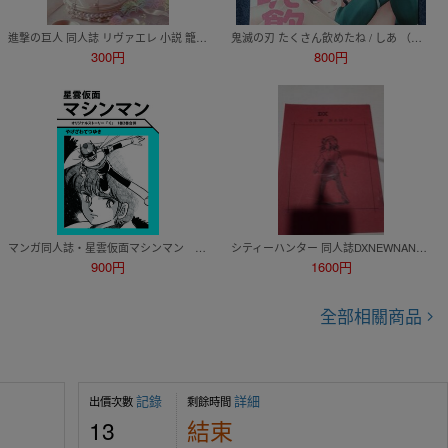
進撃の巨人 同人誌 リヴァエレ 小説 籠の鳥 総集編 サバ サバ缶工房 リヴァイ エレン
鬼滅の刃 たくさん飲めたね / しあ （鬼舞辻無惨×竈門炭治郎） / Langsat 鬼舞炭 きぶたん
300円
800円
マンガ同人誌・星雲仮面マシンマン ※石ノ森作画風自費出版漫画
シティーハンター 同人誌DXNEWNANBU 撩X 香、年楳康一、北条司専門店
900円
1600円
全部相關商品
記錄
詳細
出價次數
剩餘時間
13
結束