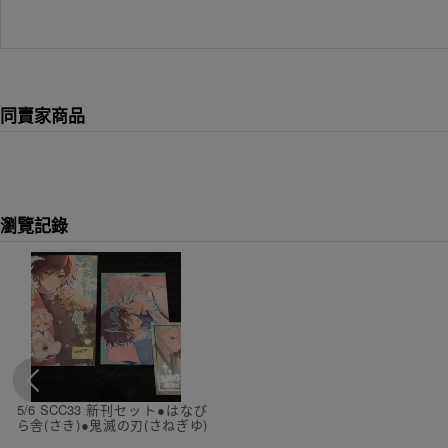
同賣家商品
瀏覽記錄
5/6 SCC33 新刊セット●はなび
ら舎(さき)●鬼滅の刃(さねぎゆ)
同人誌●