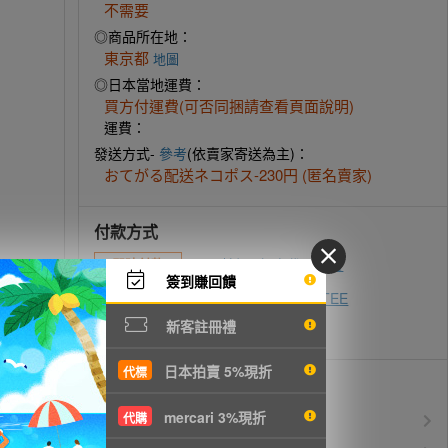
不需要
◎商品所在地：
東京都
地圖
◎日本當地運費：
買方付運費(可否同捆請查看頁面說明)
運費：
發送方式-
參考
(依賣家寄送為主)：
おてがる配送ネコポス-230円 (匿名賣家)
付款方式
ATM轉帳
超商代碼繳費
即時付款
簽到賺回饋
zingala銀角零卡
AFTEE
先買後付
新客註冊禮
信用卡付款
日本拍賣 5%現折
代標
優惠活動
mercari 3%現折
代購
所有訂單服務費$0
免服務費