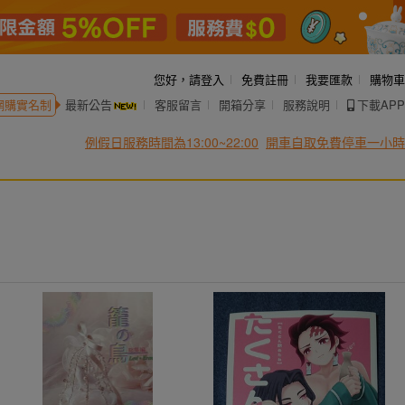
您好，
請登入
免費註冊
我要匯款
購物車
網購實名制
最新公告
客服留言
開箱分享
服務說明
下載APP
例假日服務時間為13:00~22:00
開車自取免費停車一小時