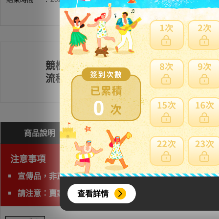
競標
註冊會員
流程
0
商品說明
問與答(
0
)
費用試算
注意事項
宣傳品，非正規店正式販售商品。
請注意：賣家評價低於50或綜合評價低於98%都無法提
查看詳情