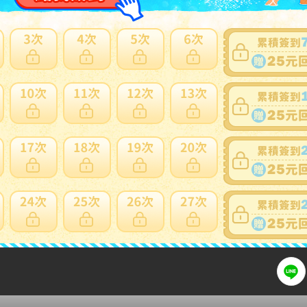
可否退貨
：
否
出價競標
得標填寫委託單
問題商品反映流程
供商品未到貨理賠，請選擇有信用賣家。