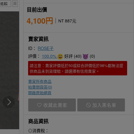
目前出價
4,100円
NT 887元
賣家資訊
ID：
ROSE子
評價：
100.0%
好評 (40)
(0)
請注意：賣家評價低於50或綜合評價低於98%都無法提
供商品未到貨理賠，請選擇有信用賣家。
賣家所有商品
拍賣問與答(
0
)
開啟原始網頁
收藏此賣家
加入黑名單
商品資訊
◎消費稅：