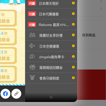
運費$150/KG起(以克計價)
空運優惠
日本樂天現折
代購
白金會員升等優惠
VIP會員
日本代購優惠
代購
Rakuma 最高10%現折
代購
商品抵台通知出貨
收到商品
推薦好友享好禮
日本空運優惠
zingala銀角零卡
寫開箱送回饋金
會員分級制度