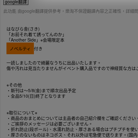
google翻譯
此功能 由google翻譯提供參考，樂淘不保證翻譯內容之正確性，詳
はなびら舎(さき)
「お前それ着て誘ってんのか」
「Another Side」※会場限定本
ノベルティ
付き
一読しましたので綺麗なうちに出品いたします。
傷や汚れは見当たりませんがイベント購入品ですので神経質な方は
※その他
・新刊は～5/8(金)まで順次出品予定
・全品5/10(日)終了となります
※取引について※
・商品のおまとめについては主品者の自己紹介欄をご確認ください
・ご挨拶のメッセージは必要ございません。
・折れ防止(段ボール)、水濡れ防止、厚さある場合はプチプチを使
・厚さのないものはネコポス、それ以外は宅急便で送ります。(国内