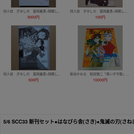
同人誌 ぎゆしの 冨岡義勇×胡蝶しのぶ 狐の嫁入りアンソロジー 涅槃戯雨
同人誌 ぎゆしの 冨岡義勇×胡蝶しのぶ 合同ペーパー(中に漫画あり)
3000円
100円
同人誌 ぎゆしの 冨岡義勇×胡蝶しのぶ 合同ペーパー(中に小説、ウラ面にもイラストあり)
新谷かおる 和田慎二「黒い子守歌」八十八夜 砂の薔薇 vs スケバン刑事 同人誌
500円
10000円
5/6 SCC33 新刊セット●はなびら舎(さき)●鬼滅の刃(さ