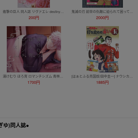
進撃の巨人 同人誌 リヴァエレ destiny サバ サバ缶工房 リヴァイ エレン
鬼滅の刃 前世の仇敵に迫られて困っています！ / しらたま （鬼舞辻無惨×竈門炭治郎） / 白屋 鬼舞炭
200円
2000円
湯けむり ほろ宵 ロマンチシズム 青林檎パイ aoringo pie 呪術廻戦 五条悟 女夢主 夢本
[はぁとふる売国奴/田中圭一] ナウシカ ラピュタ 魔女の宅急便 銀河鉄道999 ゴルゴ13 別冊 田中圭一 打ち止めの赤い玉 ファイナル
1700円
1885円
ねぎゆ)同人誌●