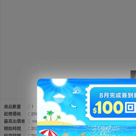
商品數量
：
1
起標價格
：
2500円
最高出價者
：
nan******** / 評價:541
開始時間
：
2026年05月06日 19時49分(台灣時間)
結束時間
：
2026年05月10日 20時54分(台灣時間)