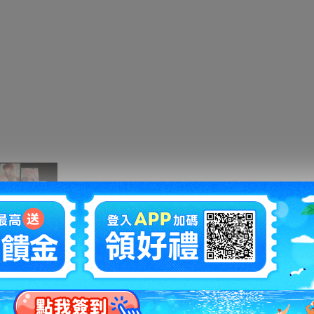
拍賣編號
：
s1228985426
商品新舊
：
在描述中說明(
說明
)
自動延長
：
有
認証限制
：
否
提前結束
：
有