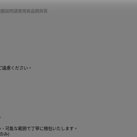
細問題說明請使用商品問與答
ご遠慮ください。
。
い、可能な範囲で丁寧に梱包いたします。
のみ)