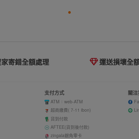
賣家寄錯全額處理
運送損壞全
支付方式
關注
ATM
web-ATM
Fa
Li
超商繳費( 7-11 ibon)
貨到付款
AFTEE(貨到後付款)
zingala銀角零卡