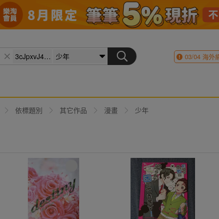
03/04
海外
依標題別
其它作品
漫畫
少年