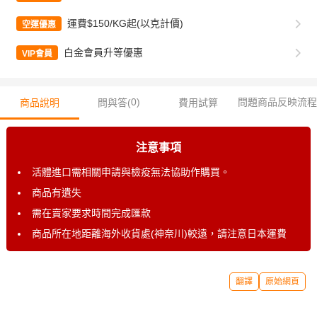
運費$150/KG起(以克計價)
空運優惠
白金會員升等優惠
VIP會員
0
)
問題商品反映流程
商品說明
問與答(
費用試算
注意事項
活體進口需相關申請與檢疫無法協助作購買。
商品有遺失
需在賣家要求時間完成匯款
商品所在地距離海外收貨處(神奈川)較遠，請注意日本運費
翻譯
原始網頁