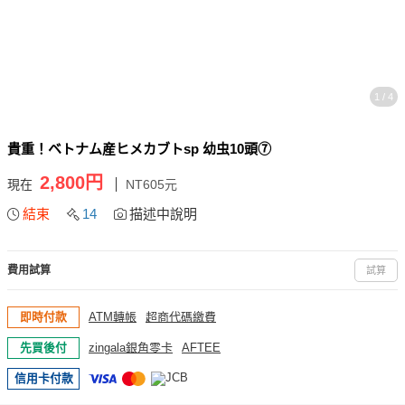
1 / 4
貴重！ベトナム産ヒメカブトsp 幼虫10頭⑦
2,800円
現在
NT605元
結束
14
描述中說明
費用試算
試算
即時付款
ATM轉帳
超商代碼繳費
先買後付
zingala銀角零卡
AFTEE
信用卡付款