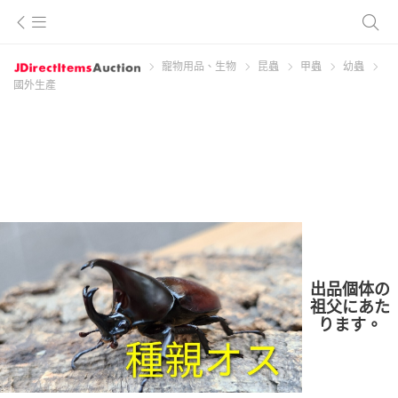
寵物用品、生物
昆蟲
甲蟲
幼蟲
國外生產
出品個体の
祖父にあた
ります。