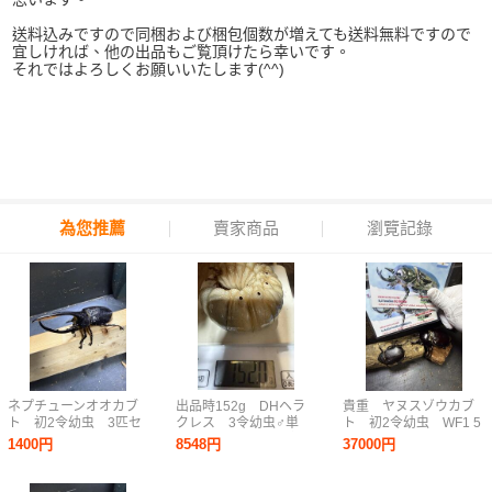
送料込みですので同梱および梱包個数が増えても送料無料ですので
宜しければ、他の出品もご覧頂けたら幸いです。
それではよろしくお願いいたします(^^)
為您推薦
賣家商品
瀏覽記錄
ネプチューンオオカブ
出品時152g DHヘラ
貴重 ヤヌスゾウカブ
ト 初2令幼虫 3匹セ
クレス 3令幼虫♂単
ト 初2令幼虫 WF1 5
ット
ヘラクレスオオカブ
匹セット ヤヌス ア
1400円
8548円
37000円
ト sunsun-hibiscus
ルゼンチヌム
様 累代