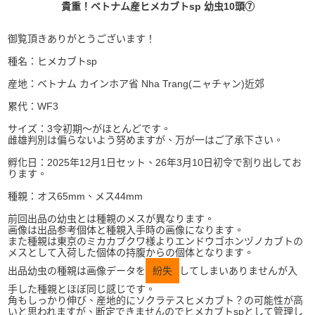
貴重！ベトナム産ヒメカブトsp 幼虫10頭⑦
御覧頂きありがとうございます！
種名：ヒメカブトsp
産地：ベトナム カインホア省 Nha Trang(ニャチャン)近郊
累代：WF3
サイズ：3令初期〜がほとんどです。
雌雄判別は偏らないよう努めますが、万が一はご了承下さい。
孵化日：2025年12月1日セット、26年3月10日初令で割り出してお
ります。
種親：オス65mm、メス44mm
前回出品の幼虫とは種親のメスが異なります。
画像は出品参考個体と種親入手時の画像になります。
また種親は東京のミカカブクワ様よりエンドウゴホンヅノカブトの
メスとして入荷した個体の持腹からの個体となります。
出品幼虫の種親は画像データを
紛失
してしまいありませんが入
手した種親とほぼ同じ感じです。
角もしっかり伸び、産地的にソクラテスヒメカブト？の可能性が高
いと思われますが、断定できませんのでヒメカブトspとして管理し