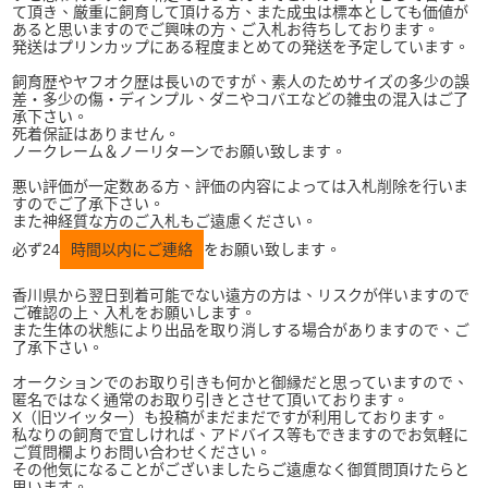
て頂き、厳重に飼育して頂ける方、また成虫は標本としても価値が
あると思いますのでご興味の方、ご入札お待ちしております。
発送はプリンカップにある程度まとめての発送を予定しています。
飼育歴やヤフオク歴は長いのですが、素人のためサイズの多少の誤
差・多少の傷・ディンプル、ダニやコバエなどの雑虫の混入はご了
承下さい。
死着保証はありません。
ノークレーム＆ノーリターンでお願い致します。
悪い評価が一定数ある方、評価の内容によっては入札削除を行いま
すのでご了承下さい。
また神経質な方のご入札もご遠慮ください。
必ず24
時間以内にご連絡
をお願い致します。
香川県から翌日到着可能でない遠方の方は、リスクが伴いますので
ご確認の上、入札をお願いします。
また生体の状態により出品を取り消しする場合がありますので、ご
了承下さい。
オークションでのお取り引きも何かと御縁だと思っていますので、
匿名ではなく通常のお取り引きとさせて頂いております。
X（旧ツイッター）も投稿がまだまだですが利用しております。
私なりの飼育で宜しければ、アドバイス等もできますのでお気軽に
ご質問欄よりお問い合わせください。
その他気になることがございましたらご遠慮なく御質問頂けたらと
思います。