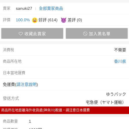
賣家
sanuki27
全部賣家商品
評價
100.0%
好評 (614)
差評 (0)
收藏此賣家
加入黑名單
消費稅
不需要
商品所在地
香川県
日本當地運費
免運費(
請注意說明
)
ゆうパック
發送方式
宅急便（ヤマト運輸）
商品所在地距離海外收貨處(神奈川)較遠，請注意日本運費
商品數量
1