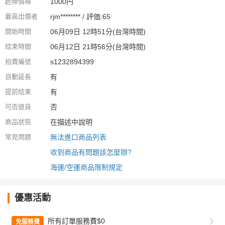
起標價格
1000円
最高出價者
rjm******** / 評価:65
開始時間
06月09日 12時51分(台灣時間)
結束時間
06月12日 21時56分(台灣時間)
拍賣編號
s1232894399
自動延長
有
提前結束
有
可否退貨
否
商品狀態
在描述中說明
常見問題
無法進口商品列表
收到商品有問題該怎麼辦?
海運/空運商品限制規定
優惠活動
所有訂單服務費$0
免服務費