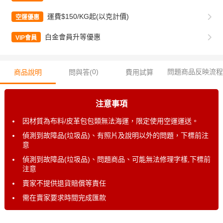
運費$150/KG起(以克計價)
空運優惠
白金會員升等優惠
VIP會員
0
)
問題商品反映流程
商品說明
問與答(
費用試算
注意事項
因材質為布料/皮革包包類無法海運，限定使用空運運送。
偵測到故障品(垃圾品)、有照片及說明以外的問題，下標前注
意
偵測到故障品(垃圾品)、問題商品、可能無法修理字樣,下標前
注意
賣家不提供退貨賠償等責任
需在賣家要求時間完成匯款