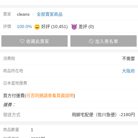
賣家
cleans
全部賣家商品
評價
100.0%
好評 (10,451)
差評 (0)
收藏此賣家
加入黑名單
消費稅
不需要
商品所在地
大阪府
日本當地運費
買方付運費(
可否同捆請查看頁面說明
)
運費：
發送方式
飛脚宅配便（佐川急便）-2180円
商品數量
1