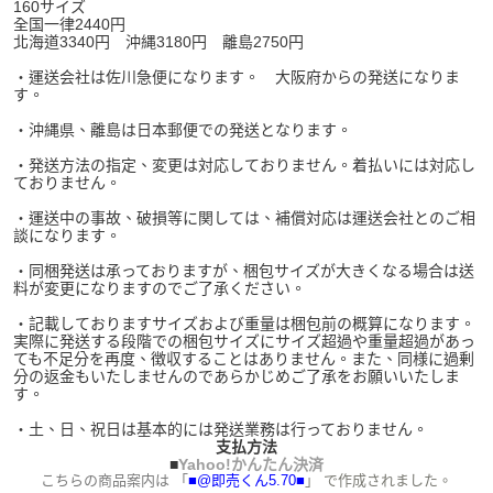
160サイズ
全国一律2440円
北海道3340円 沖縄3180円 離島2750円
・運送会社は佐川急便になります。 大阪府からの発送になりま
す。
・沖縄県、離島は日本郵便での発送となります。
・発送方法の指定、変更は対応しておりません。着払いには対応し
ておりません。
・運送中の事故、破損等に関しては、補償対応は運送会社とのご相
談になります。
・同梱発送は承っておりますが、梱包サイズが大きくなる場合は送
料が変更になりますのでご了承ください。
・記載しておりますサイズおよび重量は梱包前の概算になります。
実際に発送する段階での梱包サイズにサイズ超過や重量超過があっ
ても不足分を再度、徴収することはありません。また、同様に過剰
分の返金もいたしませんのであらかじめご了承をお願いいたしま
す。
・土、日、祝日は基本的には発送業務は行っておりません。
支払方法
■
Yahoo!かんたん決済
こちらの商品案内は 「
■@即売くん5.70■
」 で作成されました。