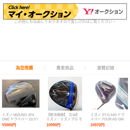
この他にも出品しておりますので宜しければご覧ください。
為您推薦
賣家商品
瀏覽記錄
ミズノ MIZUNO JPX
【即決価格】【1W】
ミズノ ST-G 440 ドラ
ONE ドライバー 10.5°/
ミズノ／ミズノプロ モ
イバー TOUR AD GM
テンセイ レッド MM
デル−E／7.5−11.5度／
D53 9.5度 SR 日本仕様
55000円
10990円
24970円
D50/SR nanoalloy
ツアーAD GM−1 D／
レンチ付