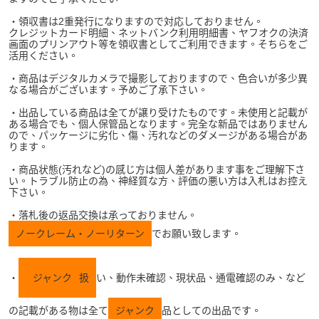
・領収書は2重発行になりますので対応しておりません。
クレジットカード明細、ネットバンク利用明細書、ヤフオクの決済
画面のプリンアウト等を領収書としてご利用できます。そちらをご
活用ください。
・商品はデジタルカメラで撮影しておりますので、色合いが多少異
なる場合がございます。予めご了承下さい。
・出品している商品は全てが譲り受けたものです。未使用と記載が
ある場合でも、個人保管品となります。完全な新品ではありません
ので、パッケージに劣化、傷、汚れなどのダメージがある場合があ
ります。
・商品状態(汚れなど)の感じ方は個人差があります事をご理解下さ
い。トラブル防止の為、神経質な方、評価の悪い方は入札はお控え
下さい。
・落札後の返品交換は承っておりません。
ノークレーム・ノーリターン
でお願い致します。
・
ジャンク
扱
い、動作未確認、現状品、通電確認のみ、など
の記載がある物は全て
ジャンク
品としての出品です。