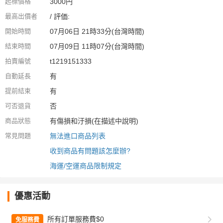
起標價格
3000円
最高出價者
/ 評価:
開始時間
07月06日 21時33分(台灣時間)
結束時間
07月09日 11時07分(台灣時間)
拍賣編號
t1219151333
自動延長
有
提前結束
有
可否退貨
否
商品狀態
有傷損和汙損(在描述中說明)
常見問題
無法進口商品列表
收到商品有問題該怎麼辦?
海運/空運商品限制規定
優惠活動
所有訂單服務費$0
免服務費