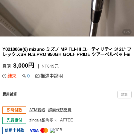
1 / 5
Y021006■(6) mizuno ミズノ MP FLI-HI ユーティリティ 3/ 21° フ
レックスSR N.S.PRO 950GH GOLF PRIDE ツアーベルベット■
3,000円
直購
NT649元
結束
0
描述中說明
費用試算
試算
即時付款
ATM轉帳
超商代碼繳費
先買後付
zingala銀角零卡
AFTEE
信用卡付款