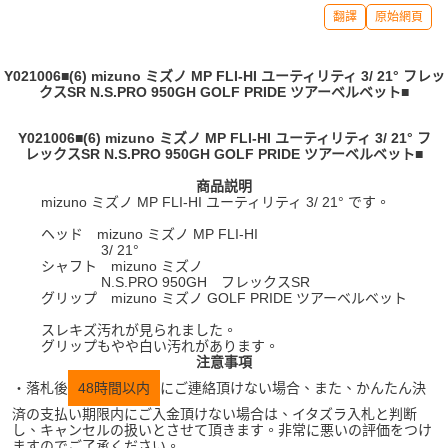
翻譯
原始網頁
Y021006■(6) mizuno ミズノ MP FLI-HI ユーティリティ 3/ 21° フレッ
クスSR N.S.PRO 950GH GOLF PRIDE ツアーベルベット■
Y021006■(6) mizuno ミズノ MP FLI-HI ユーティリティ 3/ 21° フ
レックスSR N.S.PRO 950GH GOLF PRIDE ツアーベルベット■
商品説明
mizuno ミズノ MP FLI-HI ユーティリティ 3/ 21° です。
ヘッド mizuno ミズノ MP FLI-HI
3/ 21°
シャフト mizuno ミズノ
N.S.PRO 950GH フレックスSR
グリップ mizuno ミズノ GOLF PRIDE ツアーベルベット
スレキズ汚れが見られました。
グリップもやや白い汚れがあります。
注意事項
・落札後
48時間以内
にご連絡頂けない場合、また、かんたん決
済の支払い期限内にご入金頂けない場合は、イタズラ入札と判断
し、キャンセルの扱いとさせて頂きます。非常に悪いの評価をつけ
ますのでご了承ください。