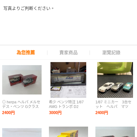
写真よりご判断ください。
為您推薦
賣家商品
瀏覽記錄
◎ herpa ヘルパ メルセ
希少 ベンツ特注 1/87
1/87 ミニカー 3台セ
デス・ベンツ Gクラス
AMG トランポ D2
ット ヘルパ マツ
ゲレンデヴァーゲン
Privat ヘルパ
ダ Xedos 9 (ミレーニ
2400円
3000円
2400円
300GE×230GE Cabrio
ア) helpa HOゲージ
2台セット 1/87 ヤナセ
モデルカー Mazda ユ
ーノス800