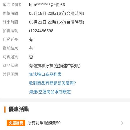
最高出價者
hpb******** / 評価:66
開始時間
05月15日 22時16分(台灣時間)
結束時間
05月21日 22時16分(台灣時間)
拍賣編號
t1224486598
自動延長
有
提前結束
有
可否退貨
否
商品狀態
有傷損和汙損(在描述中說明)
常見問題
無法進口商品列表
收到商品有問題該怎麼辦?
海運/空運商品限制規定
優惠活動
所有訂單服務費$0
免服務費