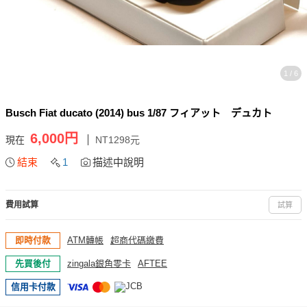
1 / 6
Busch Fiat ducato (2014) bus 1/87 フィアット デュカト
6,000円
現在
NT1298元
結束
1
描述中說明
費用試算
試算
即時付款
ATM轉帳
超商代碼繳費
先買後付
zingala銀角零卡
AFTEE
信用卡付款