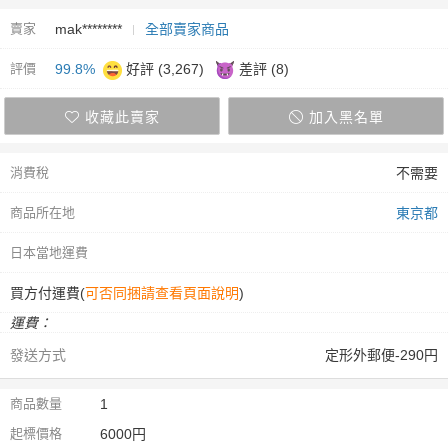
賣家
mak********
全部賣家商品
評價
99.8%
好評 (3,267)
差評 (8)
收藏此賣家
加入黑名單
消費稅
不需要
商品所在地
東京都
日本當地運費
買方付運費(
可否同捆請查看頁面說明
)
運費：
發送方式
定形外郵便-290円
商品數量
1
起標價格
6000円