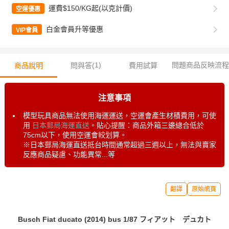
運費$150/KG起(以克計價)
空運優惠
白金會員升等優惠
VIP會員
1
)
問題商品反映流程
商品說明
問與答(
費用試算
注意事項
模型玩具商品無法使用海運運送，空運會產生材積費用，可使
用
日本郵局海運直送
。貼心提醒：商品外箱三邊總合低於
75cm以下，使用空運會較划算。
※日本郵局海運直送抵台時間通常超過三週以上，無法與賣家
反應商品疑慮、功能異常...等
翻譯
原始網頁
Busch Fiat ducato (2014) bus 1/87 フィアット デュカト