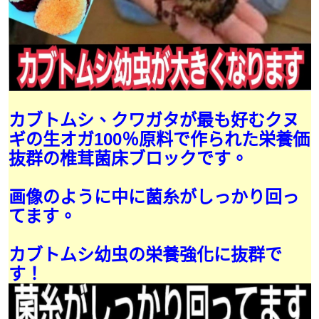
カブトムシ、クワガタが最も好むクヌ
ギの生オガ100％原料で作られた栄養価
抜群の椎茸菌床ブロックです。
画像のように中に菌糸がしっかり回っ
てます。
カブトムシ幼虫の栄養強化に抜群で
す！