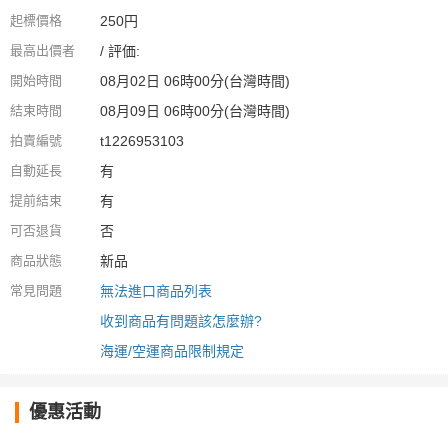
起標價格
250円
最高出價者
/ 評価:
開始時間
08月02日 06時00分(台灣時間)
結束時間
08月09日 06時00分(台灣時間)
拍賣編號
t1226953103
自動延長
有
提前結束
有
可否退貨
否
商品狀態
新品
常見問題
無法進口商品列表
收到商品有問題該怎麼辦?
海運/空運商品限制規定
優惠活動