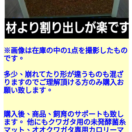
※画像は在庫の中の1点を撮影したもの
です。
多少、崩れてたり形が違うものも混ざ
りますのでご理解頂ける方のみ購入お
願い致します。
購入後、商品、飼育のサポートも致し
ます。 他にもクワガタ用の未発酵菌糸
マット、オオクワガタ専用カロリーマ