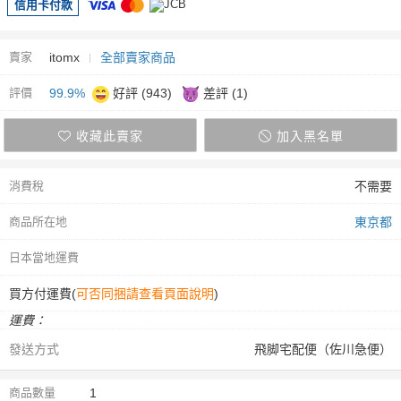
信用卡付款
賣家
itomx
全部賣家商品
評價
99.9%
好評 (943)
差評 (1)
收藏此賣家
加入黑名單
消費稅
不需要
商品所在地
東京都
日本當地運費
買方付運費(
可否同捆請查看頁面說明
)
運費：
發送方式
飛脚宅配便（佐川急便）
商品數量
1