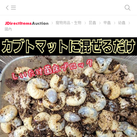
寵物用品、生物
昆蟲
甲蟲
幼蟲
國內