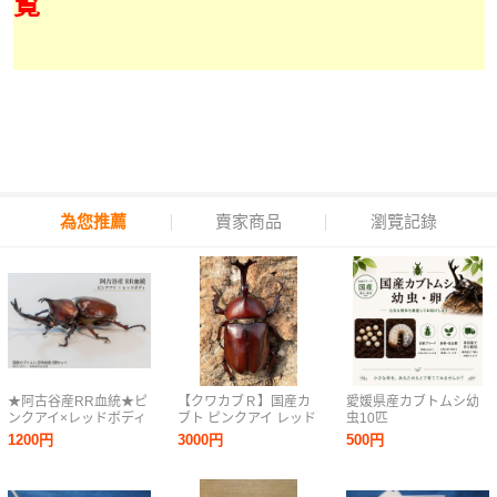
覧
為您推薦
賣家商品
瀏覽記錄
★阿古谷産RR血統★ピ
【クワカブＲ】国産カ
愛媛県産カブトムシ幼
ンクアイ×レッドボディ
ブト ピンクアイ レッド
虫10匹
国産カブトムシ幼虫5頭
ボディ 初2令幼虫10頭
1200円
3000円
500円
初〜2令 CBF4 親
(レッドアイ) (即決で死
♂74.3mm 同腹80mm超
着補償1頭あり) ②