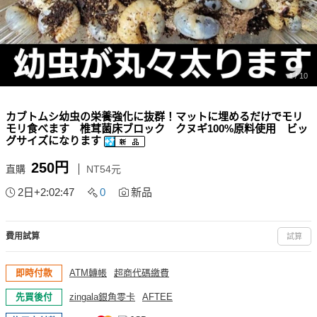
1 / 10
カブトムシ幼虫の栄養強化に抜群！マットに埋めるだけでモリ
モリ食べます 椎茸菌床ブロック クヌギ100%原料使用 ビッ
グサイズになります
250円
直購
NT54元
2日+2:02:45
0
新品
費用試算
試算
即時付款
ATM轉帳
超商代碼繳費
先買後付
zingala銀角零卡
AFTEE