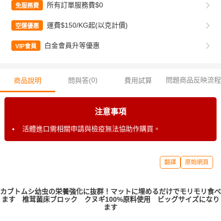
所有訂單服務費$0
免服務費
運費$150/KG起(以克計價)
空運優惠
白金會員升等優惠
VIP會員
0
)
問題商品反映流程
商品說明
問與答(
費用試算
注意事項
活體進口需相關申請與檢疫無法協助作購買。
翻譯
原始網頁
カブトムシ幼虫の栄養強化に抜群！マットに埋めるだけでモリモリ食べ
ます 椎茸菌床ブロック クヌギ100%原料使用 ビッグサイズになり
ます