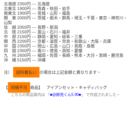
北海道 2350円 --- 北海道
北東北 1900円 --- 青森・秋田・岩手
南東北 1900円 --- 宮城・山形・福島
関 東 2000円 --- 茨城・栃木・群馬・埼玉・千葉・東京・神奈川・
山梨
信 越 2050円 --- 長野・新潟
北 陸 2150円 --- 富山・石川・福井
中 部 2150円 --- 静岡・愛知・岐阜・三重
関 西 2200円 --- 京都・滋賀・奈良・和歌山・大阪・兵庫
中 国 2350円 --- 岡山・広島・山口・鳥取・島根
四 国 2350円 --- 香川・徳島・高知・愛媛
九 州 2600円 --- 福岡・佐賀・長崎・熊本・大分・宮崎・鹿児島
沖 縄 5150円 --- 沖縄
注）
送料着払い
の場合は上記金額と異なります。
【
同梱不可
商品】 アイアンセット・キャディバッグ
こちらの商品案内は 「
■@即売くん5.90■
」 で作成されました。