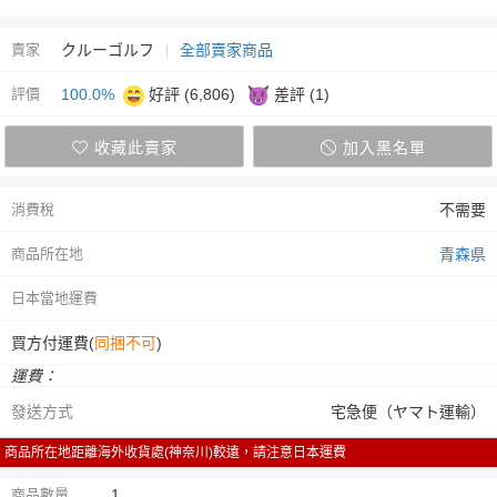
賣家
クルーゴルフ
全部賣家商品
評價
100.0%
好評 (6,806)
差評 (1)
收藏此賣家
加入黑名單
消費稅
不需要
商品所在地
青森県
日本當地運費
買方付運費(
同捆不可
)
運費：
發送方式
宅急便（ヤマト運輸）
商品所在地距離海外收貨處(神奈川)較遠，請注意日本運費
商品數量
1