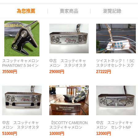
為您推薦
賣家商品
瀏覽記錄
スコッティキャメロン
中古 スコッティキャ
ツイストネック！！SC
PHANTOM7.5 34イン
メロン スタジオスタ
スタジオセレクト スク
チ 新品ヘッドカバー
イル NP2プラス 34
エアバック No.2 ☆ ミ
35500円
29000円
27222円
ラーフィニッシュ！正
規品です！
中古 スコッティキャ
【SCOTTY CAMERON
中古 スコッティキャ
メロン スタジオスタ
スコティキャメロン
メロン セレクトNP
イル スクエアバック
PRO PLATINUMパタ
M2 スタビリティシャ
51000円
10000円
12000円
2 34
ー】NEW PORT MIL-
フト