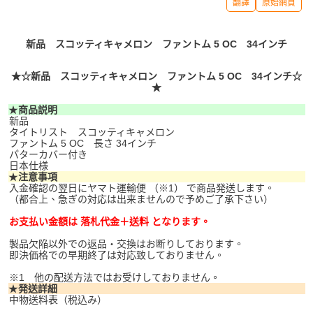
翻譯
原始網頁
新品 スコッティキャメロン ファントム 5 OC 34インチ
★☆新品 スコッティキャメロン ファントム 5 OC 34インチ☆
★
★
商品説明
新品
タイトリスト スコッティキャメロン
ファントム 5 OC 長さ 34インチ
パターカバー付き
日本仕様
★
注意事項
入金確認の翌日にヤマト運輸便 （※1） で商品発送します。
（都合上、急ぎの対応は出来ませんので予めご了承下さい）
お支払い金額は 落札代金＋送料 となります。
製品欠陥以外での返品・交換はお断りしております。
即決価格での早期終了は対応致しておりません。
※1 他の配送方法ではお受けしておりません。
★
発送詳細
中物送料表（税込み）