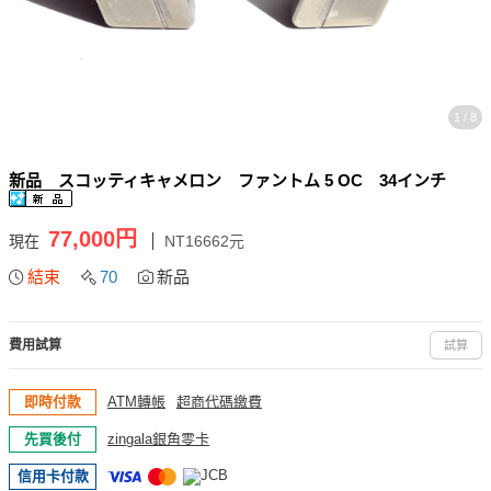
1 / 8
新品 スコッティキャメロン ファントム 5 OC 34インチ
77,000円
現在
NT16662元
結束
70
新品
費用試算
試算
即時付款
ATM轉帳
超商代碼繳費
先買後付
zingala銀角零卡
信用卡付款