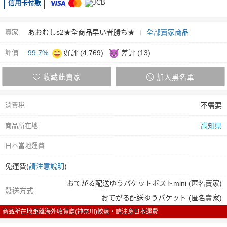
信用卡付款
賣家
あおむしs2★全商品早い者勝ち★
全部賣家商品
評價
99.7%
好評 (4,769)
差評 (13)
收藏此賣家
加入黑名單
消費稅
不需要
商品所在地
高知県
日本當地運費
免運費(
請注意說明
)
おてがる配送ゆうパケットポストmini (匿名賣家)
發送方式
おてがる配送ゆうパケット (匿名賣家)
商品所在地距離海外收貨處(神奈川)較遠，請注意日本運費