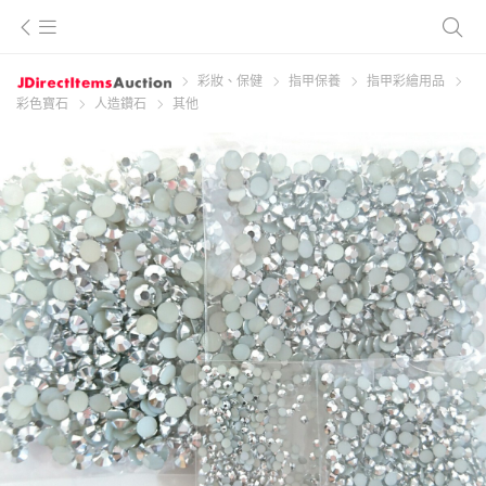
彩妝、保健
指甲保養
指甲彩繪用品
彩色寶石
人造鑽石
其他