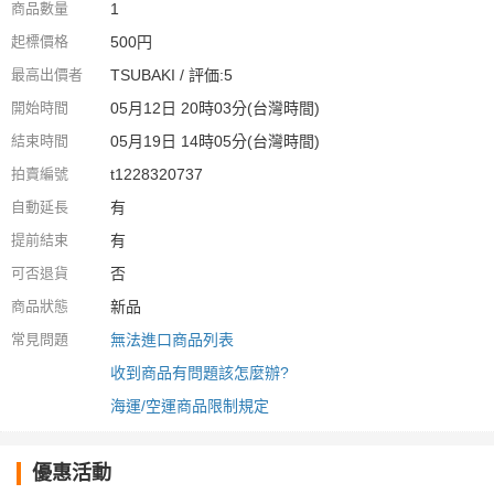
商品數量
1
起標價格
500円
最高出價者
TSUBAKI / 評価:5
開始時間
05月12日 20時03分(台灣時間)
結束時間
05月19日 14時05分(台灣時間)
拍賣編號
t1228320737
自動延長
有
提前結束
有
可否退貨
否
商品狀態
新品
常見問題
無法進口商品列表
收到商品有問題該怎麼辦?
海運/空運商品限制規定
優惠活動