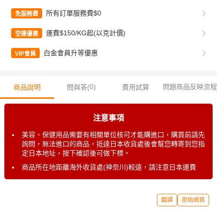
所有訂單服務費$0
免服務費
運費$150/KG起(以克計價)
空運優惠
白金會員升等優惠
VIP會員
0
)
問題商品反映流程
商品說明
問與答(
費用試算
注意事項
美容、保健用品需要有相關單位核可才能購進口，購買前請先
詢問，無法進口的商品，抵達日本收貨處後會幫您轉寄到您指
定日本地址，按下確認後可做下標。
商品所在地距離海外收貨處(神奈川)較遠，請注意日本運費
翻譯
原始網頁