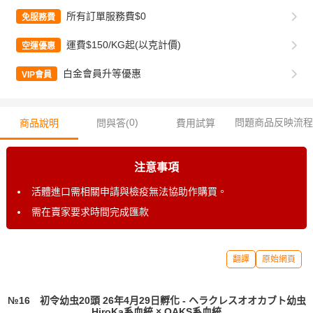
所有訂單服務費$0
免服務費
運費$150/KG起(以克計價)
空運優惠
白金會員升等優惠
VIP會員
0
)
問題商品反映流程
商品說明
問與答(
費用試算
注意事項
活體進口需相關申請與檢疫無法協助作購買。
需在賣家要求時間完成匯款
翻譯
原始網頁
№16 初令幼虫20頭 26年4月29日孵化 - ヘラクレスオオカブト幼虫
HiroKa系血統 × OAKS系血統