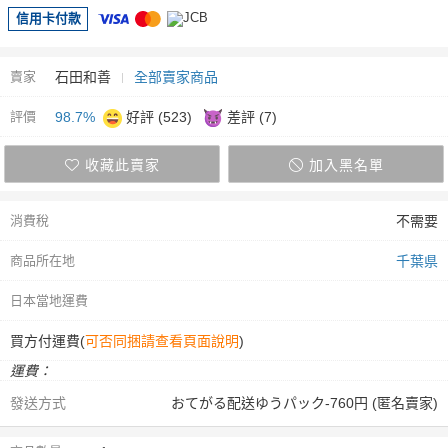
信用卡付款
賣家
石田和善
全部賣家商品
評價
98.7%
好評 (523)
差評 (7)
收藏此賣家
加入黑名單
消費稅
不需要
商品所在地
千葉県
日本當地運費
買方付運費(
可否同捆請查看頁面說明
)
運費：
發送方式
おてがる配送ゆうパック-760円 (匿名賣家)