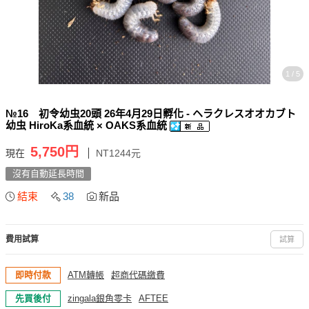
1 / 5
№16 初令幼虫20頭 26年4月29日孵化 - ヘラクレスオオカブト
幼虫 HiroKa系血統 × OAKS系血統
5,750円
現在
NT1244元
沒有自動延長時間
結束
38
新品
費用試算
試算
即時付款
ATM轉帳
超商代碼繳費
先買後付
zingala銀角零卡
AFTEE