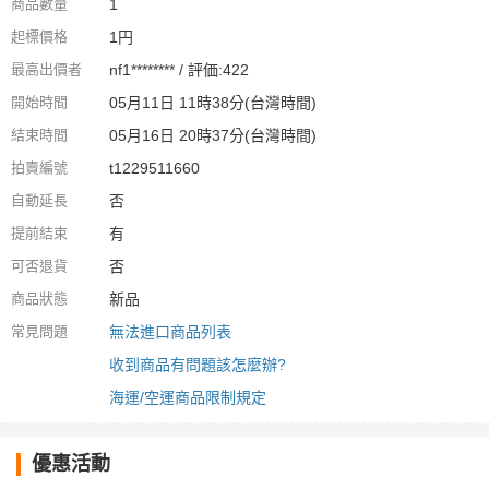
商品數量
1
起標價格
1円
最高出價者
nf1******** / 評価:422
開始時間
05月11日 11時38分(台灣時間)
結束時間
05月16日 20時37分(台灣時間)
拍賣編號
t1229511660
自動延長
否
提前結束
有
可否退貨
否
商品狀態
新品
常見問題
無法進口商品列表
收到商品有問題該怎麼辦?
海運/空運商品限制規定
優惠活動