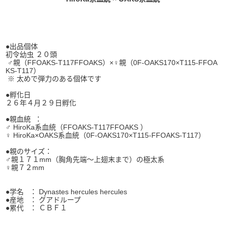
●出品個体
初令幼虫 ２０頭
♂親（FFOAKS-T117FFOAKS）×♀親（0F-OAKS170×T115-FFOA
KS-T117）
※ 太めで弾力のある個体です
●孵化日
２６年４月２９日孵化
●親血統 ：
♂ HiroKa系血統（FFOAKS-T117FFOAKS ）
♀ HiroKa×OAKS系血統（0F-OAKS170×T115-FFOAKS-T117）
●親のサイズ：
♂親１７１mm（胸角先端～上翅末まで）の極太系
♀親７２mm
●学名 ： Dynastes hercules hercules
●産地 ： グアドループ
●累代 ： ＣＢＦ１