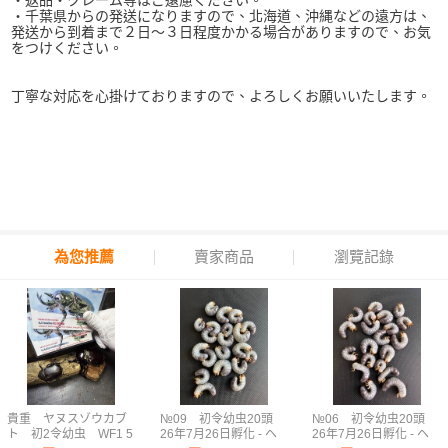
・返品・クレーム等はご遠慮ください。
・千葉県からの発送になりますので、北海道、沖縄などの遠方は、
発送から到着まで２日～３日程度かかる場合がありますので、お気
をつけください。
丁寧な対応を心掛けておりますので、よろしくお願いいたします。
為您推薦
賣家商品
瀏覽記錄
貴重 ヤヌスゾウカブ
№09 初令幼虫20頭
№06 初令幼虫20頭
ト 初2令幼虫 WF1 5
26年7月26日孵化 - ヘ
26年7月26日孵化 - ヘ