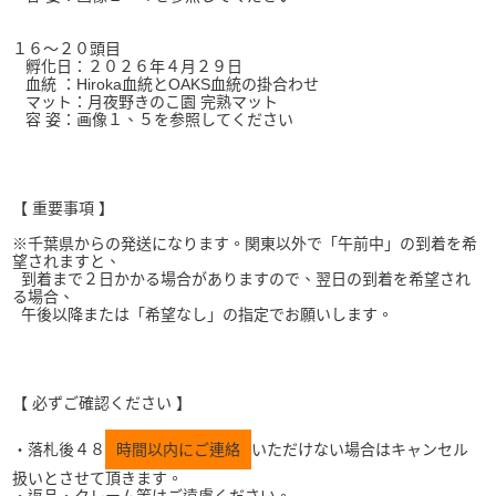
１６～２０頭目
孵化日：２０２６年４月２９日
血統 ：Hiroka血統とOAKS血統の掛合わせ
マット：月夜野きのこ園 完熟マット
容 姿：画像１、５を参照してください
【 重要事項 】
※千葉県からの発送になります。関東以外で「午前中」の到着を希
望されますと、
到着まで２日かかる場合がありますので、翌日の到着を希望され
る場合、
午後以降または「希望なし」の指定でお願いします。
【 必ずご確認ください 】
・落札後４８
時間以内にご連絡
いただけない場合はキャンセル
扱いとさせて頂きます。