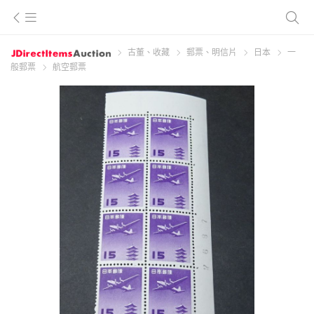
古董、收藏
郵票、明信片
日本
一
般郵票
航空郵票