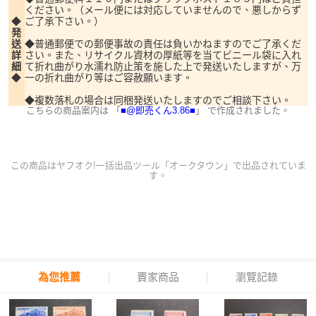
ください。（メール便には対応していませんので、悪しからず
◆
ご了承下さい。）
発
送
◆普通郵便での郵便事故の責任は負いかねますのでご了承くだ
詳
さい。また、リサイクル資材の厚紙等を当てビニール袋に入れ
細
て折れ曲がり水濡れ防止策を施した上で発送いたしますが、万
◆
一の折れ曲がり等はご容赦願います。
◆複数落札の場合は同梱発送いたしますのでご相談下さい。
こちらの商品案内は 「
■@即売くん3.86■
」 で作成されました。
この商品は
ヤフオク!一括出品ツール「オークタウン」
で出品されていま
す。
為您推薦
賣家商品
瀏覽記錄