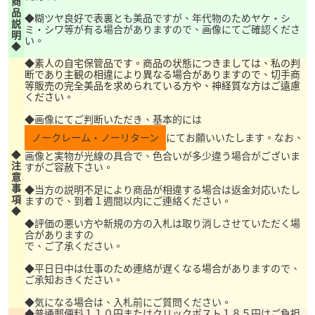
商
品
◆糊ツヤ良好で表裏とも美品ですが、年代物のためヤケ・シ
説
ミ・シワ等が有る場合がありますので、画像にてご確認くださ
明
い。
◆
◆
素人の自宅保管品です。商品の状態につきましては、私の判
断であり主観の相違により異なる場合がありますので、切手商
等販売の完全美品を求められている方や、神経質な方はご遠慮
ください。
◆画像にてご判断いただき、基本的には
ノークレーム・ノーリターン
にてお願いいたします。なお、
◆
画像と実物が光線の具合で、色合いが多少違う場合がございま
注
すがご容赦下さい。
意
事
◆当方の説明不足により商品が相違する場合は返金対応いたし
項
ますので、到着１週間以内にご連絡ください。
◆
◆評価の悪い方や新規の方の入札は取り消しさせていただく場
合がありますの
で、ご了承ください。
◆平日日中は仕事のため連絡が遅くなる場合がありますので、
ご承知おきください。
◆気になる場合は、入札前にご質問ください。
◆普通郵便料１１０円またはクリックポスト１８５円はご負担