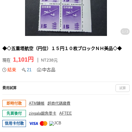
1 / 3
◆◇五重塔航空（円位）１５円１０枚ブロックＮＨ美品◇◆
1,101円
現在
NT238元
結束
21
中古品
費用試算
試算
即時付款
ATM轉帳
超商代碼繳費
先買後付
zingala銀角零卡
AFTEE
信用卡付款