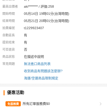
最高出價者
aki******** / 評価:258
開始時間
05月14日 19時01分(台灣時間)
結束時間
05月21日 20時01分(台灣時間)
拍賣編號
t1229923407
自動延長
有
提前結束
有
可否退貨
否
商品狀態
在描述中說明
常見問題
無法進口商品列表
收到商品有問題該怎麼辦?
海運/空運商品限制規定
優惠活動
所有訂單服務費$0
免服務費