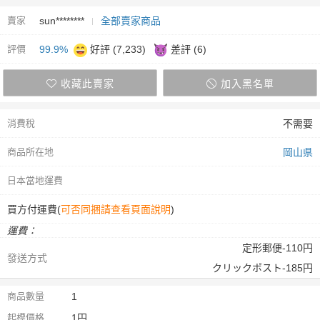
賣家
sun********
全部賣家商品
評價
99.9%
好評 (7,233)
差評 (6)
收藏此賣家
加入黑名單
消費稅
不需要
商品所在地
岡山県
日本當地運費
買方付運費(
可否同捆請查看頁面說明
)
運費：
定形郵便-110円
發送方式
クリックポスト-185円
商品數量
1
起標價格
1円