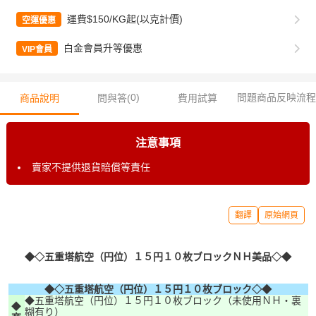
運費$150/KG起(以克計價)
空運優惠
白金會員升等優惠
VIP會員
0
)
問題商品反映流程
商品說明
問與答(
費用試算
注意事項
賣家不提供退貨賠償等責任
翻譯
原始網頁
◆◇五重塔航空（円位）１５円１０枚ブロックＮＨ美品◇◆
◆◇五重塔航空（円位）１５
円１０枚ブロック◇◆
◆五重塔航空（円位）１５円１０枚ブロック（未使用ＮＨ・裏
◆
糊有り）