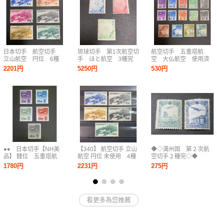
日本切手 航空切手
琉球切手 第1次航空切
航空切手 五重塔航
立山航空 円位 6種
手 ほと航空 3種完
空 大仏航空 使用済
完 1952.7.1発行 使
未使用 糊有り
み まとめ売り
2201円
5250円
530円
用済み
1950.2.15発行
●● 日本切手【NH美
【340】 航空切手 立山
◆◇満州国 第２次航
品】 銭位 五重塔航
航空 円位 未使用 4種
空切手２種完◇◆
空 航空切手 ５種揃
55円/85円/125円/160
1780円
2231円
275円
え ●●
円 糊有り NH 5枚
看更多為您推薦