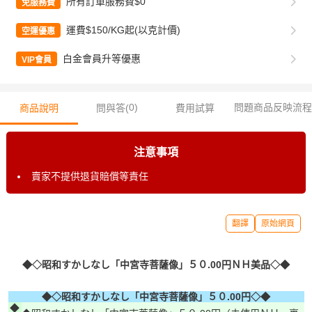
所有訂單服務費$0
免服務費
運費$150/KG起(以克計價)
空運優惠
白金會員升等優惠
VIP會員
0
)
問題商品反映流程
商品說明
問與答(
費用試算
注意事項
賣家不提供退貨賠償等責任
翻譯
原始網頁
◆◇昭和すかしなし「中宮寺菩薩像」５０.00円ＮＨ美品◇◆
◆◇昭和すかしなし「中宮寺菩薩像」５０.00円◇◆
◆