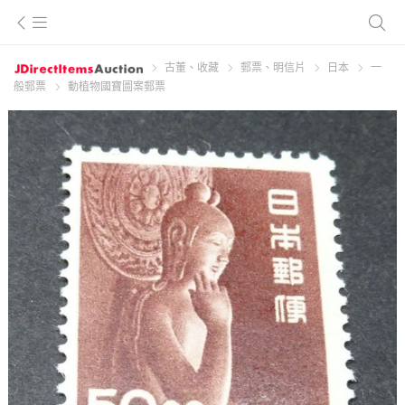
古董、收藏
郵票、明信片
日本
一
般郵票
動植物國寶圖案郵票