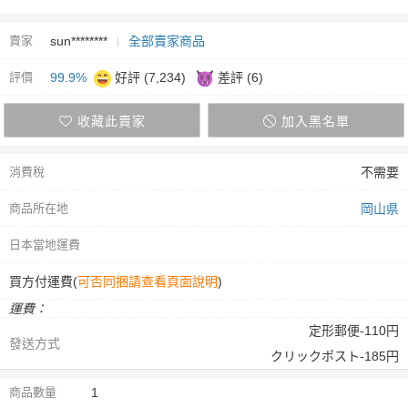
賣家
sun********
全部賣家商品
評價
99.9%
好評 (7,234)
差評 (6)
收藏此賣家
加入黑名單
消費稅
不需要
商品所在地
岡山県
日本當地運費
買方付運費(
可否同捆請查看頁面說明
)
運費：
定形郵便-110円
發送方式
クリックポスト-185円
商品數量
1