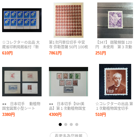
☆コレクターの出品 大
第1次円単位切手 中宮
【347】 迦陵頻伽 120
蔵省印刷局銘板付『新
寺 弥勒菩薩 50円 100枚
円 未使用 第３次動
動植物国宝図案切手/キ
シート 未使用 長期保管
植物国宝図案切手 糊
610円
7861円
251円
ク』１５円/１０Ｂ ＮＨ
品
有 NH
美品 C-8
●● 日本切手 動植物
●● 日本切手【NH美
☆コレクターの出品 第
国宝図案小型シート
品】第１次動植物国宝
１次動植物国宝切手
４種 石山寺・姫路
切手 ８種完揃え ●●
『前島密』１円 ＮＨ美
3380円
4300円
510円
城・ 平等院・ 中宮寺
品 F-12
●●
看更多為您推薦