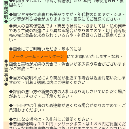
◆昭和すかしなし「中宮寺菩薩像」５０.00円（未使用ＮＨ・裏
商
糊有り）
品
説
◆糊ツヤ良好で表裏とも美品ですが、年代物のためヤケ・シミ・
明
シワ等が有る場合がありますので、画像にてご確認ください。
◆
◆素人の自宅保管品です。商品の状態につきましては、私の判断
であり主観の相違により異なる場合がありますので、切手商等販
売の完全美品を求められている方や、神経質な方はご遠慮くださ
い。
◆画像にてご判断いただき、基本的には
ノークレーム・ノーリターン
にてお願いいたします。なお、
◆
画像と実物が光線の具合で、色合いが多少違う場合がございます
注
がご容赦下さい。
意
事
◆当方の説明不足により商品が相違する場合は返金対応いたしま
項
すので、到着１週間以内にご連絡ください。
◆
◆評価の悪い方や新規の方の入札は取り消しさせていただく場合
がありますので、ご了承ください。
◆平日日中は仕事のため連絡が遅くなる場合がありますので、ご
承知おきください。
◆気になる場合は、入札前にご質問ください。
◆普通郵便料は１１０円、クリックポストは１８５円ご負担くだ
さい。なお郵便事故の責任は負いかねますのでご了承ください。