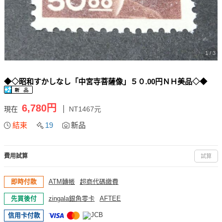
1 / 3
◆◇昭和すかしなし「中宮寺菩薩像」５０.00円ＮＨ美品◇◆
6,780円
現在
NT1467元
結束
19
新品
費用試算
試算
即時付款
ATM轉帳
超商代碼繳費
先買後付
zingala銀角零卡
AFTEE
信用卡付款