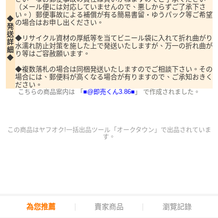
（メール便には対応していませんので、悪しからずご了承下さ
い。）郵便事故による補償が有る簡易書留・ゆうパック等ご希望
◆
の場合はお申し出ください。
発
送
◆リサイクル資材の厚紙等を当てビニール袋に入れて折れ曲がり
詳
水濡れ防止対策を施した上で発送いたしますが、万一の折れ曲が
細
り等はご容赦願います。
◆
◆複数落札の場合は同梱発送いたしますのでご相談下さい。その
場合には、郵便料が高くなる場合が有りますので、ご承知おきく
ださい。
こちらの商品案内は 「
■@即売くん3.86■
」 で作成されました。
この商品は
ヤフオク!一括出品ツール「オークタウン」
で出品されていま
す。
為您推薦
賣家商品
瀏覽記錄