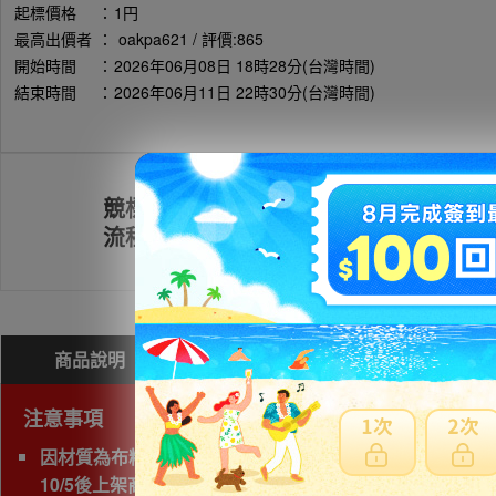
起標價格
：
1円
最高出價者
：
oakpa621 / 評價:865
開始時間
：
2026年06月08日 18時28分(台灣時間)
結束時間
：
2026年06月11日 22時30分(台灣時間)
競標
註冊會員
流程
商品說明
問與答(
0
)
費用試算
注意事項
因材質為布料/皮革包包類無法海運，限定使用空運運送。
10/5後上架商品皆無法同梱