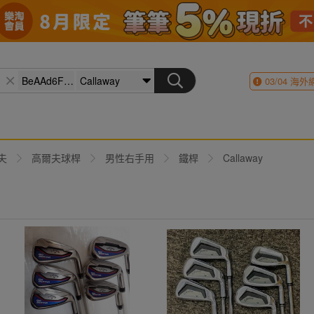
03/04
海外
夫
高爾夫球桿
男性右手用
鐵桿
Callaway