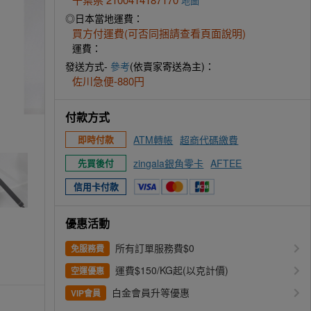
地圖
◎日本當地運費：
買方付運費(可否同捆請查看頁面說明)
運費：
發送方式-
參考
(依賣家寄送為主)：
佐川急便-880円
付款方式
ATM轉帳
超商代碼繳費
即時付款
zingala銀角零卡
AFTEE
先買後付
信用卡付款
優惠活動
所有訂單服務費$0
免服務費
運費$150/KG起(以克計價)
空運優惠
白金會員升等優惠
VIP會員