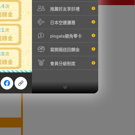
推薦好友享好禮
日本空運優惠
zingala銀角零卡
寫開箱送回饋金
會員分級制度