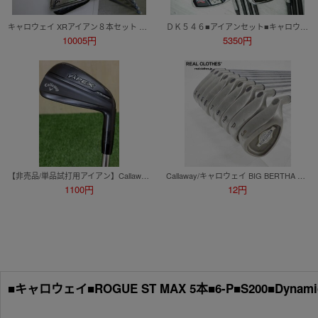
キャロウェイ XRアイアン８本セット 5～9 A/P/SW CUP 360記載有 純正シャフト FLEX-S 中古保管品
ＤＫ５４６■アイアンセット■キャロウェイ■ＲＡＺＲ Ｘ■７本■5I～9I・P・A■FLEX-SR■(140
10005円
5350円
【非売品/単品試打用アイアン】Callaway APEX Ti FUSION 7番アイアン N.S.PRO MODUS3 TOUR105 フレックスS キャロウェイ エイペックス
Callaway/キャロウェイ BIG BERTHA X-12 アイアン #3~9,P,Sw 9本セット MEMPHS 10 98 同梱×/D4X
1100円
12円
■キャロウェイ■ROGUE ST MAX 5本■6-P■S200■Dynam