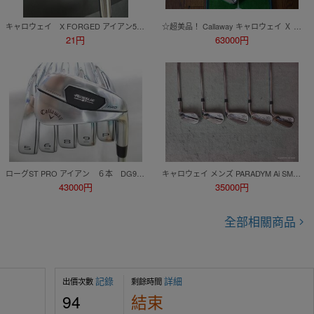
キャロウェイ X FORGED アイアン5 MODUS3 TOUR
☆超美品！ Callaway キャロウェイ Ｘ FORGED ２０２４♯５～Ｐ ６本 Dynamic Gold MID １１５ S２００ 送料込み！☆
21円
63000円
ローグST PRO アイアン ６本 DG95(S200) 中古品
キャロウェイ メンズ PARADYM Ai SMOKE アイアン 5本セット(6-PW) NS PRO 950GH neo (S) 中古品
43000円
35000円
全部相關商品
記錄
詳細
出價次數
剩餘時間
94
結束