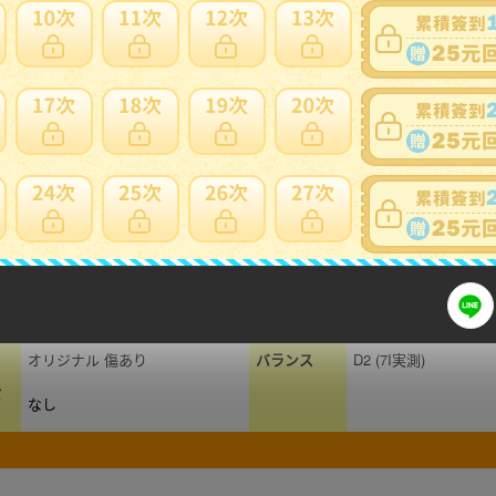
細問題說明請使用商品問與答
ック
アイアンセット
シャフト名
Dynamic Gold 95
名
キャロウェイ
フレックス
S200
長さ（イン
ROGUE ST MAX 5本セット
37 (7I実測)
チ）
6-P
総重量（g）
413g (7I実測)
オリジナル 傷あり
バランス
D2 (7I実測)
バ
なし