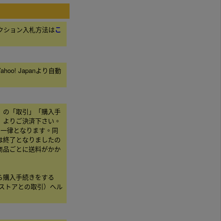
オークション入札方法は
こ
hoo! Japanより自動
」の「取引」「購入手
」よりご決済下さい。
国一律となります。同
は終了となりましたの
商品ごとに送料がかか
ら購入手続きをする
!ストアとの取引）ヘル