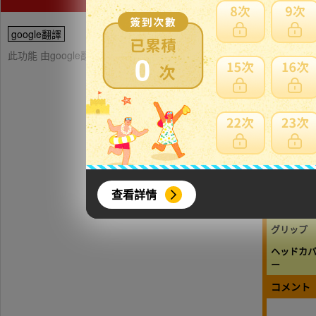
google翻譯
此功能 由google翻譯提供參考，樂淘不保證翻譯內容之正確性，詳
0
商品スペ
ジャンル
メーカー
商品名
查看詳情
番手
グリップ
ヘッドカ
ー
コメント