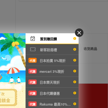
簽到賺回饋
商品抵台通知出貨
收到商品
新客註冊禮
日本拍賣 5%現折
代標
mercari 3%現折
代購
日本樂天現折
代購
日本代購優惠
代購
Rakuma 最高10%現折
代購