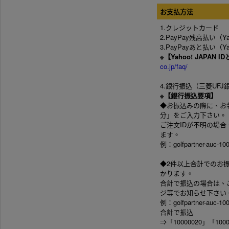
お支払方法
1.クレジットカード
2.PayPay残高払い（Y
3.PayPayあと払い（Y
※【Yahoo! JAPAN
co.jp/faq/
4.銀行振込（三菱UFJ
※【銀行振込要項】
◆お振込みの際に、お
分」をご入力下さい。
ご注文IDが不明の場
ます。
例：golfpartner-au
◆2件以上合計でのお
かります。
合計で振込の場合は、
ジ等でお知らせ下さい
例：golfpartner-auc-10
合計で振込
⇒「10000020」「1