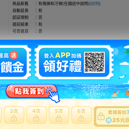
商品新舊
：
有傷損和汙損(在描述中說明)(
說明
)
自動延長
：
有
認証限制
：
否
提前結束
：
有
可否退貨
：
否
出價競標
得標填寫委託單
問題商品反映流程