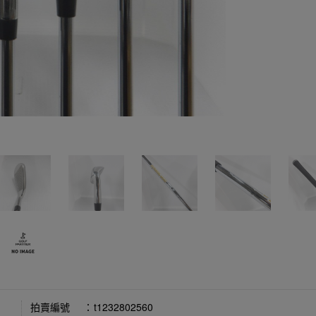
拍賣編號
：
t1232802560