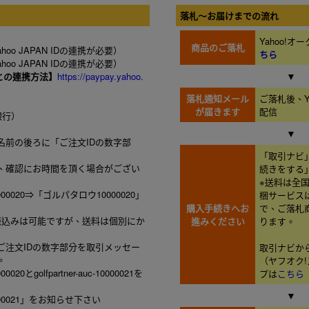
落札～お届けまでの流れ
Yahoo!
商品のご落札
ahoo JAPAN IDの連携が必要）
ちら
ahoo JAPAN IDの連携が必要）
▼
 IDとの連携方法】
https://paypay.yahoo.
落札通知メール
ご落札後、Ya
が届きます
配信
銀行）
▼
名前の後ろに「ご注文IDの数字部
「取引ナビ
合、確認にお時間を頂く場合がござい
続きをする
※送料は全
c-10000020⇒「ゴルパタロウ10000020」
梱サービス
購入手続きへお
で、ご落札
振込みは可能ですが、送料は個別にか
進みください
ります。
ご注文IDの数字部分を取引メッセー
取引ナビか
。
（ヤフオク
000020とgolfpartner-auc-10000021を
プは
こちら
▼
0000021」をお知らせ下さい