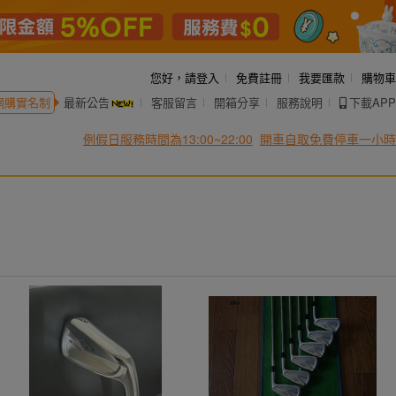
您好，
請登入
免費註冊
我要匯款
購物車
網購實名制
最新公告
客服留言
開箱分享
服務說明
下載APP
例假日服務時間為13:00~22:00
開車自取免費停車一小時