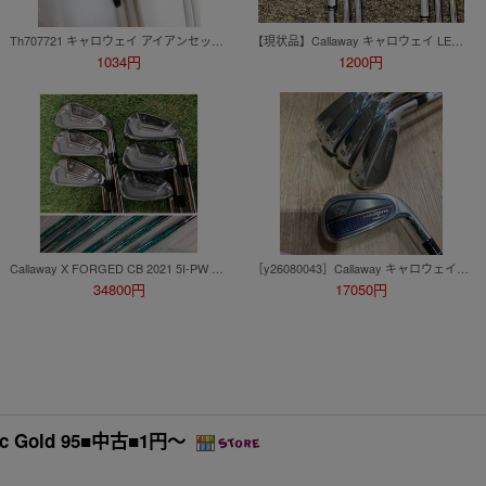
Th707721 キャロウェイ アイアンセット BIG BERTHA BETA 6〜9番・P・S 計6本 右利き用 Callaway / Air Speeder フレックスR 中古
【現状品】Callaway キャロウェイ LEGACY レガシー ゴルフクラブ 6本セット 5～9P N.S.PRO 850GH アイアンセット 新溝適合 右利き 名器
1034円
1200円
Callaway X FORGED CB 2021 5I-PW 6本セット N.S.PRO 950GH neo flex:S 4ピース軟鉄鍛造アイアン アイアンセット
［y26080043］Callaway キャロウェイ PARADYM アイアン #6~9.PW ゴルフ クラブ A015506-2A
34800円
17050円
ic Gold 95■中古■1円～