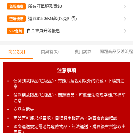
所有訂單服務費$0
免服務費
運費$150/KG起(以克計價)
空運優惠
白金會員升等優惠
VIP會員
0
)
問題商品反映流程
商品說明
問與答(
費用試算
注意事項
偵測到故障品(垃圾品)、有照片及說明以外的問題，下標前注
意
偵測到故障品(垃圾品)、問題商品、可能無法修理字樣,下標前
注意
商品有遺失
商品有可能只能自取，自取費用相當高，請查看頁面確認
國際運送規定電池為危險物品，無法運送，購買後會幫您取出
丟棄。