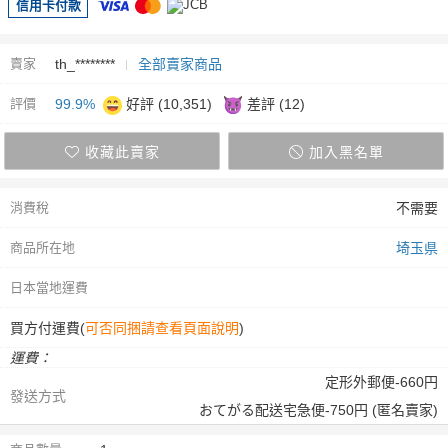
信用卡付款
賣家
th_********
全部賣家商品
評價
99.9%
好評 (10,351)
差評 (12)
收藏此賣家
加入黑名單
消費稅
不需要
商品所在地
埼玉県
日本當地運費
買方付運費(
可否同捆請查看頁面說明
)
運費：
定形外郵便-660円
發送方式
おてがる配送宅急便-750円 (匿名賣家)