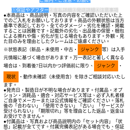
ご案内・ご注意・お願い
①保証やアフター
②支払詳細
③発送詳細
④注意事項
●本商品は、商品説明・写真の内容をご確認いただいた上
でのご入札をお願いしております。商品の外観状態は当方
基準で表記しており、全てのダメージ・劣化を確認・掲載
することは困難です。記載外の劣化、出品後の保管・梱包
による擦れや傷・劣化が生じる場合もあります。外観・見
た目のみを理由としたクレームはご遠慮ください。
※状態表記（新品・未使用・中古・
ジャンク
等）は入手
元情報に基づく場合があります。万一表記と著しく異なる
場合は、到着後7日以内かつ評価前に限り、
ジャンク
・
現状
・動作未確認（未使用含）を除きご相談対応いたし
ます。
●発売日・製造日が不明な場合があります。付属品・オプ
ション・消耗品・適合・対応サービス等は、必ず入札者様
ご自身でメーカーまたは公式情報をご確認ください。落札
後の「合わない」「使用できない」「古い」「サービスが
受けられない」「期限切れ」等を理由とした返品・返金は
お受けできません。
●付属品は、写真および商品説明内の「セット内容」「状
態」記載が全てです。付属完備表記がある場合でも、保証