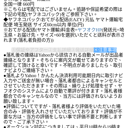
全国一律 660円
※こちらは宅配ではございません。追跡や保証希望の際は
下記の宅配(ヤフネコパック)をご参照下さい。
◆ヤフネコパック/おてがる配送(EAZY) 元払 ヤマト運輸宅
配便 埼玉発送 サイズ60cm以内 単位(円)
※おてがる配送(ヤマト運輸)料金表=
ヤフオクHP
(発送元=埼
玉県・お届け先・サイズ=60を選択いただくと送料が表示さ
れます(落札者負担の方))
①保証やアフター
②支払詳細
③発送詳細
④注意事項
●落札後の連絡はYahooから送信される自動メールが出品者
連絡となります。そちらに案内文が載せてありますので、
確認して頂けると幸いです。不明点がありましたら、取引
ナビよりご連絡下さい。
●落札よりYahoo！かんたん決済利用可能期日内に取引ナビ
入力やご送金が無い場合、落札者都合によるキャンセルと
させていただきます。その際は、繰り上げ処理をせず、ヤ
フオクのシステムにより自動で悪評が付きます。落札者様
都合でのキャンセルなので、当方には評価されないようお
願い致します。
●評価についてですが、落札者様より評価をいただいた場
合のみ、評価を入れさせていただいております。評価が不
要な方は、当方の評価をしない事で評価不要と判断します
ので、ご了承下さい。
●オークション対応につきましては、平日10時から19時ま