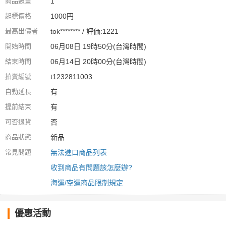
商品數量
1
起標價格
1000円
最高出價者
tok******** / 評価:1221
開始時間
06月08日 19時50分(台灣時間)
結束時間
06月14日 20時00分(台灣時間)
拍賣編號
t1232811003
自動延長
有
提前結束
有
可否退貨
否
商品狀態
新品
常見問題
無法進口商品列表
收到商品有問題該怎麼辦?
海運/空運商品限制規定
優惠活動