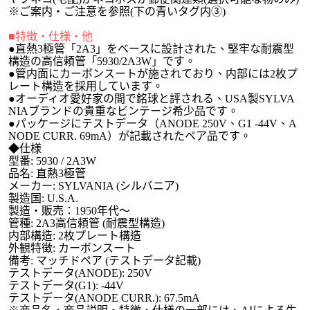
※ご案内・ご注意
を参照
(下の青いタグ内③)
■特徴・仕様・他
●直熱3極管「2A3」をベースに設計された、堅牢な耐震型
構造の高信頼管「5930/2A3W」です。
●管内面にカーボンスートが施されており、内部には2枚プ
レート構造を採用しています。
●オーディオ愛好家の間で銘球と評される、USA製SYLVA
NIAブランドの貴重なビンテージ希少品です。
●パッケージにテストデータ（ANODE 250V、G1 -44V、A
NODE CURR. 69mA）が記載されたペア品です。
◆仕様
型番: 5930 / 2A3W
品名: 直熱3極管
メーカー: SYLVANIA (シルバニア)
製造国: U.S.A.
製造・販売：1950年代～
管種: 2A3高信頼管 (耐震型構造)
内部構造: 2枚プレート構造
外観特徴: カーボンスート
備考: マッチドペア (テストデータ記載)
テストデータ(ANODE): 250V
テストデータ(G1): -44V
テストデータ(ANODE CURR.): 67.5mA