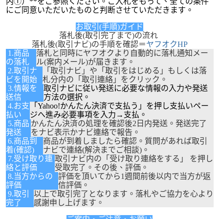
内①）**をご参照ください。ご入札をもって、全ての条件
にご同意いただいたものと判断させていただきます。
お取引(手順)ガイド
落札後(取引完了まで)の流れ
落札後(取引ナビ)の手順を確認＝
ヤフオクHP
1.商品
落札と同時にヤフオクより自動的に落札通知メー
の落札
ル(案内メール)が届きます。
2.取引ナ
「取引ナビ」や「取引をはじめる」もしくは落
ビを開始
札分内の「取引連絡」をクリック。
3.情報を
取引ナビに従い発送に必要な情報の入力や発送
送信
方法の選択。
4.お支
「Yahoo!かんたん決済で支払う」を押し支払いペー
払い
ジへ進み必要事項を入力→支払。
5.商品
かんたん決済の処理を確認後2日内発送。発送完了
発送
をナビ表示かナビ連絡で報告。
6.商品到
商品が到着しましたら確認。質問があれば取引
着(確認)
ナビで連絡(解決までご相談)。
7.受け取り連
取引ナビ内の「受け取り連絡をする」 を押し
絡と評価
受取完了。その後、評価。
8.当方からの
評価を頂いてから1週間前後以内で当方が返
評価
信評価。
9.取引
以上で取引完了となります。落札やご協力を心より
完了
感謝申し上げます。