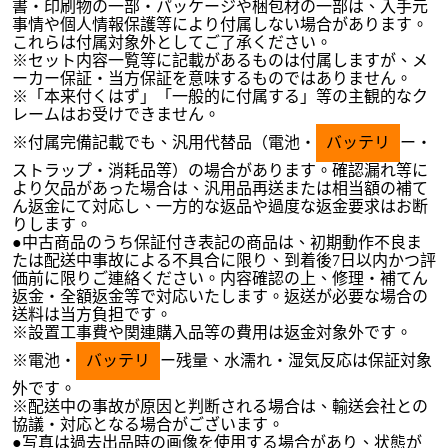
書・印刷物の一部・パッケージや梱包材の一部は、入手元
事情や個人情報保護等により付属しない場合があります。
これらは付属対象外としてご了承ください。
※セット内容一覧等に記載があるものは付属しますが、メ
ーカー保証・当方保証を意味するものではありません。
※「本来付くはず」「一般的に付属する」等の主観的なク
レームはお受けできません。
※付属完備記載でも、汎用代替品（電池・
バッテリ
ー・
ストラップ・消耗品等）の場合があります。確認漏れ等に
より欠品があった場合は、汎用品再送または相当額の補て
ん返金にて対応し、一方的な返品や過度な返金要求はお断
りします。
●中古商品のうち保証付き表記の商品は、初期動作不良ま
たは配送中事故による不具合に限り、到着後7日以内かつ評
価前に限りご連絡ください。内容確認の上、修理・補てん
返金・全額返金等で対応いたします。返送が必要な場合の
送料は当方負担です。
※設置工事費や関連購入品等の費用は返金対象外です。
※電池・
バッテリ
ー残量、水濡れ・湿気反応は保証対象
外です。
※配送中の事故が原因と判断される場合は、輸送会社との
協議・対応となる場合がございます。
●写真は過去出品時の画像を使用する場合があり、状態が