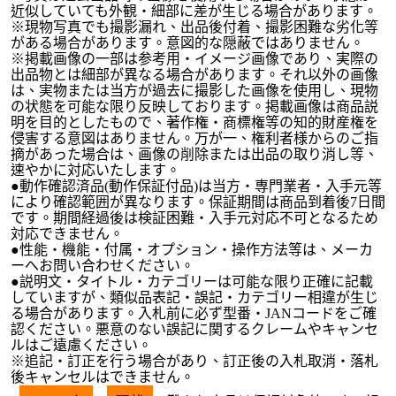
近似していても外観・細部に差が生じる場合があります。
※現物写真でも撮影漏れ、出品後付着、撮影困難な劣化等
がある場合があります。意図的な隠蔽ではありません。
※掲載画像の一部は参考用・イメージ画像であり、実際の
出品物とは細部が異なる場合があります。それ以外の画像
は、実物または当方が過去に撮影した画像を使用し、現物
の状態を可能な限り反映しております。掲載画像は商品説
明を目的としたもので、著作権・商標権等の知的財産権を
侵害する意図はありません。万が一、権利者様からのご指
摘があった場合は、画像の削除または出品の取り消し等、
速やかに対応いたします。
●動作確認済品(動作保証付品)は当方・専門業者・入手元等
により確認範囲が異なります。保証期間は商品到着後7日間
です。期間経過後は検証困難・入手元対応不可となるため
対応できません。
●性能・機能・付属・オプション・操作方法等は、メーカ
ーへお問い合わせください。
●説明文・タイトル・カテゴリーは可能な限り正確に記載
していますが、類似品表記・誤記・カテゴリー相違が生じ
る場合があります。入札前に必ず型番・JANコードをご確
認ください。悪意のない誤記に関するクレームやキャンセ
ルはご遠慮ください。
※追記・訂正を行う場合があり、訂正後の入札取消・落札
後キャンセルはできません。