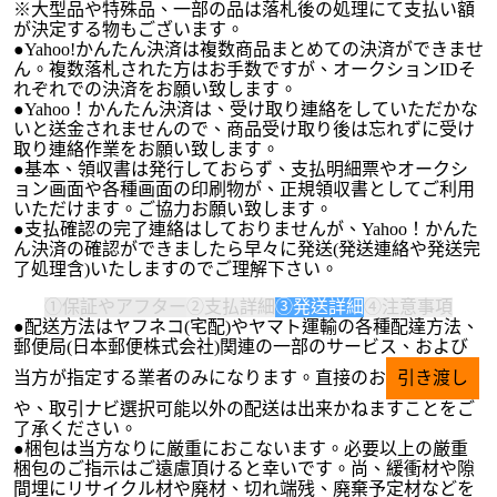
※大型品や特殊品、一部の品は落札後の処理にて支払い額
が決定する物もございます。
●Yahoo!かんたん決済は複数商品まとめての決済ができませ
ん。複数落札された方はお手数ですが、オークションIDそ
れぞれでの決済をお願い致します。
●Yahoo！かんたん決済は、受け取り連絡をしていただかな
いと送金されませんので、商品受け取り後は忘れずに受け
取り連絡作業をお願い致します。
●基本、領収書は発行しておらず、支払明細票やオークシ
ョン画面や各種画面の印刷物が、正規領収書としてご利用
いただけます。ご協力お願い致します。
●支払確認の完了連絡はしておりませんが、Yahoo！かんた
ん決済の確認ができましたら早々に発送(発送連絡や発送完
了処理含)いたしますのでご理解下さい。
①保証やアフター
②支払詳細
③発送詳細
④注意事項
●配送方法はヤフネコ(宅配)やヤマト運輸の各種配達方法、
郵便局(日本郵便株式会社)関連の一部のサービス、および
当方が指定する業者のみになります。直接のお
引き渡し
や、取引ナビ選択可能以外の配送は出来かねますことをご
了承ください。
●梱包は当方なりに厳重におこないます。必要以上の厳重
梱包のご指示はご遠慮頂けると幸いです。尚、緩衝材や隙
間埋にリサイクル材や廃材、切れ端残、廃棄予定材などを