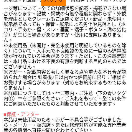
※本体・付属品（
バッテリ
ー自然劣化含）・箱・パッケ
ージ等について、全ての詳細状態を記載・掲載できない場
合があります。記載・掲載の有無や程度に関わらず、外観
を理由としたクレームもご遠慮ください。新品・未使用・
展示品であっても、保管・展示による劣化や見落とし（ホ
コリ、手あか、傷、スレ、画面・端子・ボタン・溝の劣化
等）が生じる場合がありますが、使用に支障はありませ
ん。
※未使用品（未開封・完全未使用と明記しているものを除
く）について、入手元で不良確認のために一度のみ通電確
認が行われている場合があります。ただし、この通電確認
は、本出品における不良の有無を判断する目的のものでは
ございません。
※万が一、記載内容と著しく異なる点や重大な不具合が認
められた場合は 到着後7日以内かつ評価前に限り ご相談を
お受けする場合があります（対応をお約束するものではあ
りません）。
※詳細につきましては、**ご案内・ご注意（下の青いタグ
内①）**をご参照ください。ご入札をもって、全ての条件
にご同意いただいたものと判断させていただきます。
■保証・アフター
本品は未使用品のため、万が一不具合等がございました
ら、メーカー・販売店、または修理対応が可能な専門業者
等の各機関へ直接お問い合わせください。