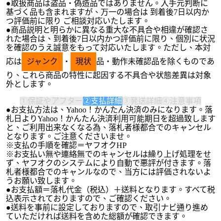
●取扱商品は盗品・偽造品ではありません。入手元判断に
基づく品も含まれますが、万一の場合は 到着後7日以内か
つ評価前に限り ご相談対応いたします。
●商品説明と明らかに異なる重大な不具合や相違が確認さ
れた場合は、到着後7日以内かつ評価前に限り、個別に状況
を確認のうえ誠意をもって対応いたします。ただし、本対
応は
ジャンク
・
現状
品・動作未確認品を除くものであ
り、これら商品の特性に起因する不具合や状態差異は対象
外とします。
①保証やアフター
②支払詳細
③発送詳細
④注意事項
●お支払方法は、Yahoo！かんたん決済のみになります。落
札日よりYahoo！かんたん決済利用可能期日を超過致します
と、ご利用出来なくなる為、落札者様都合でのキャンセル
となります。ご注意くださいませ。
※支払の手順を確認＝ヤフオクHP
※お支払い無や連絡無でのキャンセルは繰り上げ処理をせ
ず、ヤフオクのシステムにより自動で悪評が付きます。落
札者様都合でのキャンルなので、当方には評価されないよ
うお願い致します。
●お支払額＝落札代金（税込）＋送料となります。すべて税
込表示されておりますので、ご確認ください。
●送料を事前に設定しておりますので、取引ナビ通り進め
ていただければ送料を含めた総額が確認できます。