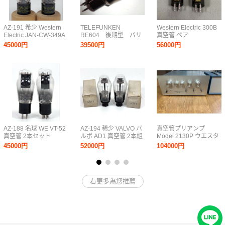
AZ-191 希少 Western
TELEFUNKEN
Western Electric 300B
Electric JAN-CW-349A
RE604 後期型 バリ
真空管 ペア
真空管 2本セット ウエ
ューム昇華フィラメン
45000円
39500円
56000円
スタンエレクトリック
ト出力管
ヴィンテージ オーディ
オ 当時物 現状品 WE
AZ-188 名球 WE VT-52
AZ-194 稀少 VALVO バ
真空管プリアンプ
真空管 2本セット
ルボ AD1 真空管 2本組
Model 2130P ウエスタ
Western Electric 出力三
元箱付 3極パワー管 オ
ンコンデンサー トラ
45000円
52000円
104000円
極管 スーパー45 オーデ
ーディオアンプ用 ヴィ
ンスwestern 618b
ィオ ビンテージ 当時物
ンテージ
westrex ASP-76025な
ウエスタンエレクトリ
ど搭載 フォノイコラ
ック
イザー付き
看更多為您推薦