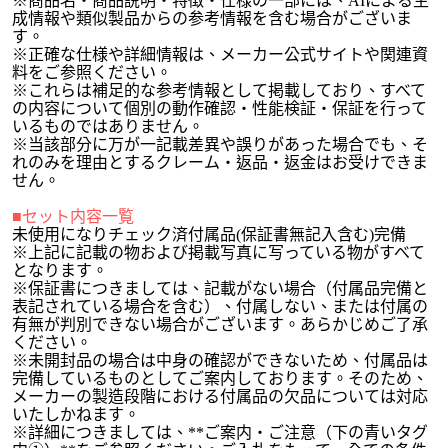
※商品名・商品説明・特徴・仕様の一部には、AIによる生
成情報や類似製品からの参考情報を含む場合がございま
す。
※正確な仕様や詳細情報は、メーカー公式サイトや関連資
料をご参照ください。
※これらは補足的な参考情報として掲載しており、すべて
の内容について個別の動作確認・性能検証・保証を行って
いるものではありません。
※当該部分に万が一記載差異や誤りがあった場合でも、そ
れのみを理由とするクレーム・返品・返金はお受けできま
せん。
■セット内容一覧
未使用になりチェック済付属品(保証書無記入含む)完備
※上記に記載の物および掲載写真に写っている物がすべて
となります。
※保証書につきましては、記載がない場合（付属品完備と
表記されている場合を含む）、付属しない、または付属の
有無が判別できない場合がございます。あらかじめご了承
ください。
※未開封品の場合は中身の確認ができないため、付属品は
完備しているものとしてご案内しております。そのため、
メーカーの製造段階における付属品の欠品については対応
いたしかねます。
※詳細につきましては、**ご案内・ご注意（下の青いタグ