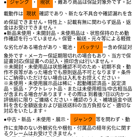
●
ジャンク
・
現状
・難あり商品は保証対象外です。記
載動作は
現状
確認であり、新たな不具合や確認漏れを含
め保証できません。特性上、記載有無に関わらず返品・返
金はお受けできません。
●新品未使用・未開封品・未使用品は、状態保持のため動
作確認を行っていません。保管・輸送・元々等による軽微
な劣化がある場合があり、電池・
バッテリ
ー含め保証対
象外です。メーカー保証期限切れの場合もあり、当方で保
証書対応(保証書への記入・捺印含)は行いません。
※未開封・未使用品は状態確認不可のため、初期不良・動
作不良等があった場合でも原則返品不可となります。条件
にご納得いただけない場合は入札をお控えください。
※未使用・未使用展示品は稀に、起動確認済品・設定済
品、返品・アウトレット品、または未使用相当/中古相当品
が含まれる場合があります。その際は 到着後7日以内かつ
評価前に限り ご連絡ください。確認のうえ、補填返金や送
料を含む全額返金および返送送料の当方負担など、適切な
対応をいたします。
●中古・新品・未使用・展示・
ジャンク
等を問わず、動
作に支障のない外観劣化や梱包・付属品の経年劣化に関す
るクレームはお受けできません。