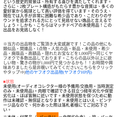
という歴史的背景は、所有する喜びを満たしてくれます。
さらに、2枚プレート構造がもたらす豊かな音質は、多くの
愛好家から銘球として高い評価を得ています。そのうえ、
現在では入手が非常に困難な希少品であり、こだわりのサ
ウンドを追求される方にとって見逃せない逸品と言えるで
しょう。しかも、こちらはマッチドペアの未使用品！この
出品をお見逃しなく！
※当方の出品物をご覧頂き大変感謝です！この品の他にも
類似品・関連品・1点物・人気の品・新品・未使用・希少
品・廃版品・高額品・隠れたお宝などを1,000円～同じくヤ
フオクで多数出品しております。こちらの品以外以上に欲
しい物、驚きの物が1,000円で見つかるかも！！お時間や興
味ありましたら是非覗いてみてください(こちらをクリック
やタップ⇒)
他のヤフオク出品物(ヤフオクHP内)
■状態
未使用(オーディオコレクター様の予備用/交換用・当時測定
のみ・未使用品)。肉眼で確認できる目立つ経年劣化や保管
劣化は、ほぼ皆無に近いです。未使用状態を保つために動
作は未確認・無保証となります。未使用とはいえ、ビンテ
ージ品なので、何かあった際は落札者様にてご対応下さ
い。