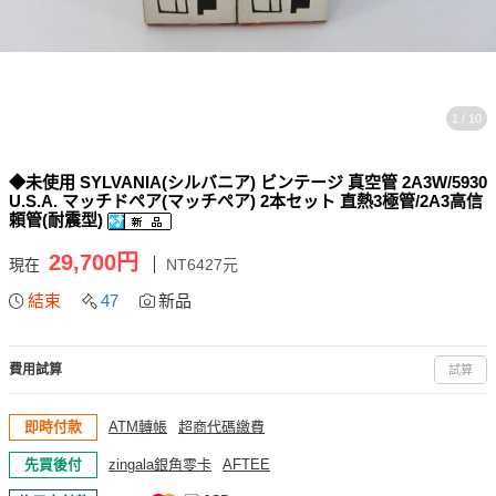
1 / 10
◆未使用 SYLVANIA(シルバニア) ビンテージ 真空管 2A3W/5930
U.S.A. マッチドペア(マッチペア) 2本セット 直熱3極管/2A3高信
頼管(耐震型)
29,700円
現在
NT6427元
結束
47
新品
費用試算
試算
即時付款
ATM轉帳
超商代碼繳費
先買後付
zingala銀角零卡
AFTEE