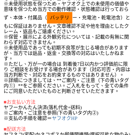
※未使用状態を保つため・ヤフオク上での未使用の価値や
意味を保つため当方での動作確認・状態確認は行っておら
ず、本体・付属品（
バッテリ
ー・充電池・乾電池含）と
もに保証はありません。文章確認不足や他を理由としたク
レーム・返品もご遠慮ください。
※保管・展示による外観劣化については、記載の有無に関
わらず対応できません。
※未使用品であっても初期不良等が生じる場合があります
が、当方では返品・返金・交換等の対応はいたしかねま
す。
※ただし、万が一の場合は 到着後7日以内かつ評価前に限
り ご相談をお受けする場合があります（対応可否・内容は
当方判断で、対応をお約束するものではありません）。
※詳細につきましては、**ご案内・ご注意（下の青いタグ
内①）**をご参照ください。ご入札をもって、全ての条件
にご同意いただいたものと判断させていただきます。
■お支払い方法
ヤフーかんたん決済(落札代金+送料)
※ご案内・ご注意を
参照(下の青いタグ内②)
※支払の手順を確認＝
ヤフオクHP
■配送方法
ヤフネコ(宅配)かネコポスか郵便関連類(選択可能な物のみ)