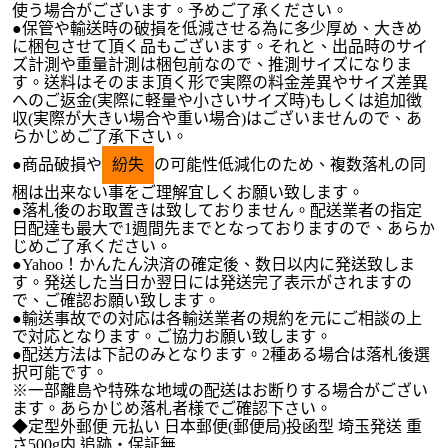
使う場合がございます。予めご了承ください。
●保管や輸送時の破損を低減させる為に多少厚め、大きめ
に梱包させて頂く品もございます。それと、出品時のサイ
ズ計測や重量計測は梱包前なので、推測サイズになりま
す。送料はそのまま頂く形で実際の料金差異やサイズ差異
へのご返金(実際に軽量や小さいサイズ時)もしくは追加徴
収(実際が大きい場合や重い場合)はございませんので、あ
らかじめご了承下さい。
●商品破損や
紛失
の可能性低減化のため、複数落札の同
梱は出来ない事をご理解宜しくお願い致します。
●落札後のお取置きは致しておりません。配送業者の指定
日配達も最大で1週間先までとなっておりますので、あらか
じめご了承ください。
●Yahoo！かんたん決済の確定後、数日以内に発送致しま
す。発送した当日か翌日には発送完了表示がされますの
で、ご確認お願い致します。
●輸送事故での対応は各輸送業者の規約を元にご相談の上
で対応となります。ご協力お願い致します。
●配送方法は下記のみとなります。2種ある場合は落札後選
択可能です。
※一部離島や特殊な地域の配送はお断りする場合がござい
ます。あらかじめ落札者様でご確認下さい。
◆定型外郵便 元払い 日本郵便(郵便局)投函型 埼玉発送 重
さ500g内 追跡・保証無