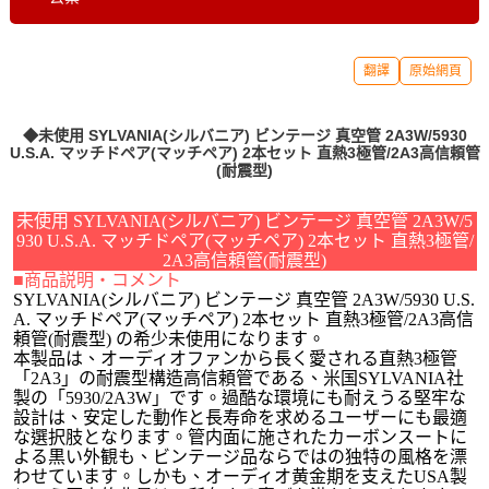
翻譯
原始網頁
◆未使用 SYLVANIA(シルバニア) ビンテージ 真空管 2A3W/5930
U.S.A. マッチドペア(マッチペア) 2本セット 直熱3極管/2A3高信頼管
(耐震型)
未使用 SYLVANIA(シルバニア) ビンテージ 真空管 2A3W/5
930 U.S.A. マッチドペア(マッチペア) 2本セット 直熱3極管/
2A3高信頼管(耐震型)
■商品説明・コメント
SYLVANIA(シルバニア) ビンテージ 真空管 2A3W/5930 U.S.
A. マッチドペア(マッチペア) 2本セット 直熱3極管/2A3高信
頼管(耐震型) の希少未使用になります。
本製品は、オーディオファンから長く愛される直熱3極管
「2A3」の耐震型構造高信頼管である、米国SYLVANIA社
製の「5930/2A3W」です。過酷な環境にも耐えうる堅牢な
設計は、安定した動作と長寿命を求めるユーザーにも最適
な選択肢となります。管内面に施されたカーボンスートに
よる黒い外観も、ビンテージ品ならではの独特の風格を漂
わせています。しかも、オーディオ黄金期を支えたUSA製