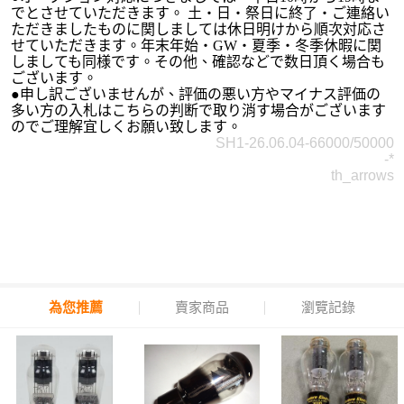
でとさせていただきます。 土・日・祭日に終了・ご連絡い
ただきましたものに関しましては休日明けから順次対応さ
せていただきます。年末年始・GW・夏季・冬季休暇に関
しましても同様です。その他、確認などで数日頂く場合も
ございます。
●申し訳ございませんが、評価の悪い方やマイナス評価の
多い方の入札はこちらの判断で取り消す場合がございます
のでご理解宜しくお願い致します。
SH1-26.06.04-66000/50000
-*
th_arrows
為您推薦
賣家商品
瀏覽記錄