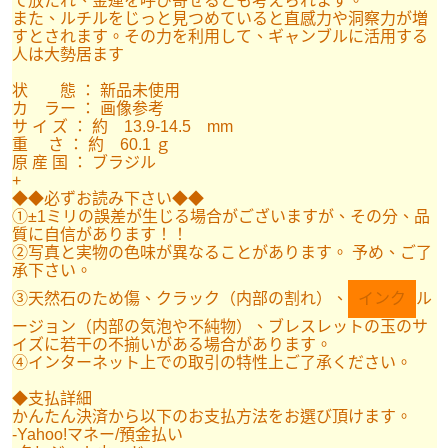
て放たれ、金運を呼び寄せるとも考えられます。
また、ルチルをじっと見つめていると直感力や洞察力が増
すとされます。その力を利用して、ギャンブルに活用する
人は大勢居ます
状 態 ： 新品未使用
カ ラー ： 画像参考
サ イ ズ ： 約 13.9-14.5 mm
重 さ ： 約 60.1 ｇ
原 産 国 ： ブラジル
+
◆◆必ずお読み下さい◆◆
①±1ミリの誤差が生じる場合がございますが、その分、品
質に自信があります！！
②写真と実物の色味が異なることがあります。 予め、ご了
承下さい。
③天然石のため傷、クラック（内部の割れ）、
インク
ル
ージョン（内部の気泡や不純物）、ブレスレットの玉のサ
イズに若干の不揃いがある場合があります。
④インターネット上での取引の特性上ご了承ください。
◆支払詳細
かんたん決済から以下のお支払方法をお選び頂けます。
-Yahoo!マネー/預金払い