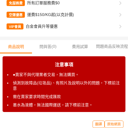
所有訂單服務費$0
免服務費
運費$150/KG起(以克計價)
空運優惠
白金會員升等優惠
VIP會員
0
)
問題商品反映流程
商品說明
問與答(
費用試算
注意事項
●賣家不與代理業者交易，無法購買。
偵測到故障品(垃圾品)、有照片及說明以外的問題，下標前注
意
需在賣家要求時間完成匯款
墨水為液體，無法國際運送，請下標前注意。
翻譯
原始網頁