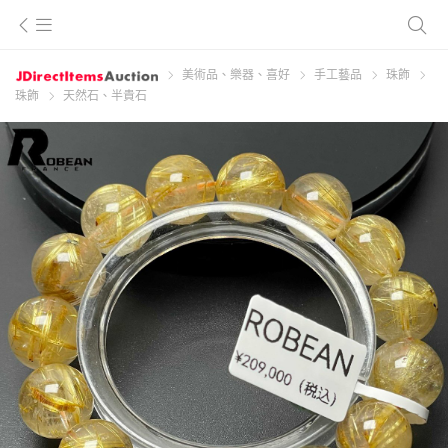
美術品、樂器、喜好
手工藝品
珠飾
珠飾
天然石、半貴石