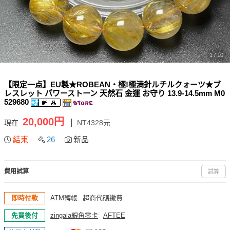
1 / 10
【限定一点】EU製★ROBEAN・極!極満針ルチルクォーツ★ブ
レスレット パワーストーン 天然石 金運 お守り 13.9-14.5mm M0
529680
20,000円
現在
NT4328元
結束
26
新品
費用試算
試算
即時付款
ATM轉帳
超商代碼繳費
先買後付
zingala銀角零卡
AFTEE