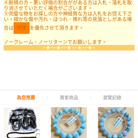
④新規の方・悪い評価の割合ががある方は入札・落札を取
り消させていただく場合がございます。
⑤完璧な物をお探しの方や神経質な方は入札をお控え下さ
い。細かな傷や汚れ、ほつれ、擦れ等の見落としがある場
合は
現状
を優先させて頂きます。
ノークレーム、ノーリターンでお願いします。
+★+
+★+
+★+
+★+
+★+
為您推薦
賣家商品
瀏覽記錄