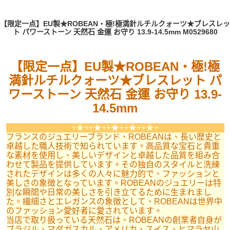
【限定一点】EU製★ROBEAN・極!極満針ルチルクォーツ★ブレスレッ
ト パワーストーン 天然石 金運 お守り 13.9-14.5mm M0529680
【限定一点】EU製★ROBEAN・極!極
満針ルチルクォーツ★ブレスレット パ
ワーストーン 天然石 金運 お守り 13.9-
14.5mm
+★+
+★+
+★+
+★+
+★+
フランスのジュエリーブランド、ROBEANは、長い歴史と
卓越した職人技術で知られています。高品質な宝石と貴重
な素材を使用し、美しいデザインと卓越した品質を組み合
わせて製品を提供しています。その独自のスタイルと洗練
されたデザインは多くの人々に魅力的で、ファッションと
美しさの象徴となっています。ROBEANのジュエリーは特
別な瞬間や日常の美しさを引き立てるために生まれまし
た。繊細さとエレガンスの象徴として、ROBEANは世界中
のファッション愛好者に愛されています。
当店で取り扱っている天然石は、ROBEANの創業者自身が
ブラジル、マダガスカル、アメリカ、スイス、ヒマラヤ山