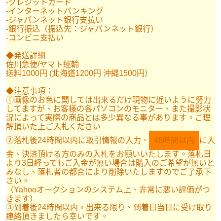
-クレジットカード
-インターネットバンキング
-ジャパンネット銀行支払い
-銀行振込（振込先：ジャパンネット銀行）
-コンビニ支払い
◆発送詳細
佐川急便/ヤマト運輸
送料1000円 (北海道1200円 沖縄1500円）
◆注意事項：
①画像のお色に関しては出来るだけ現物に近いように努力
してますが、お客様の各パソコンのモニター、また撮影状
況によって実際の商品とは多少異なる事があります。ご理
解頂いた上ご入札ください
②落札後24時間以内に取引情報の入力、
48時間以内
に入
金、決済頂ける方のみの入札をお願いいたします。落札日
より3日経ってもご入金が無い場合は購入のご希望が無いと
みなし、落札者の都合により削除いたしますのでご了承下
さい。
（Yahooオークションのシステム上、非常に悪い評価がつ
きます）
③到着後24時間以内。出来る限り、到着日当日に受け取り
連絡頂きましたら幸いです。