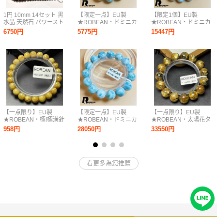
1円 10mm 14セット 黒
【限定一点】EU製
【限定1個】EU製
水晶 天然石 パワースト
★ROBEAN・ドミニカ
★ROBEAN・ドミニカ
ーン アクセサリー ビー
共和国産のラリマー★
共和国産のパープルラ
6750円
5775円
15447円
ズ ブレスレット ネック
パワーストーン ブレス
リマー★パワーストー
レス 煙水晶 クリスタル
レット 天然石 開運 金
ン ブレス 天然石 開運
スモーキークォーツ
運 約14.5mm
金運 11.9-12.3mm
D0720730
K0629126
【一点限り】EU製
【限定一点】EU製
【一点限り】EU製
★ROBEAN・極!極満針
★ROBEAN・ドミニカ
★ROBEAN・太陽花タ
ルチルクォーツ★ブレ
共和国産のラリマー★
イチンルチル★黄金針
958円
28050円
33550円
スレット パワーストー
パワーストーン ブレス
水晶 金運 開運 ブレス
ン 天然石 金運 お守り
レット 天然石 開運 金
レット パワーストーン
8.3-8.8mm M0207636
運 約14.4-14.8mm
13.8-14.8mm
D0720732
D0415809
看更多為您推薦