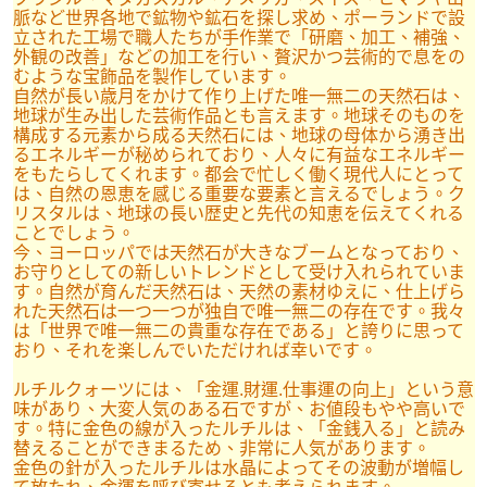
脈など世界各地で鉱物や鉱石を探し求め、ポーランドで設
立された工場で職人たちが手作業で「研磨、加工、補強、
外観の改善」などの加工を行い、贅沢かつ芸術的で息をの
むような宝飾品を製作しています。
自然が長い歳月をかけて作り上げた唯一無二の天然石は、
地球が生み出した芸術作品とも言えます。地球そのものを
構成する元素から成る天然石には、地球の母体から湧き出
るエネルギーが秘められており、人々に有益なエネルギー
をもたらしてくれます。都会で忙しく働く現代人にとって
は、自然の恩恵を感じる重要な要素と言えるでしょう。ク
リスタルは、地球の長い歴史と先代の知恵を伝えてくれる
ことでしょう。
今、ヨーロッパでは天然石が大きなブームとなっており、
お守りとしての新しいトレンドとして受け入れられていま
す。自然が育んだ天然石は、天然の素材ゆえに、仕上げら
れた天然石は一つ一つが独自で唯一無二の存在です。我々
は「世界で唯一無二の貴重な存在である」と誇りに思って
おり、それを楽しんでいただければ幸いです。
ルチルクォーツには、「金運.財運.仕事運の向上」という意
味があり、大変人気のある石ですが、お値段もやや高いで
す。特に金色の線が入ったルチルは、「金銭入る」と読み
替えることができまるため、非常に人気があります。
金色の針が入ったルチルは水晶によってその波動が増幅し