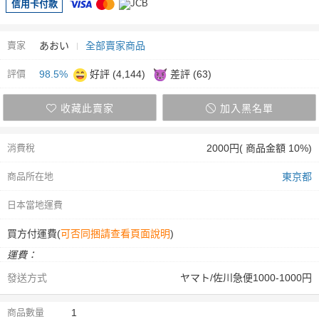
信用卡付款
賣家
あおい
全部賣家商品
評價
98.5%
好評 (4,144)
差評 (63)
收藏此賣家
加入黑名單
消費稅
2000円( 商品金額 10%)
商品所在地
東京都
日本當地運費
買方付運費(
可否同捆請查看頁面說明
)
運費：
發送方式
ヤマト/佐川急便1000-1000円
商品數量
1