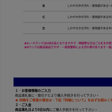
B
しわや大中の汚れ、使用感がある一
C
しわや大中の汚れ、使用感がある中
D
しわや大きな汚れ、使用感がある中
★A+～CランクはUSED品となりますので、神経質な方はご入札をお
★Nランクは新品商品ですが、一部保管時による汚れ等があります。商
１．お客様情報のご入力
商品落札後に、取引ナビより購入手続きを行って下さい。
★ 同梱をご希望の場合は、下記『同梱について』を必ずお読みく
２．ご入金
商品落札日より5日以内
にご購入手続きを行って下さい。