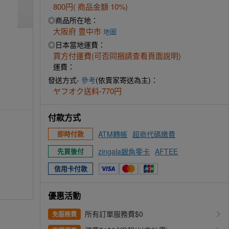
800円( 商品金額 10%)
◎商品所在地：
大阪府 豊中市
地圖
◎日本當地運費：
買方付運費(可否同捆請查看頁面說明)
運費：
發送方式-
參考
(依賣家寄送為主)：
ヤフオク送料-770円
付款方式
ATM轉帳
超商代碼繳費
即時付款
zingala銀角零卡
AFTEE
先買後付
信用卡付款
優惠活動
所有訂單服務費$0
免服務費