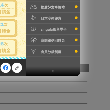
す。数cmの誤差は予めご了承くださいませ。
推薦好友享好禮
日本空運優惠
zingala銀角零卡
寫開箱送回饋金
會員分級制度