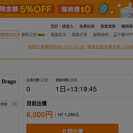
您好，
請登入
免費註冊
我要匯款
購物車
網購實名制
最新公告
客服留言
開箱分享
服務說明
下載APP
例假日服務時間為13:00~22:00
開車自取免費停車一小時
記錄
詳細
出價次數
剩餘時間
rago
0
1日+13:19:44
目前出價
6,000円
NT 1,298元