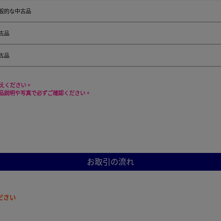
般的な中古品
古品
古品
控えください。
品説明や写真で必ずご確認ください。
お取引の流れ
ださい