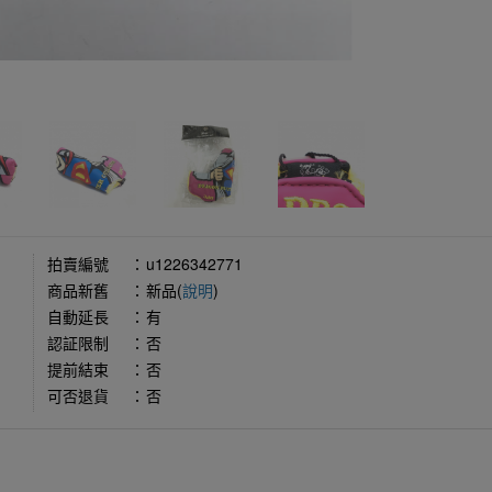
拍賣編號
：
u1226342771
商品新舊
：
新品(
說明
)
自動延長
：
有
認証限制
：
否
提前結束
：
否
可否退貨
：
否