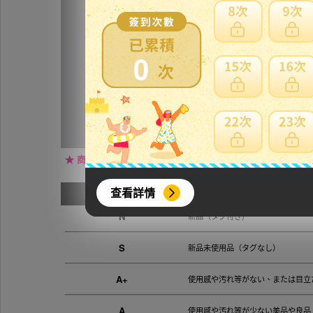
採寸ガイド
★ 実寸サ
特徴・仕様
0
付属品
商品ランク
N
コメント
管理コード
240001
★ 商品詳細の追記・訂正をする場合がございますので、必
查看詳情
N
新品（タグ付き)
S
新品未使用品（タグなし）
A+
使用感や汚れ等がない、または目立
A
使用感や汚れ等が少ない美品や良品