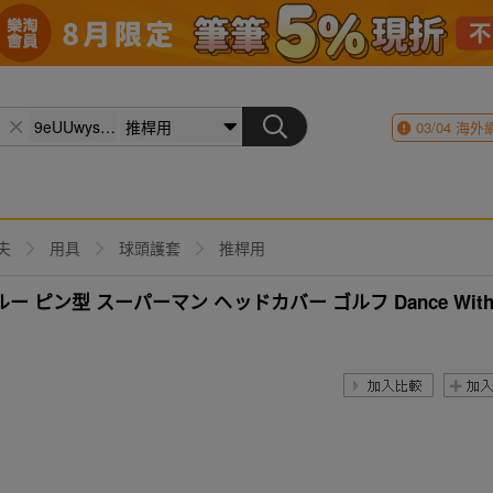
03/04
海外
夫
用具
球頭護套
推桿用
ン型 スーパーマン ヘッドカバー ゴルフ Dance With D