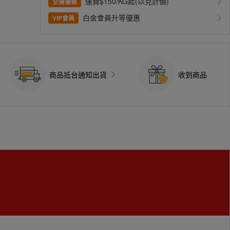
運費$150/KG起(以克計價)
空運優惠
白金會員升等優惠
VIP會員
商品抵台通知出貨
收到商品