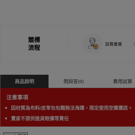
競標
註冊會員
流程
商品說明
問與答(
0
)
費用試算
注意事項
因材質為布料/皮革包包類無法海運，限定使用空運運送。
賣家不提供退貨賠償等責任