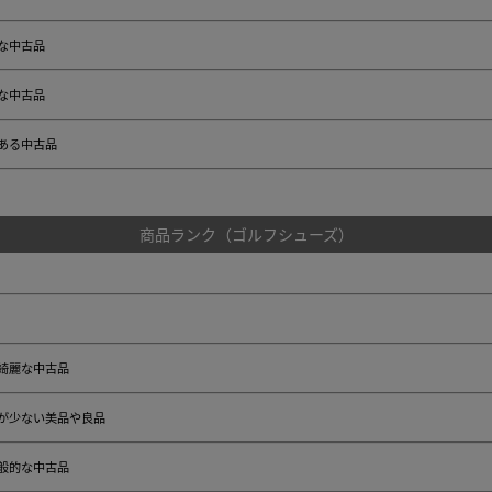
な中古品
な中古品
ある中古品
商品ランク（ゴルフシューズ）
綺麗な中古品
が少ない美品や良品
般的な中古品