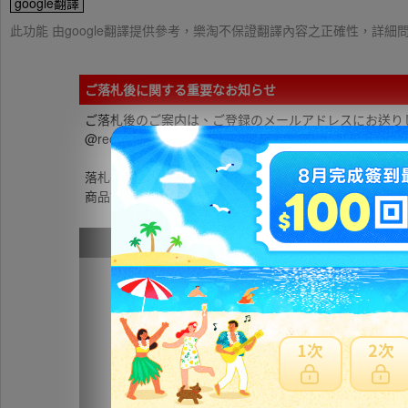
google翻譯
此功能 由google翻譯提供參考，樂淘不保證翻譯內容之正確性，詳
ご落札後に関する重要なお知らせ
ご落札後のご案内は、ご登録のメールアドレスにお送り
@reonard.comの受信設定をお願いします。
落札後の各種お問合せにつきましては「取引メッセージ
商品説明・ストア情報を必ずご覧ください。
ブランド
Dance W
アイテム
パター
表記サイズ
※海外
実寸サイズ