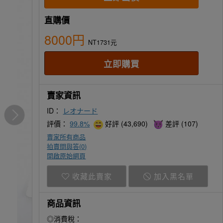
直購價
8000円
NT1731元
賣家資訊
ID：
レオナード
評價：
99.8%
好評 (43,690)
差評 (107)
賣家所有商品
拍賣問與答(
0
)
開啟原始網頁
收藏此賣家
加入黑名單
商品資訊
◎消費稅：